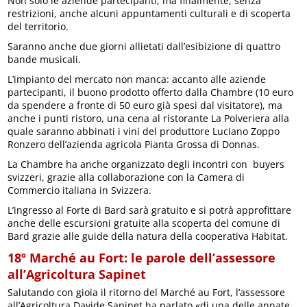
Non solo le aziende partecipanti, ma finalmente, senza
restrizioni, anche alcuni appuntamenti culturali e di scoperta
del territorio.
Saranno anche due giorni allietati dall’esibizione di quattro
bande musicali.
L’impianto del mercato non manca: accanto alle aziende
partecipanti, il buono prodotto offerto dalla Chambre (10 euro
da spendere a fronte di 50 euro già spesi dal visitatore), ma
anche i punti ristoro, una cena al ristorante La Polveriera alla
quale saranno abbinati i vini del produttore Luciano Zoppo
Ronzero dell’azienda agricola Pianta Grossa di Donnas.
La Chambre ha anche organizzato degli incontri con buyers
svizzeri, grazie alla collaborazione con la Camera di
Commercio italiana in Svizzera.
L’ingresso al Forte di Bard sarà gratuito e si potrà approfittare
anche delle escursioni gratuite alla scoperta del comune di
Bard grazie alle guide della natura della cooperativa Habitat.
18º Marché au Fort: le parole dell’assessore
all’Agricoltura Sapinet
Salutando con gioia il ritorno del Marché au Fort, l’assessore
all’Agricoltura Davide Sapinet ha parlato «di una delle annate