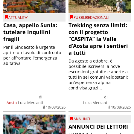
ATTUALITA'
PUBBLIREDAZIONALI
Casa, appello Sunia:
Trekking senza limiti:
tutelare inquilini
con il progetto
fragili
“CASPITA” la Valle
d’Aosta apre i sentieri
Per il Sindacato è urgente
a tutti
aprire un tavolo di confronto
per affrontare l'emergenza
Da agosto a ottobre, è
abitativa
possibile iscriversi a nove
escursioni gratuite e aperte a
tutti in sei comuni valdostani:
un'esperienza alpina
condivisa grazi...
di
di
Aosta
Luca Mercanti
Luca Mercanti
il 10/08/2026
il 10/08/2026
ANNUNCI
ANNUNCI DEI LETTORI