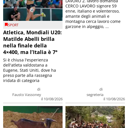
LAVORO 2. lavoro domanda
CERCO LAVORO signore 59
enne, italiano e volenteroso,
amante degli animali e
montagna cerca lavoro come
SPORT
garzone in alpeggio, ...
Atletica, Mondiali U20:
Matilde Abelli brilla
nella finale della
4×400, ma l’Italia è 7ª
Si è chiusa l'esperienza
dell'atleta valdostana a
Eugene, Stati Uniti, dove ha
preso parte alla rassegna
iridata di categoria
di
di
Fausto Vassoney
segreteria
il 10/08/2026
il 10/08/2026