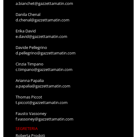
a.bianchet@gazzettamatin.com
Danila Chenal
d.chenal@gazzettamatin.com
Erika David
e.david@gazzettamatin.com
Davide Pellegrino
d.pellegrino@gazzettamatin.com
Cinzia Timpano
c.timpano@gazzettamatin.com
Arianna Papalia
a.papalia@gazzettamatin.com
Thomas Piccot
t.piccot@gazzettamatin.com
Fausto Vassoney
f.vassoney@gazzettamatin.com
SEGRETERIA
Roberta Prodoti