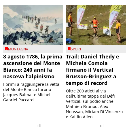
MONTAGNA
SPORT
8 agosto 1786, la prima
Trail: Daniel Thedy e
ascensione del Monte
Michela Comola
Bianco: 240 anni fa
firmano il Vertical
nasceva l’alpinismo
Brusson-Bringuez a
tempo di record
I primi a raggiungere la vetta
del Monte Bianco furono
Oltre 200 atleti al via
Jacques Balmat e Michel
dell'ultima tappa del Défì
Gabriel Paccard
Vertical, sul podio anche
Mathieu Brunod, Alex
Noussan, Miriam Di Vincenzo
e Kaitlin Allen
di
di