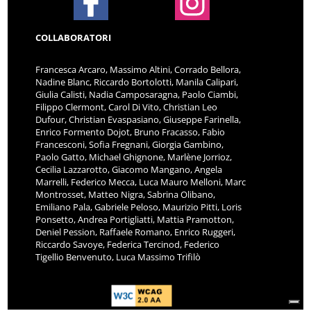
COLLABORATORI
Francesca Arcaro, Massimo Altini, Corrado Bellora,
Nadine Blanc, Riccardo Bortolotti, Manila Calipari,
Giulia Calisti, Nadia Camposaragna, Paolo Ciambi,
Filippo Clermont, Carol Di Vito, Christian Leo
Dufour, Christian Evaspasiano, Giuseppe Farinella,
Enrico Formento Dojot, Bruno Fracasso, Fabio
Francesconi, Sofia Fregnani, Giorgia Gambino,
Paolo Gatto, Michael Ghignone, Marlène Jorrioz,
Cecilia Lazzarotto, Giacomo Mangano, Angela
Marrelli, Federico Mecca, Luca Mauro Melloni, Marc
Montrosset, Matteo Nigra, Sabrina Olibano,
Emiliano Pala, Gabriele Peloso, Maurizio Pitti, Loris
Ponsetto, Andrea Portigliatti, Mattia Pramotton,
Deniel Pession, Raffaele Romano, Enrico Ruggeri,
Riccardo Savoye, Federica Tercinod, Federico
Tigellio Benvenuto, Luca Massimo Trifilò