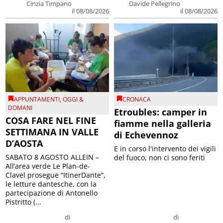
Cinzia Timpano
Davide Pellegrino
il 08/08/2026
il 08/08/2026
APPUNTAMENTI
,
OGGI &
CRONACA
DOMANI
Etroubles: camper in
COSA FARE NEL FINE
fiamme nella galleria
SETTIMANA IN VALLE
di Echevennoz
D’AOSTA
E in corso l'intervento dei vigili
SABATO 8 AGOSTO ALLEIN –
del fuoco, non ci sono feriti
All’area verde Le Plan-de-
Clavel prosegue “ItinerDante”,
le letture dantesche, con la
partecipazione di Antonello
Pistritto (...
di
di