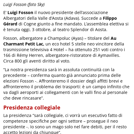
Luigi Fosson (foto Sky)
E’
Luigi Fosson
il nuovo presidente dell’associazione
Albergatori della Valle d’Aosta (Adava). Succede a
Filippo
Gérard
di Cogne giunto a fine mandato. L’assemblea elettiva si
è tenuta oggi, 3 ottobre, al teatro Splendor di Aosta.
Fosson, albergatore a Champoluc (Ayas) – titolare del
Au
Charmant Petit Lac,
un eco hotel 5 stelle neo vincitore della
trasmissione televisiva 4 Hotel – ha ottenuto 251 voti contro i
166 di Rémy Herren, albergatore-ristoratore di Aymavilles.
Circa 800 gli aventi diritto al voto.
“La nostra presidenza sarà in assoluta continuità con la
precedente – conferma quanto già annunciato prima delle
elezioni Fosson -. Affronteremo il dossier degli affitti brevi e
affronteremo il problema dei trasporti: è un campo infinito che
va dagli aeroporti ai collegamenti con le valli fino al personale
che deve rincasare”.
Presidenza collegiale
La presidenza “sarà collegiale, ci vorrà un esecutivo fatto di
competenze specifiche per ogni settore – prosegue il neo
presidente -. Io sono un mago solo nel fare debiti, per il resto
accetto lezioni da chiunque”.