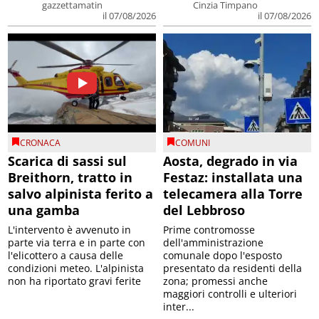
gazzettamatin
Cinzia Timpano
il 07/08/2026
il 07/08/2026
CRONACA
COMUNI
Scarica di sassi sul
Aosta, degrado in via
Breithorn, tratto in
Festaz: installata una
salvo alpinista ferito a
telecamera alla Torre
una gamba
del Lebbroso
L'intervento è avvenuto in
Prime contromosse
parte via terra e in parte con
dell'amministrazione
l'elicottero a causa delle
comunale dopo l'esposto
condizioni meteo. L'alpinista
presentato da residenti della
non ha riportato gravi ferite
zona; promessi anche
maggiori controlli e ulteriori
inter...