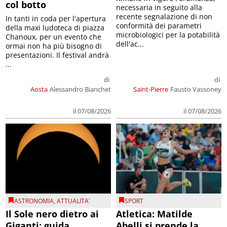
col botto
necessaria in seguito alla
recente segnalazione di non
In tanti in coda per l'apertura
conformità dei parametri
della maxi ludoteca di piazza
microbiologici per la potabilità
Chanoux, per un evento che
dell'ac...
ormai non ha più bisogno di
presentazioni. Il festival andrà
...
di
di
Aosta
Alessandro Bianchet
Saint-Pierre
Fausto Vassoney
il 07/08/2026
il 07/08/2026
ASTRONOMIA
,
ATTUALITA'
SPORT
Il Sole nero dietro ai
Atletica: Matilde
Giganti: guida
Abelli si prende la