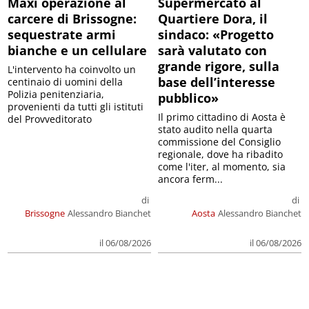
Maxi operazione al
Supermercato al
carcere di Brissogne:
Quartiere Dora, il
sequestrate armi
sindaco: «Progetto
bianche e un cellulare
sarà valutato con
grande rigore, sulla
L'intervento ha coinvolto un
base dell’interesse
centinaio di uomini della
Polizia penitenziaria,
pubblico»
provenienti da tutti gli istituti
Il primo cittadino di Aosta è
del Provveditorato
stato audito nella quarta
commissione del Consiglio
regionale, dove ha ribadito
come l'iter, al momento, sia
ancora ferm...
di
di
Brissogne
Alessandro Bianchet
Aosta
Alessandro Bianchet
il 06/08/2026
il 06/08/2026