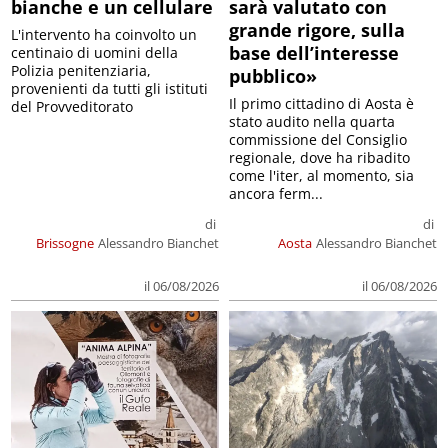
bianche e un cellulare
sarà valutato con
grande rigore, sulla
L'intervento ha coinvolto un
base dell’interesse
centinaio di uomini della
Polizia penitenziaria,
pubblico»
provenienti da tutti gli istituti
Il primo cittadino di Aosta è
del Provveditorato
stato audito nella quarta
commissione del Consiglio
regionale, dove ha ribadito
come l'iter, al momento, sia
ancora ferm...
di
di
Brissogne
Alessandro Bianchet
Aosta
Alessandro Bianchet
il 06/08/2026
il 06/08/2026