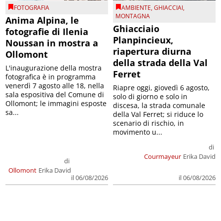
FOTOGRAFIA
AMBIENTE
,
GHIACCIAI
,
MONTAGNA
Anima Alpina, le
Ghiacciaio
fotografie di Ilenia
Planpincieux,
Noussan in mostra a
riapertura diurna
Ollomont
della strada della Val
L'inaugurazione della mostra
Ferret
fotografica è in programma
venerdì 7 agosto alle 18, nella
Riapre oggi, giovedì 6 agosto,
sala espositiva del Comune di
solo di giorno e solo in
Ollomont; le immagini esposte
discesa, la strada comunale
sa...
della Val Ferret; si riduce lo
scenario di rischio, in
movimento u...
di
Courmayeur
Erika David
di
Ollomont
Erika David
il 06/08/2026
il 06/08/2026