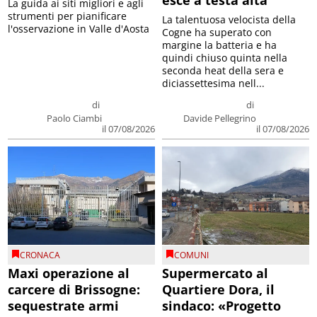
esce a testa alta
La guida ai siti migliori e agli
strumenti per pianificare
La talentuosa velocista della
l'osservazione in Valle d'Aosta
Cogne ha superato con
margine la batteria e ha
quindi chiuso quinta nella
seconda heat della sera e
diciassettesima nell...
di
di
Paolo Ciambi
Davide Pellegrino
il 07/08/2026
il 07/08/2026
CRONACA
COMUNI
Maxi operazione al
Supermercato al
carcere di Brissogne:
Quartiere Dora, il
sequestrate armi
sindaco: «Progetto