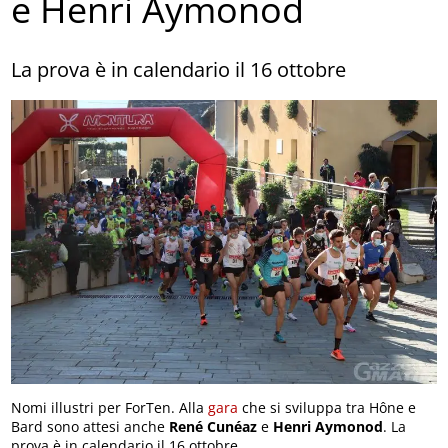
e Henri Aymonod
La prova è in calendario il 16 ottobre
Nomi illustri per ForTen. Alla
gara
che si sviluppa tra Hône e
Bard sono attesi anche
René Cunéaz
e
Henri Aymonod
. La
prova è in calendario il 16 ottobre.