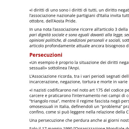
«I diritti di uno sono i diritti di tutti, un diritto nega
l’associazione nazionale partigiani d’Italia invita tu
ottobre, dell’Aosta Pride.
In una nota l’associazione ricorre all’articolo 3 dell
pari dignità sociale e sono eguali davanti alla legge, sen
opinioni politiche, di condizioni personali e sociali,
sott
articolo profondamente attuale ancora bisognoso di
Persecuzioni
«Un esempio è proprio la situazione dei diritti nega
sessuali» sottolinea l’Anpi.
L’Associazione ricorda, tra i vari periodi segnati de
incarcerazione, negazione, tortura e morte in varie 
«I nazisti codificarono nel noto art 175 del codice
carcere e praticarono l’internamento nei campi di c
“triangolo rosa”, mentre il regime fascista negò pers
omosessuali in Italia, definendoli un “problema” pra
confino, come si può leggere nella relazione della
Una persecuzione che perdura anche ai giorni nostr
Solo il 17 maggio 1990 l’Organizzazione Mondiale de