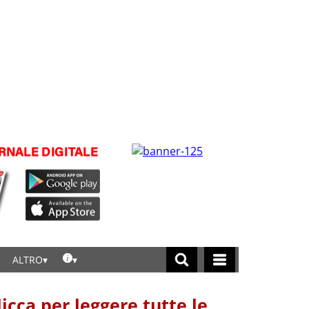
ALTRO
licca per leggere tutte le