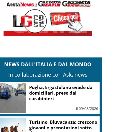
NEWS DALL'ITALIA E DAL MONDO
In collaborazione con Askanews
ologna, Usic in piazza a sostegno delle forze
ell’ordine
il 08/08/2026
Zelensky: Stiamo lavorando su
nostra balistica anche con
Leonardo