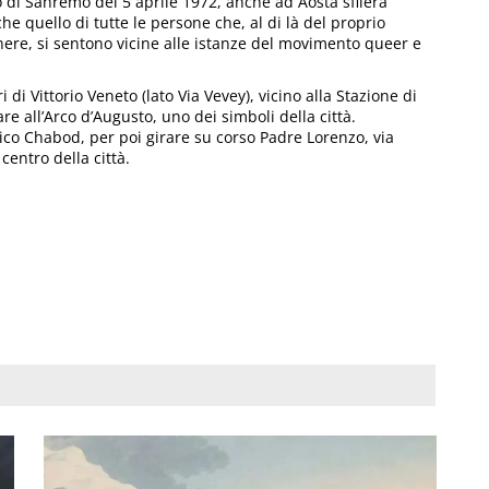
o di Sanremo del 5 aprile 1972, anche ad Aosta sfilerà
he quello di tutte le persone che, al di là del proprio
nere, si sentono vicine alle istanze del movimento queer e
i di Vittorio Veneto (lato Via Vevey), vicino alla Stazione di
re all’Arco d’Augusto, uno dei simboli della città.
rico Chabod, per poi girare su corso Padre Lorenzo, via
centro della città.