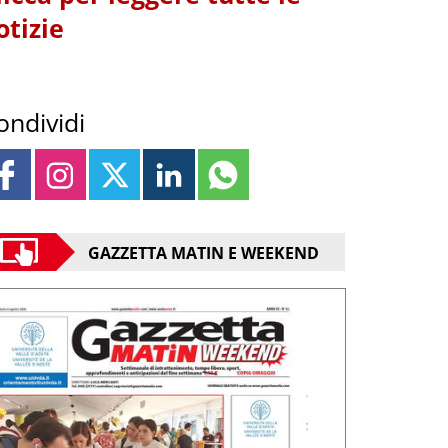
otizie
ondividi
GAZZETTA MATIN E WEEKEND