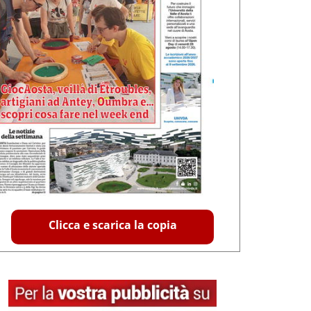
Clicca e scarica la copia