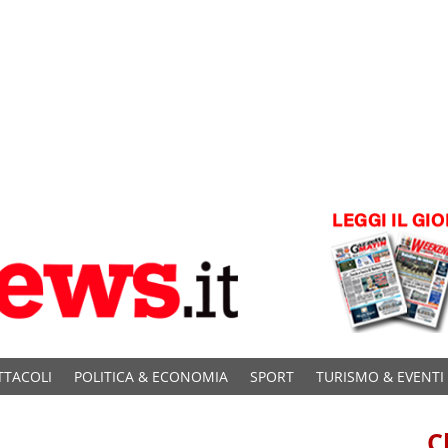
TTACOLI
POLITICA & ECONOMIA
SPORT
TURISMO & EVENTI
C