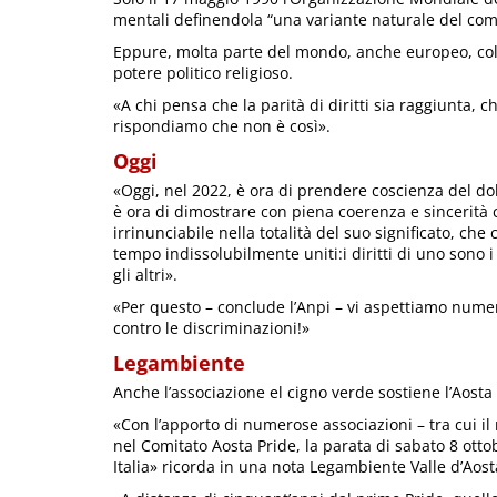
mentali definendola “una variante naturale del co
Eppure, molta parte del mondo, anche europeo, colt
potere politico religioso.
«A chi pensa che la parità di diritti sia raggiunta, 
rispondiamo che non è così».
Oggi
«Oggi, nel 2022, è ora di prendere coscienza del do
è ora di dimostrare con piena coerenza e sincerit
irrinunciabile nella totalità del suo significato, ch
tempo indissolubilmente uniti:i diritti di uno sono i d
gli altri».
«Per questo – conclude l’Anpi – vi aspettiamo nume
contro le discriminazioni!»
Legambiente
Anche l’associazione el cigno verde sostiene l’Aosta
«Con l’apporto di numerose associazioni – tra cui il 
nel Comitato Aosta Pride, la parata di sabato 8 ott
Italia» ricorda in una nota Legambiente Valle d’Aost