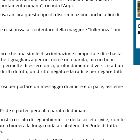
mportamento umano”, ricorda l’Anpi.
iva ancora questo tipo di discriminazione anche a fini di
C
che ci si possa accontentare della maggiore “tolleranza” noi
lore che una simile discriminazione comporta e dire basta:
à che Uguaglianza per noi non è una parola, ma un bene
e ci permette di essere unici, profondamente diversi, e ad un
iritti di tutti, un diritto negato è la radice per negare tutti
rosi per portare un messaggio di amore e di pace, assieme
 Pride e parteciperà alla parata di domani.
nostro circolo di Legambiente – e della società civile, riunite
obre chiuderà la lunga onda arcobaleno dei Pride di tutta
a.