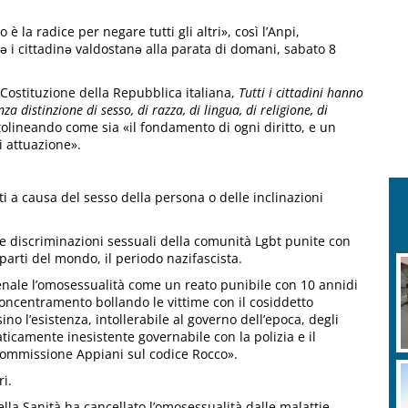
to è la radice per negare tutti gli altri», così l’Anpi,
ttə i cittadinə valdostanə alla parata di domani, sabato 8
a Costituzione della Repubblica italiana,
Tutti i cittadini hanno
za distinzione di sesso, di razza, di lingua, di religione, di
olineando come sia «il fondamento di ogni diritto, e un
 attuazione».
ti a causa del sesso della persona o delle inclinazioni
lle discriminazioni sessuali della comunità Lgbt punite con
parti del mondo, il periodo nazifascista.
B
 penale l’omosessualità come un reato punibile con 10 annidi
d
oncentramento bollando le vittime con il cosiddetto
ino l’esistenza, intollerabile al governo dell’epoca, degli
ticamente inesistente governabile con la polizia e il
 Commissione Appiani sul codice Rocco».
i.
lla Sanità ha cancellato l’omosessualità dalle malattie