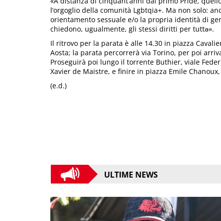
«A distanza di cinquant’anni dal primo Pride, quell
l’orgoglio della comunità Lgbtqia+. Ma non solo: anc
orientamento sessuale e/o la propria identità di ge
chiedono, ugualmente, gli stessi diritti per tuttə».
Il ritrovo per la parata è alle 14.30 in piazza Cavalier
Aosta; la parata percorrerà via Torino, per poi arriva
Proseguirà poi lungo il torrente Buthier, viale Fede
Xavier de Maistre, e finire in piazza Emile Chanoux, 
(e.d.)
ULTIME NEWS