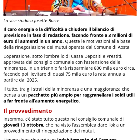
La vice sindaca Josette Borre
Il caro energia e la difficoltà a chiudere il bilancio di
previsione in fase di redazione, facendo fronte a 3 milioni di
euro di aumenti in un anno.
Queste le motivazioni alla base
della rinegoziazione dei mutui operata dal Comune di Aosta.
L’operazione, sotto l’ombrello di Cassa Depositi e Prestiti,
approvata dal consiglio comunale con l’astensione delle
minoranze, in un triennio farà risparmiare 800 mila euro circa,
facendo poi lievitare di quasi 75 mila euro la rata annua a
partire dal 2025.
Il tutto, tra gli strali della minoranza e una maggioranza che
pensa a un
pacchetto più ampio per raggranellare i soldi utili
a far fronte all’aumento energetico
.
Il provvedimento
Insomma, c’è stato tutto questo nel consiglio comunale di
giovedì 13 ottobre
, che ha visto l’assemblea dare l’ok a un
provvedimento di rinegoziazione dei mutui.
L’operazione riguarda un
indebitamento del Comune