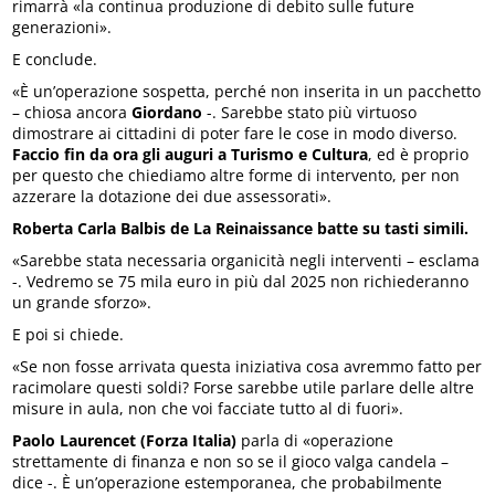
rimarrà «la continua produzione di debito sulle future
generazioni».
E conclude.
«È un’operazione sospetta, perché non inserita in un pacchetto
– chiosa ancora
Giordano
-. Sarebbe stato più virtuoso
dimostrare ai cittadini di poter fare le cose in modo diverso.
Faccio fin da ora gli auguri a Turismo e Cultura
, ed è proprio
per questo che chiediamo altre forme di intervento, per non
azzerare la dotazione dei due assessorati».
Roberta Carla Balbis de La Reinaissance batte su tasti simili.
«Sarebbe stata necessaria organicità negli interventi – esclama
-. Vedremo se 75 mila euro in più dal 2025 non richiederanno
un grande sforzo».
E poi si chiede.
«Se non fosse arrivata questa iniziativa cosa avremmo fatto per
racimolare questi soldi? Forse sarebbe utile parlare delle altre
misure in aula, non che voi facciate tutto al di fuori».
Paolo Laurencet (Forza Italia)
parla di «operazione
strettamente di finanza e non so se il gioco valga candela –
dice -. È un’operazione estemporanea, che probabilmente