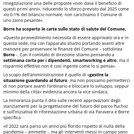
rinegoziazione una delle proposte «non dava il beneficio di
questi primi anni», riducendo lo sforzo previsto dal 2025 come
«lo 0.1% del bilancio normale, non carichiamo il Comune di
uno zaino pesante».
Borre ha scoperto le carte sullo stato di salute del Comune.
«Questo provvedimento necessita di essere approvato ora e in
questa sede, ma con l’apparato stiamo portando avanti altre
manovre per preservare le finanze del Comune – sottolinea
Borre
-. Con il comitato di direzione stiamo pensando a
settimana corta per i dipendenti, smartworking e altro
, ma il
risparmio effettivo non è così ingente come lo si pensa».
Lo scopo dell’amministrazione è quello di «
gestire la
situazione guardando al futuro
, ma non possiamo permetterci
di non portare avanti l’ordinario e bloccare lo sviluppo, seppur
minimo della città» evidenzia ancora la vice sindaca.
La minoranza punta il dito sulle recenti approvazioni degli
stanziamenti per la progettazione del futuro del parco Puchoz
e sull’iniziativa di riforestazione urbana di via Paravera e Borre
specifica.
«Il 2022 sarà parso un anno più florido rispetto al nulla della
pandemia – ammette -, ma gli interventi messi in campo sono