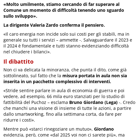
«Molto umilmente, stiamo cercando di far superare al
Comune un momento di difficoltà tenendo uno sguardo
sullo sviluppo».
La dirigente Valeria Zardo conferma il pensiero.
«Il caro energia non incide solo sui costi per gli stabili, ma in
generale su tutti i servizi – ammette -. Salvaguardare il 2023 e
il 2024 è fondamentale e tutti stanno evidenziando difficoltà
nel chiudere i bilanci».
Il dibattito
Non ci va delicata la minoranza, che punta il dito, come già
sottolineato, sul fatto che la
misura portata in aula non sia
inserita in un pacchetto complessivo di interventi.
«Stride sentire parlare in aula di economia di guerra e poi
vedere, ad esempio, 66 mila euro stanziati per lo studio di
fattibilità del Puchoz – esclama
Bruno Giordano (Lega)
-. Credo
che manchi una visione di insieme di tutte le azioni, a partire
dallo smartworking, fino alla settimana corta, da fare per
ridurre i costi».
Mentre può «starci rinegoziare un mutuo»,
Giordano
evidenzia, però, come «dal 2025 voi non ci sarete più», ma