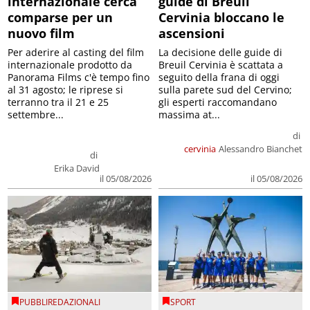
internazionale cerca
guide di Breuil
comparse per un
Cervinia bloccano le
nuovo film
ascensioni
Per aderire al casting del film
La decisione delle guide di
internazionale prodotto da
Breuil Cervinia è scattata a
Panorama Films c'è tempo fino
seguito della frana di oggi
al 31 agosto; le riprese si
sulla parete sud del Cervino;
terranno tra il 21 e 25
gli esperti raccomandano
settembre...
massima at...
di
cervinia
Alessandro Bianchet
di
Erika David
il 05/08/2026
il 05/08/2026
PUBBLIREDAZIONALI
SPORT