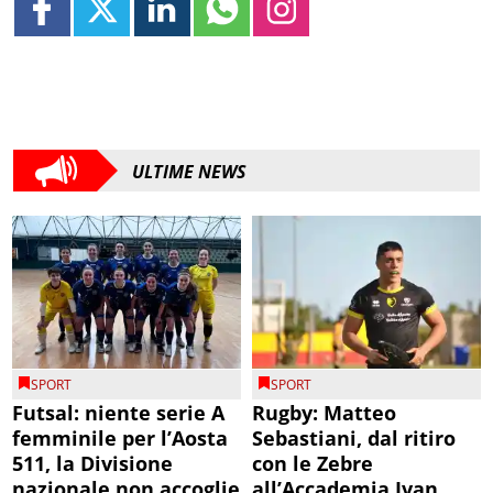
ULTIME NEWS
SPORT
SPORT
Futsal: niente serie A
Rugby: Matteo
femminile per l’Aosta
Sebastiani, dal ritiro
511, la Divisione
con le Zebre
nazionale non accoglie
all’Accademia Ivan