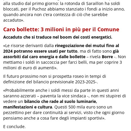
alla studio dal primo giorno: la rotonda di Saraillon ha soldi
bloccati, per il Puchoz abbiamo stanziato i fondi a inizio anno,
quando ancora non c’era contezza di ciò che sarebbe
accaduto».
Caro bollette: 3 milioni in più per il Comune
Accaduto che si traduce nel boom dei costi energetici.
«Le risorse derivanti dalla
rinegoziazione dei mutui fino al
2024 potranno essere usati per tutto
, ma di fatto sono
già
assorbiti dal caro energia e dalle bollette
– rivela
Borre
-. Non
mettiamo i soldi in saccoccia per farci belli, ma per coprire 3
milioni di euro di aumenti».
Il futuro prossimo non si prospetta roseo in tempi di
definizione del bilancio previsionale 2023-2025-.
«Probabilmente anche i soldi messi da parte in questi anni
saranno azzerati – paventa la vice sindaca -, non mi stupirei di
vedere un
bilancio che rade al suolo luminarie,
manifestazioni e cultura
. Questi 500 mila euro sono un
pezzettino per dare continuità ai servizi, visto che ogni giorno
pensiamo anche a cosa fare degli impianti sportivi».
E conclude.