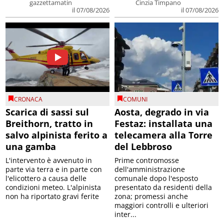
gazzettamatin
Cinzia Timpano
il 07/08/2026
il 07/08/2026
CRONACA
COMUNI
Scarica di sassi sul
Aosta, degrado in via
Breithorn, tratto in
Festaz: installata una
salvo alpinista ferito a
telecamera alla Torre
una gamba
del Lebbroso
L'intervento è avvenuto in
Prime contromosse
parte via terra e in parte con
dell'amministrazione
l'elicottero a causa delle
comunale dopo l'esposto
condizioni meteo. L'alpinista
presentato da residenti della
non ha riportato gravi ferite
zona; promessi anche
maggiori controlli e ulteriori
inter...