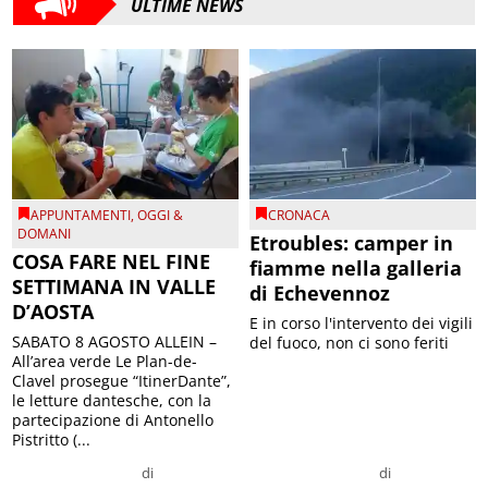
ULTIME NEWS
APPUNTAMENTI
,
OGGI &
CRONACA
DOMANI
Etroubles: camper in
COSA FARE NEL FINE
fiamme nella galleria
SETTIMANA IN VALLE
di Echevennoz
D’AOSTA
E in corso l'intervento dei vigili
SABATO 8 AGOSTO ALLEIN –
del fuoco, non ci sono feriti
All’area verde Le Plan-de-
Clavel prosegue “ItinerDante”,
le letture dantesche, con la
partecipazione di Antonello
Pistritto (...
di
di