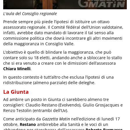
L'aula del Consiglio regionale
Prende sempre più piede l’ipotesi di istituire un ottavo
assessorato regionale. Il Comité fédéral dell’Union valdotaine,
infatti, avrebbe dato mandato di lavorare il tal senso alla
commissione politica che dovrà incontrare gli altri movimenti
della maggioranza in Consiglio Valle.
L’obiettivo è quello di blindare la maggioranza, che può
contare solo su 18 eletti, andando anche a sbloccare lo stallo
che si era venuto a creare con le dimissioni dell’assessora
Chiara Minelli
.
In questo contesto è tutt’altro che esclusa l’ipotesi di una
ridistribuzione (almeno parziale) delle deleghe.
La Giunta
Ad ambire un posto in Giunta ci sarebbero almeno tre
consiglieri: Claudio Restano (Evolvendo), Giulio Grosjacques e
Renzo Testolin (entrambi dell’Uv).
Come anticipato da
Gazzetta Matin
nell’edizione di lunedì 17
ottobre,
Restano
ambirebbe alla Sanità e le voci di un
abbandono per stanchezza dell’assessore
Roberto Barmasse
.