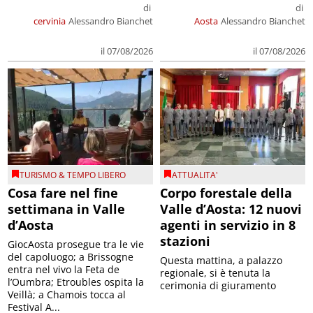
di
di
cervinia
Alessandro Bianchet
Aosta
Alessandro Bianchet
il 07/08/2026
il 07/08/2026
TURISMO & TEMPO LIBERO
ATTUALITA'
Cosa fare nel fine
Corpo forestale della
settimana in Valle
Valle d’Aosta: 12 nuovi
d’Aosta
agenti in servizio in 8
stazioni
GiocAosta prosegue tra le vie
del capoluogo; a Brissogne
Questa mattina, a palazzo
entra nel vivo la Feta de
regionale, si è tenuta la
l’Oumbra; Etroubles ospita la
cerimonia di giuramento
Veillà; a Chamois tocca al
Festival A...