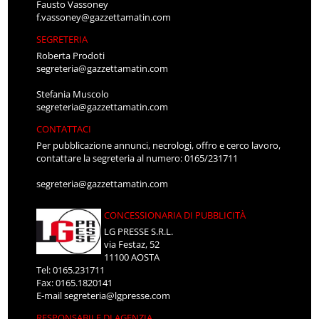
Fausto Vassoney
f.vassoney@gazzettamatin.com
SEGRETERIA
Roberta Prodoti
segreteria@gazzettamatin.com
Stefania Muscolo
segreteria@gazzettamatin.com
CONTATTACI
Per pubblicazione annunci, necrologi, offro e cerco lavoro,
contattare la segreteria al numero: 0165/231711
segreteria@gazzettamatin.com
CONCESSIONARIA DI PUBBLICITÀ
LG PRESSE S.R.L.
via Festaz, 52
11100 AOSTA
Tel: 0165.231711
Fax: 0165.1820141
E-mail
segreteria@lgpresse.com
RESPONSABILE DI AGENZIA