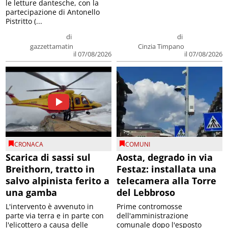
le letture dantesche, con la
partecipazione di Antonello
Pistritto (...
di
di
gazzettamatin
Cinzia Timpano
il 07/08/2026
il 07/08/2026
CRONACA
COMUNI
Scarica di sassi sul
Aosta, degrado in via
Breithorn, tratto in
Festaz: installata una
salvo alpinista ferito a
telecamera alla Torre
una gamba
del Lebbroso
L'intervento è avvenuto in
Prime contromosse
parte via terra e in parte con
dell'amministrazione
l'elicottero a causa delle
comunale dopo l'esposto