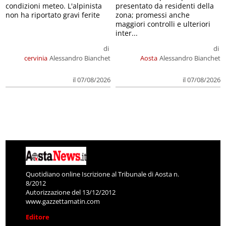
condizioni meteo. L'alpinista
presentato da residenti della
non ha riportato gravi ferite
zona; promessi anche
maggiori controlli e ulteriori
inter...
di
di
cervinia
Alessandro Bianchet
Aosta
Alessandro Bianchet
il 07/08/2026
il 07/08/2026
Quotidiano online Iscrizione al Tribunale di Aosta n.
8/2012
Autorizzazione del 13/12/2012
www.gazzettamatin.com
Editore