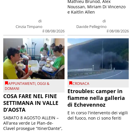
Mathieu Brunod, Alex
Noussan, Miriam Di Vincenzo
e Kaitlin Allen
di
di
Cinzia Timpano
Davide Pellegrino
il 08/08/2026
il 08/08/2026
APPUNTAMENTI
,
OGGI &
CRONACA
DOMANI
Etroubles: camper in
COSA FARE NEL FINE
fiamme nella galleria
SETTIMANA IN VALLE
di Echevennoz
D’AOSTA
E in corso l'intervento dei vigili
SABATO 8 AGOSTO ALLEIN –
del fuoco, non ci sono feriti
All’area verde Le Plan-de-
Clavel prosegue “ItinerDante”,