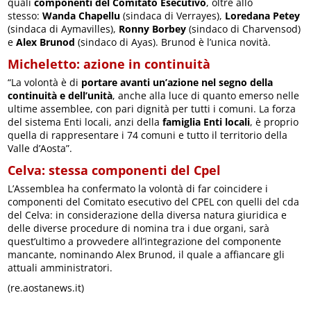
quali
componenti del Comitato Esecutivo
, oltre allo
stesso:
Wanda Chapellu
(sindaca di Verrayes),
Loredana Petey
(sindaca di Aymavilles),
Ronny Borbey
(sindaco di Charvensod)
e
Alex Brunod
(sindaco di Ayas). Brunod è l’unica novità.
Micheletto: azione in continuità
“La volontà è di
portare avanti un’azione nel segno della
continuità e dell’unità
, anche alla luce di quanto emerso nelle
ultime assemblee, con pari dignità per tutti i comuni. La forza
del sistema Enti locali, anzi della
famiglia Enti locali
, è proprio
quella di rappresentare i 74 comuni e tutto il territorio della
Valle d’Aosta”.
Celva: stessa componenti del Cpel
L’Assemblea ha confermato la volontà di far coincidere i
componenti del Comitato esecutivo del CPEL con quelli del cda
del Celva: in considerazione della diversa natura giuridica e
delle diverse procedure di nomina tra i due organi, sarà
quest’ultimo a provvedere all’integrazione del componente
mancante, nominando Alex Brunod, il quale a affiancare gli
attuali amministratori.
(re.aostanews.it)