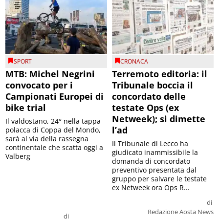
SPORT
CRONACA
MTB: Michel Negrini
Terremoto editoria: il
convocato per i
Tribunale boccia il
Campionati Europei di
concordato delle
bike trial
testate Ops (ex
Netweek); si dimette
Il valdostano, 24° nella tappa
l’ad
polacca di Coppa del Mondo,
sarà al via della rassegna
Il Tribunale di Lecco ha
continentale che scatta oggi a
giudicato inammissibile la
Valberg
domanda di concordato
preventivo presentata dal
gruppo per salvare le testate
ex Netweek ora Ops R...
di
Redazione Aosta News
di