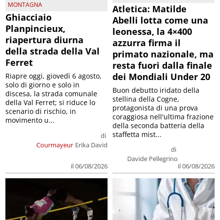
MONTAGNA
Atletica: Matilde
Ghiacciaio
Abelli lotta come una
Planpincieux,
leonessa, la 4×400
riapertura diurna
azzurra firma il
della strada della Val
primato nazionale, ma
Ferret
resta fuori dalla finale
dei Mondiali Under 20
Riapre oggi, giovedì 6 agosto,
solo di giorno e solo in
Buon debutto iridato della
discesa, la strada comunale
stellina della Cogne,
della Val Ferret; si riduce lo
protagonista di una prova
scenario di rischio, in
coraggiosa nell'ultima frazione
movimento u...
della seconda batteria della
staffetta mist...
di
Courmayeur
Erika David
di
Davide Pellegrino
il 06/08/2026
il 06/08/2026