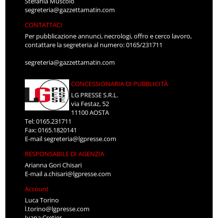
Stefania Muscolo
segreteria@gazzettamatin.com
CONTATTACI
Per pubblicazione annunci, necrologi, offro e cerco lavoro,
contattare la segreteria al numero: 0165/231711
segreteria@gazzettamatin.com
CONCESSIONARIA DI PUBBLICITÀ
LG PRESSE S.R.L.
via Festaz, 52
11100 AOSTA
Tel: 0165.231711
Fax: 0165.1820141
E-mail
segreteria@lgpresse.com
RESPONSABILE DI AGENZIA
Arianna Gori Chisari
E-mail
a.chisari@lgpresse.com
Account
Luca Torino
l.torino@lgpresse.com
Ivana Cretier