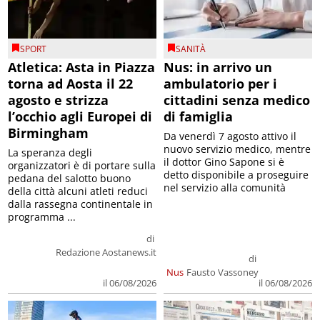
SPORT
SANITÀ
Atletica: Asta in Piazza
Nus: in arrivo un
torna ad Aosta il 22
ambulatorio per i
agosto e strizza
cittadini senza medico
l’occhio agli Europei di
di famiglia
Birmingham
Da venerdì 7 agosto attivo il
nuovo servizio medico, mentre
La speranza degli
il dottor Gino Sapone si è
organizzatori è di portare sulla
detto disponibile a proseguire
pedana del salotto buono
nel servizio alla comunità
della città alcuni atleti reduci
dalla rassegna continentale in
programma ...
di
Redazione Aostanews.it
di
Nus
Fausto Vassoney
il 06/08/2026
il 06/08/2026