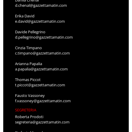
Danila Chenal
d.chenal@gazzettamatin.com
Erika David
e.david@gazzettamatin.com
Davide Pellegrino
d.pellegrino@gazzettamatin.com
Cinzia Timpano
c.timpano@gazzettamatin.com
Arianna Papalia
a.papalia@gazzettamatin.com
Thomas Piccot
t.piccot@gazzettamatin.com
Fausto Vassoney
f.vassoney@gazzettamatin.com
SEGRETERIA
Roberta Prodoti
segreteria@gazzettamatin.com