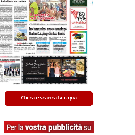
Clicca e scarica la copia