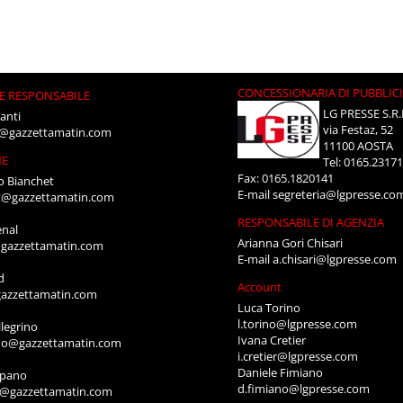
CONCESSIONARIA DI PUBBLIC
E RESPONSABILE
LG PRESSE S.R.
anti
via Festaz, 52
i@gazzettamatin.com
11100 AOSTA
NE
Tel: 0165.2317
Fax: 0165.1820141
o Bianchet
E-mail
segreteria@lgpresse.co
t@gazzettamatin.com
RESPONSABILE DI AGENZIA
enal
Arianna Gori Chisari
gazzettamatin.com
E-mail
a.chisari@lgpresse.com
d
Account
azzettamatin.com
Luca Torino
l.torino@lgpresse.com
legrino
Ivana Cretier
ino@gazzettamatin.com
i.cretier@lgpresse.com
Daniele Fimiano
mpano
d.fimiano@lgpresse.com
o@gazzettamatin.com