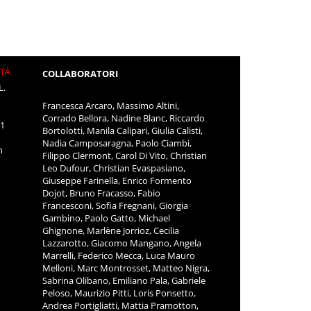
ITÀ
COLLABORATORI
L.
Francesca Arcaro, Massimo Altini,
Corrado Bellora, Nadine Blanc, Riccardo
11
Bortolotti, Manila Calipari, Giulia Calisti,
Nadia Camposaragna, Paolo Ciambi,
m
Filippo Clermont, Carol Di Vito, Christian
Leo Dufour, Christian Evaspasiano,
Giuseppe Farinella, Enrico Formento
Dojot, Bruno Fracasso, Fabio
Francesconi, Sofia Fregnani, Giorgia
Gambino, Paolo Gatto, Michael
Ghignone, Marlène Jorrioz, Cecilia
Lazzarotto, Giacomo Mangano, Angela
Marrelli, Federico Mecca, Luca Mauro
Melloni, Marc Montrosset, Matteo Nigra,
Sabrina Olibano, Emiliano Pala, Gabriele
Peloso, Maurizio Pitti, Loris Ponsetto,
Andrea Portigliatti, Mattia Pramotton,