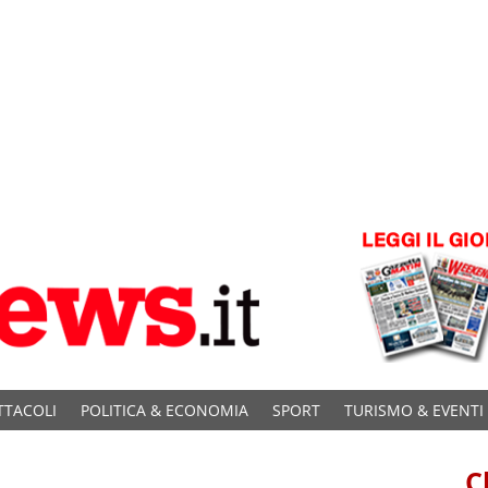
TTACOLI
POLITICA & ECONOMIA
SPORT
TURISMO & EVENTI
C