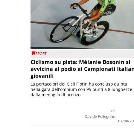
SPORT
Ciclismo su pista: Mélanie Bosonin si
avvicina al podio ai Campionati Italia
giovanili
La portacolori del Cicli Fiorin ha concluso quinta
nella gara dell'omnium con 95 punti a 8 lunghezze
dalla medaglia di bronzo
di
Davide Pellegrino
il 07/08/2