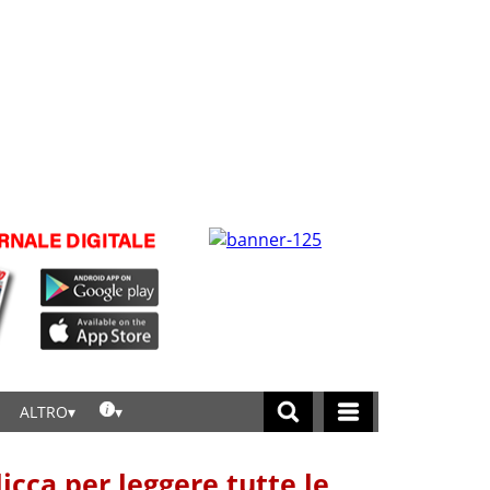
ALTRO
licca per leggere tutte le