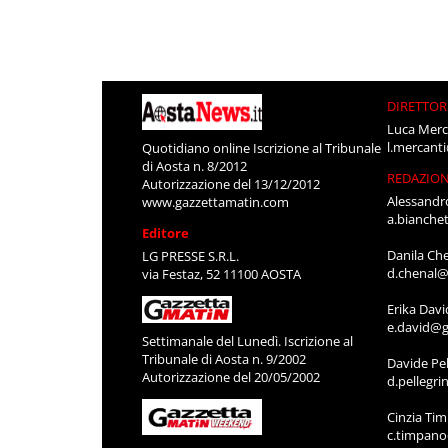
DIRETTOR
Luca Merc
l.mercant
Quotidiano online Iscrizione al Tribunale
di Aosta n. 8/2012
REDAZIO
Autorizzazione del 13/12/2012
Alessandr
www.gazzettamatin.com
a.bianche
Editore
Danila Ch
LG PRESSE S.R.L.
d.chenal@
via Festaz, 52 11100 AOSTA
Erika Davi
e.david@g
Settimanale del Lunedì. Iscrizione al
Tribunale di Aosta n. 9/2002
Davide Pel
Autorizzazione del 20/05/2002
d.pellegr
Cinzia Ti
c.timpan