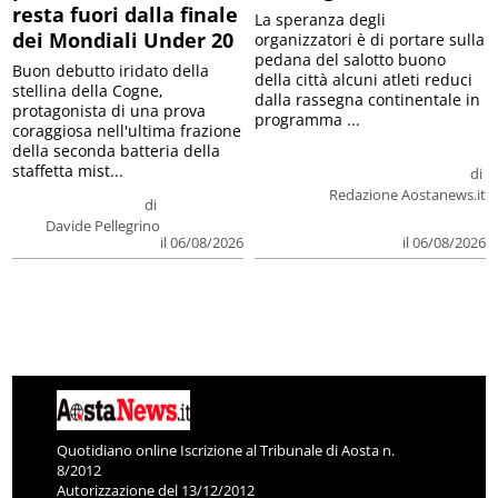
resta fuori dalla finale
La speranza degli
dei Mondiali Under 20
organizzatori è di portare sulla
pedana del salotto buono
Buon debutto iridato della
della città alcuni atleti reduci
stellina della Cogne,
dalla rassegna continentale in
protagonista di una prova
programma ...
coraggiosa nell'ultima frazione
della seconda batteria della
staffetta mist...
di
Redazione Aostanews.it
di
Davide Pellegrino
il 06/08/2026
il 06/08/2026
Quotidiano online Iscrizione al Tribunale di Aosta n.
8/2012
Autorizzazione del 13/12/2012