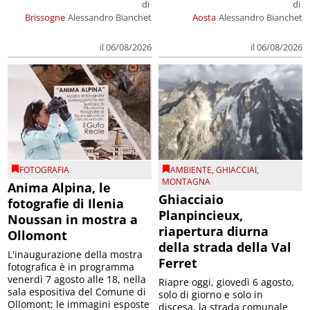
di
di
Brissogne
Alessandro Bianchet
Aosta
Alessandro Bianchet
il 06/08/2026
il 06/08/2026
FOTOGRAFIA
AMBIENTE
,
GHIACCIAI
,
MONTAGNA
Anima Alpina, le
Ghiacciaio
fotografie di Ilenia
Planpincieux,
Noussan in mostra a
riapertura diurna
Ollomont
della strada della Val
L'inaugurazione della mostra
Ferret
fotografica è in programma
venerdì 7 agosto alle 18, nella
Riapre oggi, giovedì 6 agosto,
sala espositiva del Comune di
solo di giorno e solo in
Ollomont; le immagini esposte
discesa, la strada comunale