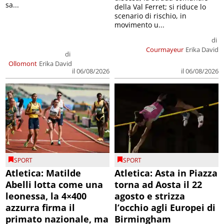
sa...
della Val Ferret; si riduce lo
scenario di rischio, in
movimento u...
di
Courmayeur
Erika David
di
Ollomont
Erika David
il 06/08/2026
il 06/08/2026
SPORT
SPORT
Atletica: Matilde
Atletica: Asta in Piazza
Abelli lotta come una
torna ad Aosta il 22
leonessa, la 4×400
agosto e strizza
azzurra firma il
l’occhio agli Europei di
primato nazionale, ma
Birmingham