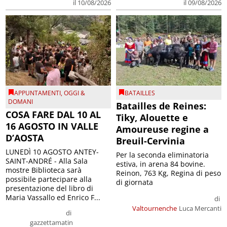
il 09/08/2026
il 10/08/2026
APPUNTAMENTI
,
OGGI &
BATAILLES
DOMANI
Batailles de Reines:
COSA FARE DAL 10 AL
Tiky, Alouette e
16 AGOSTO IN VALLE
Amoureuse regine a
D’AOSTA
Breuil-Cervinia
LUNEDÌ 10 AGOSTO ANTEY-
Per la seconda eliminatoria
SAINT-ANDRÉ - Alla Sala
estiva, in arena 84 bovine.
mostre Biblioteca sarà
Reinon, 763 Kg, Regina di peso
possibile partecipare alla
di giornata
presentazione del libro di
Maria Vassallo ed Enrico F...
di
Valtournenche
Luca Mercanti
di
gazzettamatin