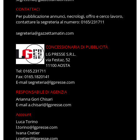
CONTATTACI
Per pubblicazione annunci, necrologi, offro e cerco lavoro,
contattare la segreteria al numero: 0165/231711
segreteria@gazzettamatin.com
CONCESSIONARIA DI PUBBLICITÀ
LG PRESSE S.R.L.
via Festaz, 52
11100 AOSTA
Tel: 0165.231711
Fax: 0165.1820141
E-mail
segreteria@lgpresse.com
RESPONSABILE DI AGENZIA
Arianna Gori Chisari
E-mail
a.chisari@lgpresse.com
Account
Luca Torino
l.torino@lgpresse.com
Ivana Cretier
i.cretier@lgpresse.com