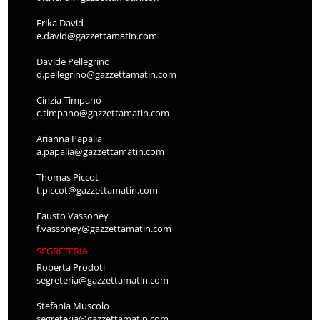
Erika David
e.david@gazzettamatin.com
Davide Pellegrino
d.pellegrino@gazzettamatin.com
Cinzia Timpano
c.timpano@gazzettamatin.com
Arianna Papalia
a.papalia@gazzettamatin.com
Thomas Piccot
t.piccot@gazzettamatin.com
Fausto Vassoney
f.vassoney@gazzettamatin.com
SEGRETERIA
Roberta Prodoti
segreteria@gazzettamatin.com
Stefania Muscolo
segreteria@gazzettamatin.com