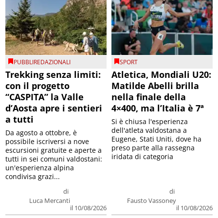
PUBBLIREDAZIONALI
SPORT
Trekking senza limiti:
Atletica, Mondiali U20:
con il progetto
Matilde Abelli brilla
“CASPITA” la Valle
nella finale della
d’Aosta apre i sentieri
4×400, ma l’Italia è 7ª
a tutti
Si è chiusa l'esperienza
dell'atleta valdostana a
Da agosto a ottobre, è
Eugene, Stati Uniti, dove ha
possibile iscriversi a nove
preso parte alla rassegna
escursioni gratuite e aperte a
iridata di categoria
tutti in sei comuni valdostani:
un'esperienza alpina
condivisa grazi...
di
di
Luca Mercanti
Fausto Vassoney
il 10/08/2026
il 10/08/2026