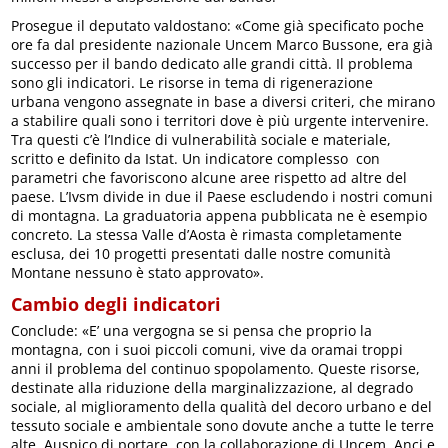
Prosegue il deputato valdostano: «Come già specificato poche
ore fa dal presidente nazionale Uncem Marco Bussone, era già
successo per il bando dedicato alle grandi città. Il problema
sono gli indicatori. Le risorse in tema di rigenerazione
urbana vengono assegnate in base a diversi criteri, che mirano
a stabilire quali sono i territori dove è più urgente intervenire.
Tra questi c’è l’Indice di vulnerabilità sociale e materiale,
scritto e definito da Istat. Un indicatore complesso con
parametri che favoriscono alcune aree rispetto ad altre del
paese. L’Ivsm divide in due il Paese escludendo i nostri comuni
di montagna. La graduatoria appena pubblicata ne è esempio
concreto. La stessa Valle d’Aosta è rimasta completamente
esclusa, dei 10 progetti presentati dalle nostre comunità
Montane nessuno è stato approvato».
Cambio degli indicatori
Conclude: «E’ una vergogna se si pensa che proprio la
montagna, con i suoi piccoli comuni, vive da oramai troppi
anni il problema del continuo spopolamento. Queste risorse,
destinate alla riduzione della marginalizzazione, al degrado
sociale, al miglioramento della qualità del decoro urbano e del
tessuto sociale e ambientale sono dovute anche a tutte le terre
alte. Auspico di portare, con la collaborazione di Uncem, Anci e