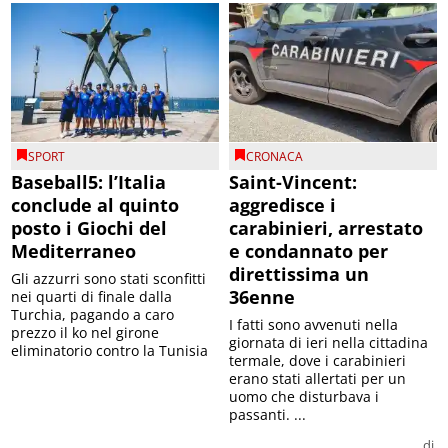
SPORT
CRONACA
Baseball5: l’Italia
Saint-Vincent:
conclude al quinto
aggredisce i
posto i Giochi del
carabinieri, arrestato
Mediterraneo
e condannato per
direttissima un
Gli azzurri sono stati sconfitti
36enne
nei quarti di finale dalla
Turchia, pagando a caro
I fatti sono avvenuti nella
prezzo il ko nel girone
giornata di ieri nella cittadina
eliminatorio contro la Tunisia
termale, dove i carabinieri
erano stati allertati per un
uomo che disturbava i
passanti. ...
di