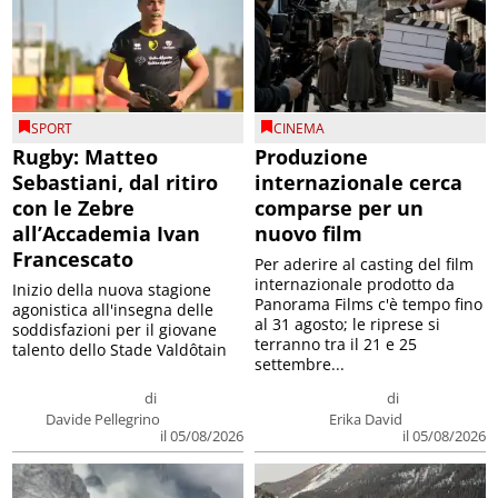
SPORT
CINEMA
Rugby: Matteo
Produzione
Sebastiani, dal ritiro
internazionale cerca
con le Zebre
comparse per un
all’Accademia Ivan
nuovo film
Francescato
Per aderire al casting del film
internazionale prodotto da
Inizio della nuova stagione
Panorama Films c'è tempo fino
agonistica all'insegna delle
al 31 agosto; le riprese si
soddisfazioni per il giovane
terranno tra il 21 e 25
talento dello Stade Valdôtain
settembre...
di
di
Davide Pellegrino
Erika David
il 05/08/2026
il 05/08/2026