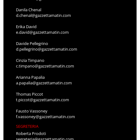
Danila Chenal
d.chenal@gazzettamatin.com
Erika David
e.david@gazzettamatin.com
Davide Pellegrino
d.pellegrino@gazzettamatin.com
Cinzia Timpano
c.timpano@gazzettamatin.com
Arianna Papalia
a.papalia@gazzettamatin.com
Thomas Piccot
t.piccot@gazzettamatin.com
Fausto Vassoney
f.vassoney@gazzettamatin.com
SEGRETERIA
Roberta Prodoti
segreteria@gazzettamatin.com