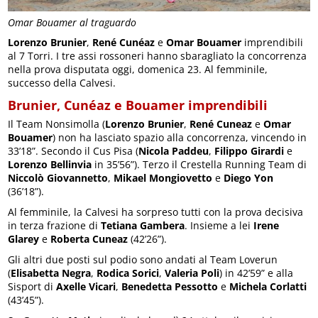
Omar Bouamer al traguardo
Lorenzo Brunier
,
René Cunéaz
e
Omar Bouamer
imprendibili
al 7 Torri. I tre assi rossoneri hanno sbaragliato la concorrenza
nella prova disputata oggi, domenica 23. Al femminile,
successo della Calvesi.
Brunier, Cunéaz e Bouamer imprendibili
Il Team Nonsimolla (
Lorenzo Brunier
,
René Cuneaz
e
Omar
Bouamer
) non ha lasciato spazio alla concorrenza, vincendo in
33’18”. Secondo il Cus Pisa (
Nicola Paddeu
,
Filippo Girardi
e
Lorenzo Bellinvia
in 35’56”). Terzo il Crestella Running Team di
Niccolò Giovannetto
,
Mikael Mongiovetto
e
Diego Yon
(36’18”).
Al femminile, la Calvesi ha sorpreso tutti con la prova decisiva
in terza frazione di
Tetiana Gambera
. Insieme a lei
Irene
Glarey
e
Roberta Cuneaz
(42’26”).
Gli altri due posti sul podio sono andati al Team Loverun
(
Elisabetta Negra
,
Rodica Sorici
,
Valeria Poli
) in 42’59” e alla
Sisport di
Axelle Vicari
,
Benedetta Pessotto
e
Michela Corlatti
(43’45”).