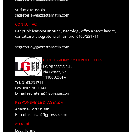
Stefania Muscolo
segreteria@gazzettamatin.com
CONTATTACI
Per pubblicazione annunci, necrologi, offro e cerco lavoro,
contattare la segreteria al numero: 0165/231711
segreteria@gazzettamatin.com
CONCESSIONARIA DI PUBBLICITÀ
LG PRESSE S.R.L.
via Festaz, 52
11100 AOSTA
Tel: 0165.231711
Fax: 0165.1820141
E-mail
segreteria@lgpresse.com
RESPONSABILE DI AGENZIA
Arianna Gori Chisari
E-mail
a.chisari@lgpresse.com
Account
Luca Torino