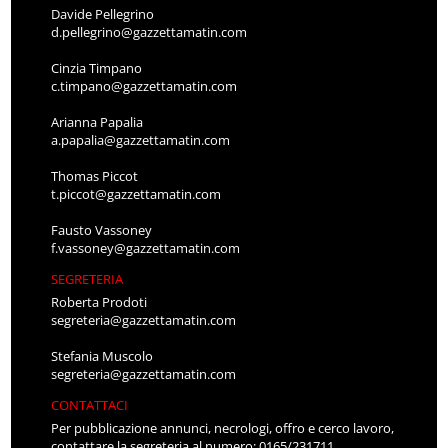
Davide Pellegrino
d.pellegrino@gazzettamatin.com
Cinzia Timpano
c.timpano@gazzettamatin.com
Arianna Papalia
a.papalia@gazzettamatin.com
Thomas Piccot
t.piccot@gazzettamatin.com
Fausto Vassoney
f.vassoney@gazzettamatin.com
SEGRETERIA
Roberta Prodoti
segreteria@gazzettamatin.com
Stefania Muscolo
segreteria@gazzettamatin.com
CONTATTACI
Per pubblicazione annunci, necrologi, offro e cerco lavoro,
contattare la segreteria al numero: 0165/231711