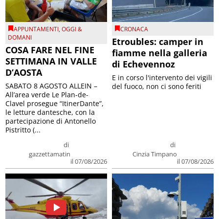
APPUNTAMENTI
,
OGGI &
CRONACA
DOMANI
Etroubles: camper in
COSA FARE NEL FINE
fiamme nella galleria
SETTIMANA IN VALLE
di Echevennoz
D’AOSTA
E in corso l'intervento dei vigili
SABATO 8 AGOSTO ALLEIN –
del fuoco, non ci sono feriti
All’area verde Le Plan-de-
Clavel prosegue “ItinerDante”,
le letture dantesche, con la
partecipazione di Antonello
Pistritto (...
di
di
gazzettamatin
Cinzia Timpano
il 07/08/2026
il 07/08/2026