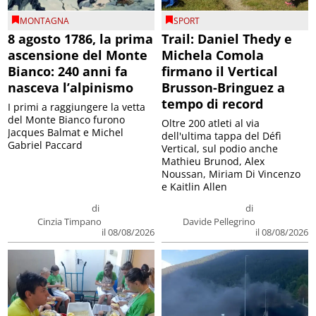
MONTAGNA
SPORT
8 agosto 1786, la prima
Trail: Daniel Thedy e
ascensione del Monte
Michela Comola
Bianco: 240 anni fa
firmano il Vertical
nasceva l’alpinismo
Brusson-Bringuez a
tempo di record
I primi a raggiungere la vetta
del Monte Bianco furono
Oltre 200 atleti al via
Jacques Balmat e Michel
dell'ultima tappa del Défì
Gabriel Paccard
Vertical, sul podio anche
Mathieu Brunod, Alex
Noussan, Miriam Di Vincenzo
e Kaitlin Allen
di
di
Cinzia Timpano
Davide Pellegrino
il 08/08/2026
il 08/08/2026