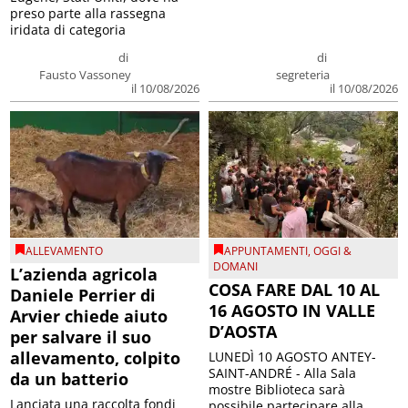
preso parte alla rassegna
iridata di categoria
di
di
Fausto Vassoney
segreteria
il 10/08/2026
il 10/08/2026
ALLEVAMENTO
APPUNTAMENTI
,
OGGI &
DOMANI
L’azienda agricola
COSA FARE DAL 10 AL
Daniele Perrier di
16 AGOSTO IN VALLE
Arvier chiede aiuto
D’AOSTA
per salvare il suo
allevamento, colpito
LUNEDÌ 10 AGOSTO ANTEY-
SAINT-ANDRÉ - Alla Sala
da un batterio
mostre Biblioteca sarà
Lanciata una raccolta fondi
possibile partecipare alla