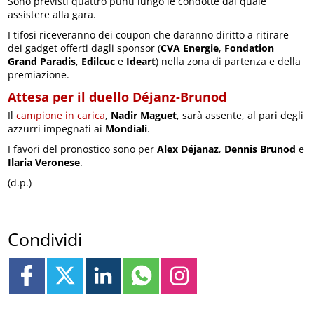
Sono previsti quattro punti lungo le condotte dai quale
assistere alla gara.
I tifosi riceveranno dei coupon che daranno diritto a ritirare
dei gadget offerti dagli sponsor (
CVA Energie
,
Fondation
Grand Paradis
,
Edilcuc
e
Ideart
) nella zona di partenza e della
premiazione.
Attesa per il duello Déjanz-Brunod
Il
campione in carica
,
Nadir Maguet
, sarà assente, al pari degli
azzurri impegnati ai
Mondiali
.
I favori del pronostico sono per
Alex Déjanaz
,
Dennis Brunod
e
Ilaria Veronese
.
(d.p.)
Condividi