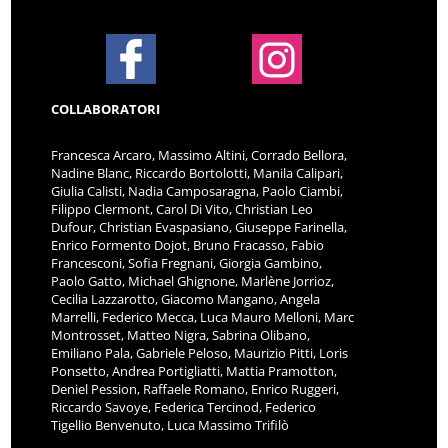
COLLABORATORI
Francesca Arcaro, Massimo Altini, Corrado Bellora,
Nadine Blanc, Riccardo Bortolotti, Manila Calipari,
Giulia Calisti, Nadia Camposaragna, Paolo Ciambi,
Filippo Clermont, Carol Di Vito, Christian Leo
Dufour, Christian Evaspasiano, Giuseppe Farinella,
Enrico Formento Dojot, Bruno Fracasso, Fabio
Francesconi, Sofia Fregnani, Giorgia Gambino,
Paolo Gatto, Michael Ghignone, Marlène Jorrioz,
Cecilia Lazzarotto, Giacomo Mangano, Angela
Marrelli, Federico Mecca, Luca Mauro Melloni, Marc
Montrosset, Matteo Nigra, Sabrina Olibano,
Emiliano Pala, Gabriele Peloso, Maurizio Pitti, Loris
Ponsetto, Andrea Portigliatti, Mattia Pramotton,
Deniel Pession, Raffaele Romano, Enrico Ruggeri,
Riccardo Savoye, Federica Tercinod, Federico
Tigellio Benvenuto, Luca Massimo Trifilò