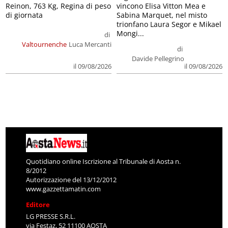
Reinon, 763 Kg, Regina di peso
vincono Elisa Vitton Mea e
di giornata
Sabina Marquet, nel misto
trionfano Laura Segor e Mikael
Mongi...
di
Valtournenche
Luca Mercanti
di
Davide Pellegrino
il 09/08/2026
il 09/08/2026
Quotidiano online Iscrizione al Tribunale di Aosta n.
8/2012
Autorizzazione del 13/12/2012
www.gazzettamatin.com
Editore
LG PRESSE S.R.L.
via Festaz, 52 11100 AOSTA