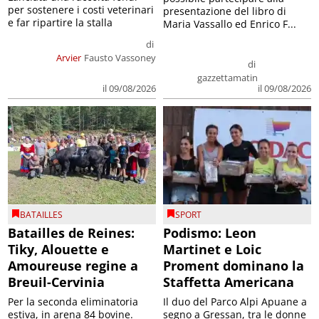
per sostenere i costi veterinari
presentazione del libro di
e far ripartire la stalla
Maria Vassallo ed Enrico F...
di
Arvier
Fausto Vassoney
di
gazzettamatin
il 09/08/2026
il 09/08/2026
BATAILLES
SPORT
Batailles de Reines:
Podismo: Leon
Tiky, Alouette e
Martinet e Loic
Amoureuse regine a
Proment dominano la
Breuil-Cervinia
Staffetta Americana
Per la seconda eliminatoria
Il duo del Parco Alpi Apuane a
estiva, in arena 84 bovine.
segno a Gressan, tra le donne