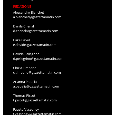
REDAZIONE
Alessandro Bianchet
a.bianchet@gazzettamatin.com
Danila Chenal
d.chenal@gazzettamatin.com
Erika David
e.david@gazzettamatin.com
Davide Pellegrino
d.pellegrino@gazzettamatin.com
Cinzia Timpano
c.timpano@gazzettamatin.com
Arianna Papalia
a.papalia@gazzettamatin.com
Thomas Piccot
t.piccot@gazzettamatin.com
Fausto Vassoney
f.vassoney@gazzettamatin.com