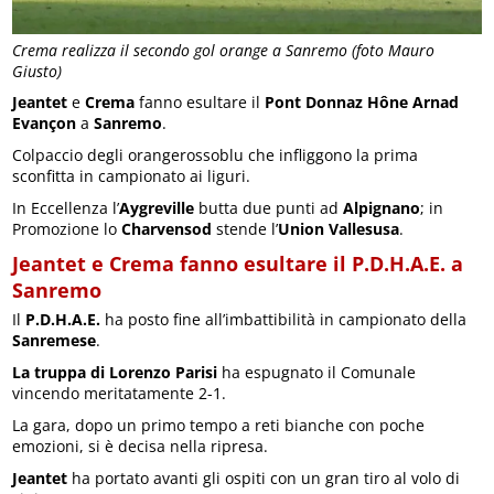
Crema realizza il secondo gol orange a Sanremo (foto Mauro
Giusto)
Jeantet
e
Crema
fanno esultare il
Pont Donnaz Hône Arnad
Evançon
a
Sanremo
.
Colpaccio degli orangerossoblu che infliggono la prima
sconfitta in campionato ai liguri.
In Eccellenza l’
Aygreville
butta due punti ad
Alpignano
; in
Promozione lo
Charvensod
stende l’
Union Vallesusa
.
Jeantet e Crema fanno esultare il P.D.H.A.E. a
Sanremo
Il
P.D.H.A.E.
ha posto fine all’imbattibilità in campionato della
Sanremese
.
La truppa di Lorenzo Parisi
ha espugnato il Comunale
vincendo meritatamente 2-1.
La gara, dopo un primo tempo a reti bianche con poche
emozioni, si è decisa nella ripresa.
Jeantet
ha portato avanti gli ospiti con un gran tiro al volo di