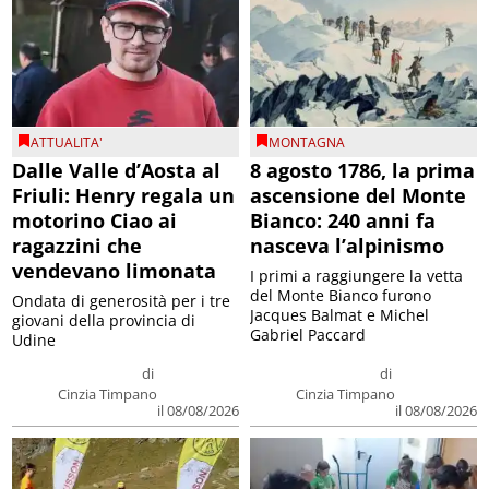
ATTUALITA'
MONTAGNA
Dalle Valle d’Aosta al
8 agosto 1786, la prima
Friuli: Henry regala un
ascensione del Monte
motorino Ciao ai
Bianco: 240 anni fa
ragazzini che
nasceva l’alpinismo
vendevano limonata
I primi a raggiungere la vetta
del Monte Bianco furono
Ondata di generosità per i tre
Jacques Balmat e Michel
giovani della provincia di
Gabriel Paccard
Udine
di
di
Cinzia Timpano
Cinzia Timpano
il 08/08/2026
il 08/08/2026