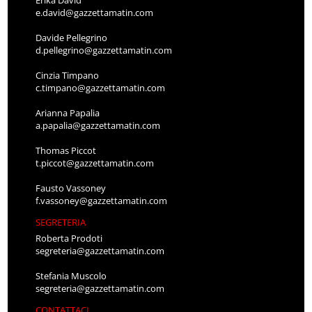
e.david@gazzettamatin.com
Davide Pellegrino
d.pellegrino@gazzettamatin.com
Cinzia Timpano
c.timpano@gazzettamatin.com
Arianna Papalia
a.papalia@gazzettamatin.com
Thomas Piccot
t.piccot@gazzettamatin.com
Fausto Vassoney
f.vassoney@gazzettamatin.com
SEGRETERIA
Roberta Prodoti
segreteria@gazzettamatin.com
Stefania Muscolo
segreteria@gazzettamatin.com
CONTATTACI