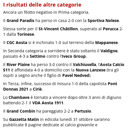
I risultati delle altre categorie
Ancora un filotto negativo in Prima categoria.
Il
Grand Paradis
ha perso in casa 2-0 con la
Sportiva Nolese
.
Stessa sorte per il
St-Vincent Châtillon
, superato al
Perucca
2-
1 dalla
Torinese
.
Il
CGC Aosta
si è inchinato 1-0 sul terreno della
Mappanese
.
In Seconda categoria a sorridere è stato soltanto il
Valdigne
,
passato 4-3 a
Settimo
contro l’
Iveco Group
.
Il
River Plaine
ha perso 3-0 contro il
Valchiusella
, l’
Aosta Calcio
511
è affondata 4-0 a domicilio con la
Nuova Lanzese
(tra gli
ospiti a segno anche il figlio di
Pavel Nedved
).
In Terza, infine, successo di misura 1-0 della capolista
Pont
Donnas 2021
a
Ciriè
.
Lo
Chambave
è tornato a vincere dopo oltre 3 anni di digiuno
battendo 2-1 il
VDA Aosta 1911
.
Il
Grand Combin
ha pareggiato 2-2 a
Pertusio
.
Su
Gazzetta Matin
in edicola lunedì 31 ottobre saranno
pubblicate 8 pagine dedicate al calcio giovanile e