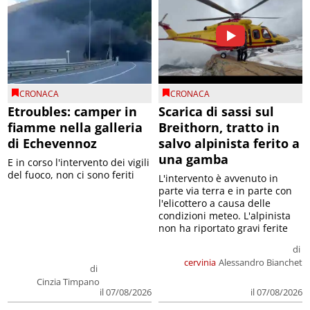
CRONACA
CRONACA
Etroubles: camper in
Scarica di sassi sul
fiamme nella galleria
Breithorn, tratto in
di Echevennoz
salvo alpinista ferito a
una gamba
E in corso l'intervento dei vigili
del fuoco, non ci sono feriti
L'intervento è avvenuto in
parte via terra e in parte con
l'elicottero a causa delle
condizioni meteo. L'alpinista
non ha riportato gravi ferite
di
cervinia
Alessandro Bianchet
di
Cinzia Timpano
il 07/08/2026
il 07/08/2026