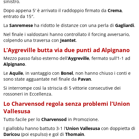
sinistro.
Dopo appena 5′ è arrivato il raddoppio firmato da
Crema
,
entrato da 15″.
La
Sanremese
ha ridotto le distanze con una perla di
Gagliardi
.
Nel finale i valdostani hanno controllato il forcing avversario,
colpendo una traversa con
Jeantet
.
L’Aygreville butta via due punti ad Alpignano
Mezzo passo falso esterno dell’
Aygreville
, fermato sull’1-1 ad
Alpignano
.
Le
Aquile
, in vantaggio con
Bonel
, non hanno chiuso i conti e
sono state agguantate nel finale da
Pavan
.
Si interrompe così la striscia di 5 vittorie consecutive dei
rossoneri in Eccellenza.
Lo Charvensod regola senza problemi l’Union
Vallesusa
Tutto facile per lo
Charvensod
in Promozione.
I gialloblu hanno battuto 3-1 l’
Union Vallesusa
con doppietta di
Daricou
(poi espulso) e gol di
Thomain
.