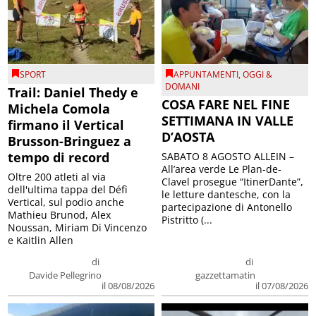
SPORT
APPUNTAMENTI
,
OGGI &
DOMANI
Trail: Daniel Thedy e
COSA FARE NEL FINE
Michela Comola
SETTIMANA IN VALLE
firmano il Vertical
D’AOSTA
Brusson-Bringuez a
tempo di record
SABATO 8 AGOSTO ALLEIN –
All’area verde Le Plan-de-
Oltre 200 atleti al via
Clavel prosegue “ItinerDante”,
dell'ultima tappa del Défì
le letture dantesche, con la
Vertical, sul podio anche
partecipazione di Antonello
Mathieu Brunod, Alex
Pistritto (...
Noussan, Miriam Di Vincenzo
e Kaitlin Allen
di
di
Davide Pellegrino
gazzettamatin
il 08/08/2026
il 07/08/2026