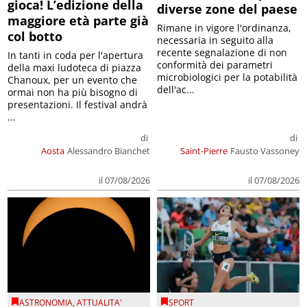
gioca! L’edizione della
diverse zone del paese
maggiore età parte già
Rimane in vigore l'ordinanza,
col botto
necessaria in seguito alla
recente segnalazione di non
In tanti in coda per l'apertura
conformità dei parametri
della maxi ludoteca di piazza
microbiologici per la potabilità
Chanoux, per un evento che
dell'ac...
ormai non ha più bisogno di
presentazioni. Il festival andrà
...
di
di
Aosta
Alessandro Bianchet
Saint-Pierre
Fausto Vassoney
il 07/08/2026
il 07/08/2026
ASTRONOMIA
,
ATTUALITA'
SPORT