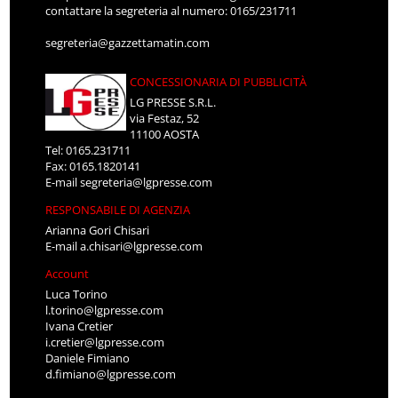
contattare la segreteria al numero: 0165/231711
segreteria@gazzettamatin.com
CONCESSIONARIA DI PUBBLICITÀ
LG PRESSE S.R.L.
via Festaz, 52
11100 AOSTA
Tel: 0165.231711
Fax: 0165.1820141
E-mail
segreteria@lgpresse.com
RESPONSABILE DI AGENZIA
Arianna Gori Chisari
E-mail
a.chisari@lgpresse.com
Account
Luca Torino
l.torino@lgpresse.com
Ivana Cretier
i.cretier@lgpresse.com
Daniele Fimiano
d.fimiano@lgpresse.com