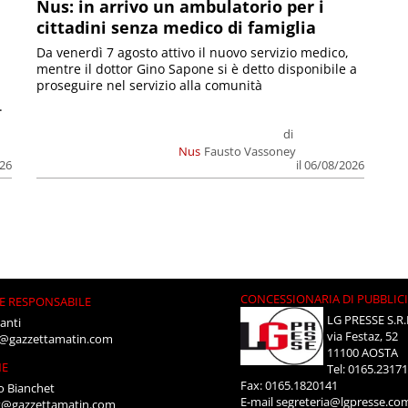
Nus: in arrivo un ambulatorio per i
cittadini senza medico di famiglia
Da venerdì 7 agosto attivo il nuovo servizio medico,
mentre il dottor Gino Sapone si è detto disponibile a
proseguire nel servizio alla comunità
.
di
Nus
Fausto Vassoney
026
il 06/08/2026
CONCESSIONARIA DI PUBBLIC
E RESPONSABILE
LG PRESSE S.R.
anti
via Festaz, 52
i@gazzettamatin.com
11100 AOSTA
NE
Tel: 0165.2317
Fax: 0165.1820141
o Bianchet
E-mail
segreteria@lgpresse.co
t@gazzettamatin.com