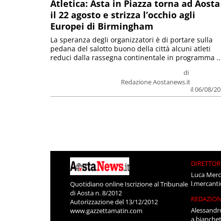
Atletica: Asta in Piazza torna ad Aosta
il 22 agosto e strizza l’occhio agli
Europei di Birmingham
La speranza degli organizzatori è di portare sulla
pedana del salotto buono della città alcuni atleti
reduci dalla rassegna continentale in programma ..
di
Redazione Aostanews.it
il 06/08/2
DIRETTOR
Luca Merc
l.mercant
Quotidiano online Iscrizione al Tribunale
di Aosta n. 8/2012
REDAZIO
Autorizzazione del 13/12/2012
Alessandr
www.gazzettamatin.com
a.bianche