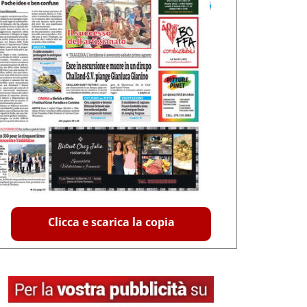
Clicca e scarica la copia