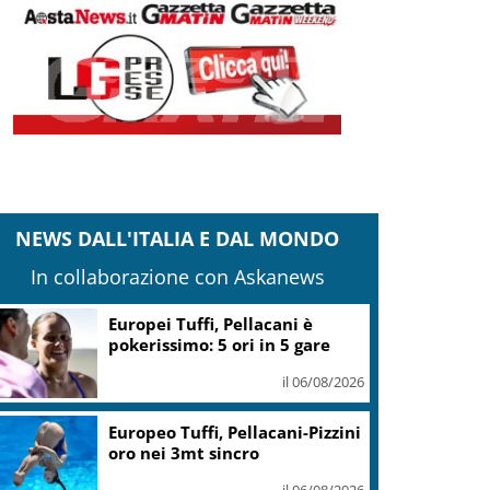
NEWS DALL'ITALIA E DAL MONDO
In collaborazione con Askanews
Guccini, Mattarella: sue
canzoni parlano di giustizia e
uguaglianza
il 06/08/2026
Mediobanca sigla il I semestre
con risultati da record, utile