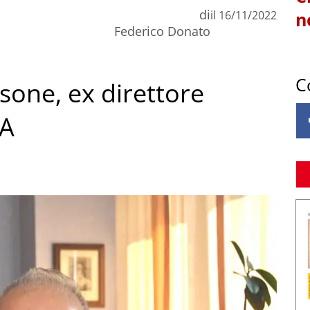
di
il
16/11/2022
n
Federico Donato
C
sone, ex direttore
dA