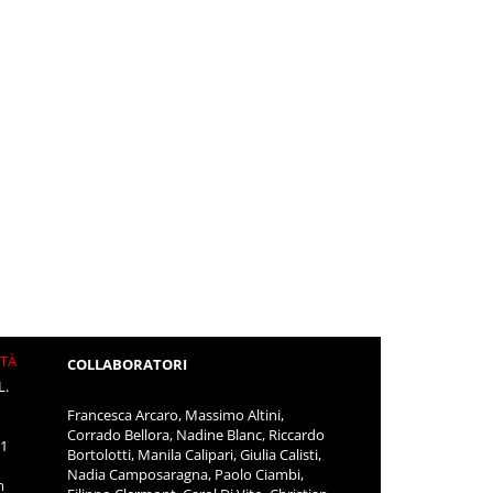
ITÀ
COLLABORATORI
L.
Francesca Arcaro, Massimo Altini,
Corrado Bellora, Nadine Blanc, Riccardo
11
Bortolotti, Manila Calipari, Giulia Calisti,
Nadia Camposaragna, Paolo Ciambi,
m