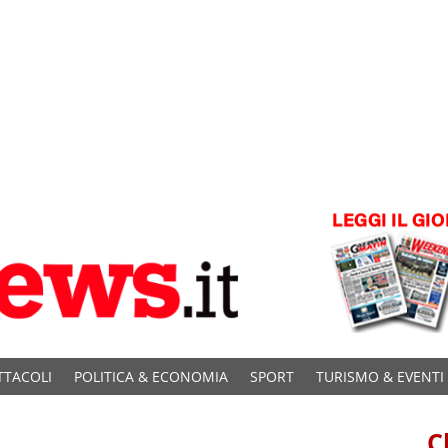
TTACOLI
POLITICA & ECONOMIA
SPORT
TURISMO & EVENTI
C