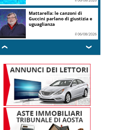
+6% a 711 mln
il 06/08/2026
Vino, Consorzio Chianti in
Canada: due masterclass a
Toronto e Montreal
il 06/08/2026
❮
❯