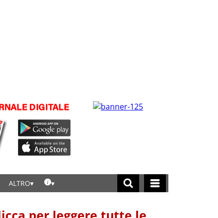
ALTRO
licca per leggere tutte le