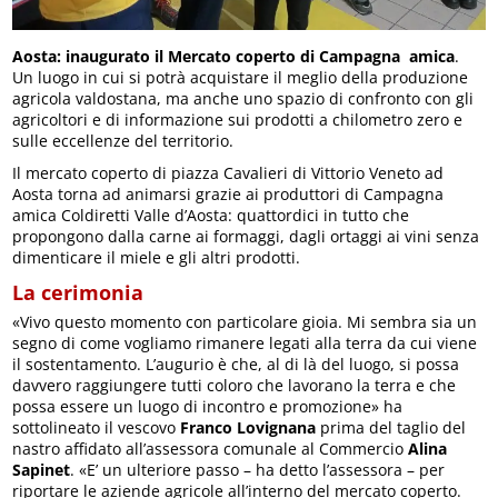
Aosta: inaugurato il Mercato coperto di Campagna amica
.
Un luogo in cui si potrà acquistare il meglio della produzione
agricola valdostana, ma anche uno spazio di confronto con gli
agricoltori e di informazione sui prodotti a chilometro zero e
sulle eccellenze del territorio.
Il mercato coperto di piazza Cavalieri di Vittorio Veneto ad
Aosta torna ad animarsi grazie ai produttori di Campagna
amica Coldiretti Valle d’Aosta: quattordici in tutto che
propongono dalla carne ai formaggi, dagli ortaggi ai vini senza
dimenticare il miele e gli altri prodotti.
La cerimonia
«Vivo questo momento con particolare gioia. Mi sembra sia un
segno di come vogliamo rimanere legati alla terra da cui viene
il sostentamento. L’augurio è che, al di là del luogo, si possa
davvero raggiungere tutti coloro che lavorano la terra e che
possa essere un luogo di incontro e promozione» ha
sottolineato il vescovo
Franco Lovignana
prima del taglio del
nastro affidato all’assessora comunale al Commercio
Alina
Sapinet
. «E’ un ulteriore passo – ha detto l’assessora – per
riportare le aziende agricole all’interno del mercato coperto.