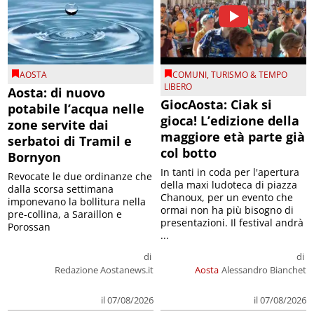
AOSTA
COMUNI
,
TURISMO & TEMPO
LIBERO
Aosta: di nuovo
GiocAosta: Ciak si
potabile l’acqua nelle
gioca! L’edizione della
zone servite dai
maggiore età parte già
serbatoi di Tramil e
col botto
Bornyon
In tanti in coda per l'apertura
Revocate le due ordinanze che
della maxi ludoteca di piazza
dalla scorsa settimana
Chanoux, per un evento che
imponevano la bollitura nella
ormai non ha più bisogno di
pre-collina, a Saraillon e
presentazioni. Il festival andrà
Porossan
...
di
di
Redazione Aostanews.it
Aosta
Alessandro Bianchet
il 07/08/2026
il 07/08/2026