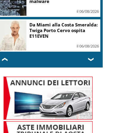
mi ha formato, continuerò a
cantarlo
il 06/08/2026
Sogin: in 2025 utile balza oltre
2,5 mln, decommissioning al
47,7%
il 06/08/2026
❮
❯