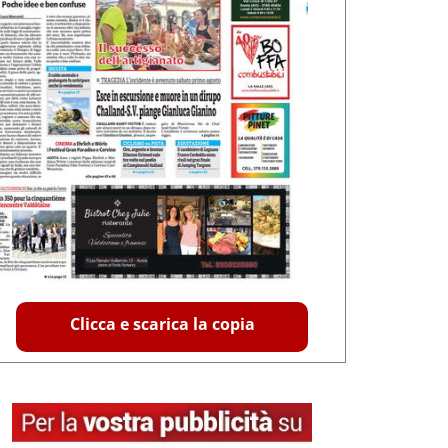
Clicca e scarica la copia