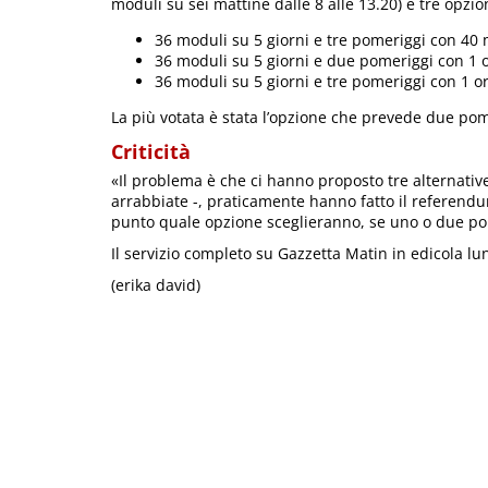
moduli su sei mattine dalle 8 alle 13.20) e tre opzio
36 moduli su 5 giorni e tre pomeriggi con 40 
36 moduli su 5 giorni e due pomeriggi con 1 o
36 moduli su 5 giorni e tre pomeriggi con 1 or
La più votata è stata l’opzione che prevede due pom
Criticità
«Il problema è che ci hanno proposto tre alternativ
arrabbiate -, praticamente hanno fatto il referendu
punto quale opzione sceglieranno, se uno o due pome
Il servizio completo su Gazzetta Matin in edicola l
(erika david)