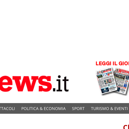
TTACOLI
POLITICA & ECONOMIA
SPORT
TURISMO & EVENTI
C