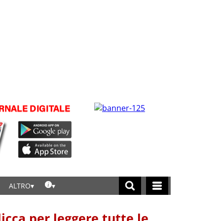
ALTRO
licca per leggere tutte le