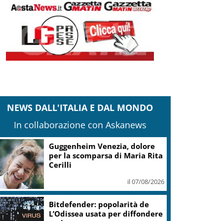
NEWS DALL'ITALIA E DAL MONDO
In collaborazione con Askanews
Covid, ‘Conte-day’ in
commissione: “non sono un
eroe ma un uomo corretto,
non troverete nulla”
il 06/08/2026
Guccini, Meloni: l’ho amato e