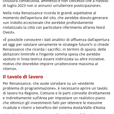
chiusura consecutiva, ammesso e non concesso che a ridosso
di luglio 2023 non si annunci un’ulteriore posticipazione».
Nella nota Renaissance ricorda le grandi aspettative al
momento dell’apertura del sito, che avrebbe dovuto generare
«un indotto eccezionale che avrebbe profondamente
rivitalizzato la città con particolare riferimento all’area Nord
Ovest».
«È possibile conoscere i dati analitici di affluenza dall’apertura
ad oggi per valutare seriamente le strategie future?» si chiede
Renaissance che ricorda i sacrifici, in termini di spazio, delle
abitazioni limitrofe e l’ingente somma spesa che avrebbe
«potuto in linea teorica essere indirizzata su altre iniziative,
motivo che dovrebbe imporre un’attenzione massima al
ritorno».
Il tavolo di lavoro
Per Renaissance, che vuole sorvolare su un «evidente
problema di programmazione», è necessario aprire un tavolo
di lavoro tra Regione, Comune e le parti coinvolte direttamente
e indirettamente sull’Area per impostare un realistico piano
che ottimizzi gli investimenti fatti per ottenere le massime
ricadute e ritorni a beneficio del sistema Aosta/Valle d’Aosta.