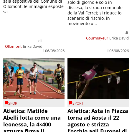
sala espositiva del Comune di
solo di giorno e solo in
Ollomont; le immagini esposte
discesa, la strada comunale
sa...
della Val Ferret; si riduce lo
scenario di rischio, in
movimento u...
di
Courmayeur
Erika David
di
Ollomont
Erika David
il 06/08/2026
il 06/08/2026
SPORT
SPORT
Atletica: Matilde
Atletica: Asta in Piazza
Abelli lotta come una
torna ad Aosta il 22
leonessa, la 4×400
agosto e strizza
azzurra firma il
l’occhio agli Europei di