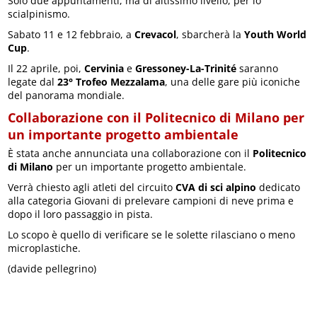
Solo due appuntamenti, ma di altissimo livello, per lo
scialpinismo.
Sabato 11 e 12 febbraio, a
Crevacol
, sbarcherà la
Youth World
Cup
.
Il 22 aprile, poi,
Cervinia
e
Gressoney-La-Trinité
saranno
legate dal
23° Trofeo Mezzalama
, una delle gare più iconiche
del panorama mondiale.
Collaborazione con il Politecnico di Milano per
un importante progetto ambientale
È stata anche annunciata una collaborazione con il
Politecnico
di Milano
per un importante progetto ambientale.
Verrà chiesto agli atleti del circuito
CVA di sci alpino
dedicato
alla categoria Giovani di prelevare campioni di neve prima e
dopo il loro passaggio in pista.
Lo scopo è quello di verificare se le solette rilasciano o meno
microplastiche.
(davide pellegrino)