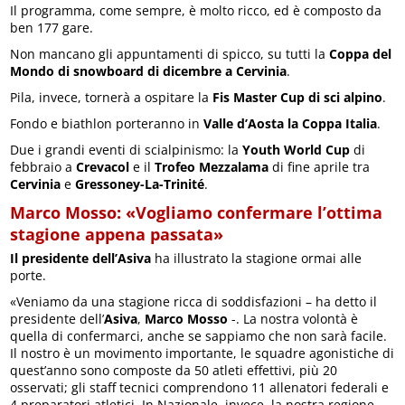
Il programma, come sempre, è molto ricco, ed è composto da
ben 177 gare.
Non mancano gli appuntamenti di spicco, su tutti la
Coppa del
Mondo di snowboard di dicembre a Cervinia
.
Pila, invece, tornerà a ospitare la
Fis Master Cup di sci alpino
.
Fondo e biathlon porteranno in
Valle d’Aosta la Coppa Italia
.
Due i grandi eventi di scialpinismo: la
Youth World Cup
di
febbraio a
Crevacol
e il
Trofeo Mezzalama
di fine aprile tra
Cervinia
e
Gressoney-La-Trinité
.
Marco Mosso: «Vogliamo confermare l’ottima
stagione appena passata»
Il presidente dell’Asiva
ha illustrato la stagione ormai alle
porte.
«Veniamo da una stagione ricca di soddisfazioni – ha detto il
presidente dell’
Asiva
,
Marco Mosso
-. La nostra volontà è
quella di confermarci, anche se sappiamo che non sarà facile.
Il nostro è un movimento importante, le squadre agonistiche di
quest’anno sono composte da 50 atleti effettivi, più 20
osservati; gli staff tecnici comprendono 11 allenatori federali e
4 preparatori atletici. In Nazionale, invece, la nostra regione