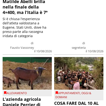
Matilde Abelli brilla
nella finale della
4×400, ma l’Italia è 7ª
Si è chiusa l'esperienza
dell'atleta valdostana a
Eugene, Stati Uniti, dove ha
preso parte alla rassegna
iridata di categoria
di
di
Fausto Vassoney
segreteria
il 10/08/2026
il 10/08/2026
ALLEVAMENTO
APPUNTAMENTI
,
OGGI &
DOMANI
L’azienda agricola
COSA FARE DAL 10 AL
Daniele Perrier di