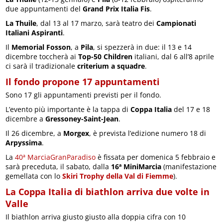
due appuntamenti del
Grand Prix Italia Fis
.
La Thuile
, dal 13 al 17 marzo, sarà teatro dei
Campionati
Italiani Aspiranti
.
Il
Memorial Fosson
, a
Pila
, si spezzerà in due: il 13 e 14
dicembre toccherà ai
Top-50 Children
italiani, dal 6 all’8 aprile
ci sarà il tradizionale
criterium a squadre
.
Il fondo propone 17 appuntamenti
Sono 17 gli appuntamenti previsti per il fondo.
L’evento più importante è la tappa di
Coppa Italia
del 17 e 18
dicembre a
Gressoney-Saint-Jean
.
Il 26 dicembre, a
Morgex
, è prevista l’edizione numero 18 di
Arpyssima
.
La
40ª MarciaGranParadiso
è fissata per domenica 5 febbraio e
sarà preceduta, il sabato, dalla
16ª MiniMarcia
(manifestazione
gemellata con lo
Skiri Trophy della Val di Fiemme
).
La Coppa Italia di biathlon arriva due volte in
Valle
Il biathlon arriva giusto giusto alla doppia cifra con 10