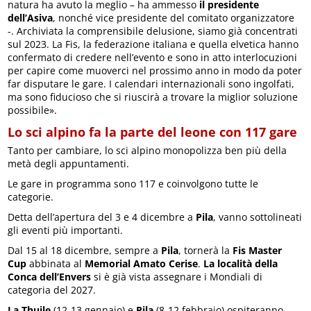
natura ha avuto la meglio – ha ammesso
il presidente
dell’Asiva
, nonché vice presidente del comitato organizzatore
-. Archiviata la comprensibile delusione, siamo già concentrati
sul 2023. La Fis, la federazione italiana e quella elvetica hanno
confermato di credere nell’evento e sono in atto interlocuzioni
per capire come muoverci nel prossimo anno in modo da poter
far disputare le gare. I calendari internazionali sono ingolfati,
ma sono fiducioso che si riuscirà a trovare la miglior soluzione
possibile».
Lo sci alpino fa la parte del leone con 117 gare
Tanto per cambiare, lo sci alpino monopolizza ben più della
metà degli appuntamenti.
Le gare in programma sono 117 e coinvolgono tutte le
categorie.
Detta dell’apertura del 3 e 4 dicembre a
Pila
, vanno sottolineati
gli eventi più importanti.
Dal 15 al 18 dicembre, sempre a
Pila
, tornerà la
Fis Master
Cup
abbinata al
Memorial Amato Cerise
.
La località della
Conca dell’Envers
si è già vista assegnare i Mondiali di
categoria del 2027.
La Thuile
(12-13 gennaio) e
Pila
(8-12 febbraio) ospiteranno