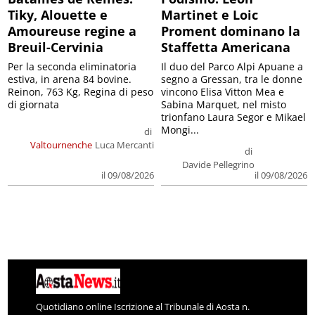
Tiky, Alouette e
Martinet e Loic
Amoureuse regine a
Proment dominano la
Breuil-Cervinia
Staffetta Americana
Per la seconda eliminatoria
Il duo del Parco Alpi Apuane a
estiva, in arena 84 bovine.
segno a Gressan, tra le donne
Reinon, 763 Kg, Regina di peso
vincono Elisa Vitton Mea e
di giornata
Sabina Marquet, nel misto
trionfano Laura Segor e Mikael
Mongi...
di
Valtournenche
Luca Mercanti
di
Davide Pellegrino
il 09/08/2026
il 09/08/2026
Quotidiano online Iscrizione al Tribunale di Aosta n.