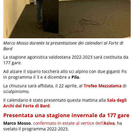
Marco Mosso durante la presentazione dei calendari al Forte di
Bard
La stagione agonistica valdostana 2022-2023 sarà costituita da
177 gare.
Ad alzare il sipario toccherà allo sci alpino con due giganti Fis
in programma il 3 e 4 dicembre a
Pila
.
La chiusura sarà affidata, il 22 aprile, al
Trofeo Mezzalama
di
scialpinismo.
Il calendario è stato presentato questa mattina alla
Sala degli
Archi del Forte di Bard
.
Presentata una stagione invernale da 177 gare
Marco Mosso
,
confermato in estate al vertice dell’
Asiva
, ha
svelato il programma 2022-2023.