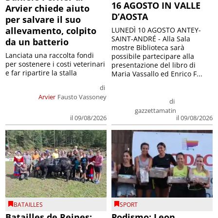
16 AGOSTO IN VALLE
Arvier chiede aiuto
D’AOSTA
per salvare il suo
allevamento, colpito
LUNEDÌ 10 AGOSTO ANTEY-
SAINT-ANDRÉ - Alla Sala
da un batterio
mostre Biblioteca sarà
Lanciata una raccolta fondi
possibile partecipare alla
per sostenere i costi veterinari
presentazione del libro di
e far ripartire la stalla
Maria Vassallo ed Enrico F...
di
Arvier
Fausto Vassoney
di
gazzettamatin
il 09/08/2026
il 09/08/2026
BATAILLES
SPORT
Batailles de Reines:
Podismo: Leon