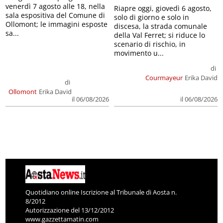
venerdì 7 agosto alle 18, nella
Riapre oggi, giovedì 6 agosto,
sala espositiva del Comune di
solo di giorno e solo in
Ollomont; le immagini esposte
discesa, la strada comunale
sa...
della Val Ferret; si riduce lo
scenario di rischio, in
movimento u...
di
Courmayeur
Erika David
di
Ollomont
Erika David
il 06/08/2026
il 06/08/2026
Quotidiano online Iscrizione al Tribunale di Aosta n.
8/2012
Autorizzazione del 13/12/2012
www.gazzettamatin.com