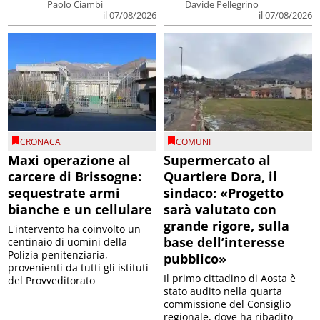
Paolo Ciambi
Davide Pellegrino
il 07/08/2026
il 07/08/2026
CRONACA
COMUNI
Maxi operazione al
Supermercato al
carcere di Brissogne:
Quartiere Dora, il
sequestrate armi
sindaco: «Progetto
bianche e un cellulare
sarà valutato con
grande rigore, sulla
L'intervento ha coinvolto un
base dell’interesse
centinaio di uomini della
Polizia penitenziaria,
pubblico»
provenienti da tutti gli istituti
Il primo cittadino di Aosta è
del Provveditorato
stato audito nella quarta
commissione del Consiglio
regionale, dove ha ribadito