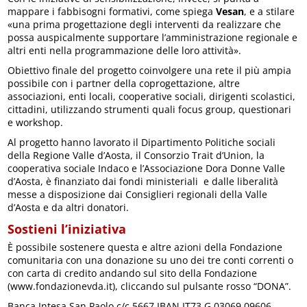
mappare i fabbisogni formativi, come spiega
Vesan
, e a stilare
«una prima progettazione degli interventi da realizzare che
possa auspicalmente supportare l’amministrazione regionale e
altri enti nella programmazione delle loro attività».
Obiettivo finale del progetto coinvolgere una rete il più ampia
possibile con i partner della coprogettazione, altre
associazioni, enti locali, cooperative sociali, dirigenti scolastici,
cittadini, utilizzando strumenti quali focus group, questionari
e workshop.
Al progetto hanno lavorato il Dipartimento Politiche sociali
della Regione Valle d’Aosta, il Consorzio Trait d’Union, la
cooperativa sociale Indaco e l’Associazione Dora Donne Valle
d’Aosta, è finanziato dai fondi ministeriali e dalle liberalità
messe a disposizione dai Consiglieri regionali della Valle
d’Aosta e da altri donatori.
Sostieni l’iniziativa
È possibile sostenere questa e altre azioni della Fondazione
comunitaria con una donazione su uno dei tre conti correnti o
con carta di credito andando sul sito della Fondazione
(www.fondazionevda.it), cliccando sul pulsante rosso “DONA”.
Banca Intesa San Paolo c/c 5667 IBAN IT73 G 03069 09606