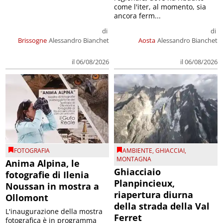
come l'iter, al momento, sia
ancora ferm...
di
di
Brissogne
Alessandro Bianchet
Aosta
Alessandro Bianchet
il 06/08/2026
il 06/08/2026
FOTOGRAFIA
AMBIENTE
,
GHIACCIAI
,
MONTAGNA
Anima Alpina, le
Ghiacciaio
fotografie di Ilenia
Planpincieux,
Noussan in mostra a
riapertura diurna
Ollomont
della strada della Val
L'inaugurazione della mostra
Ferret
fotografica è in programma