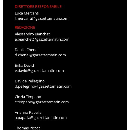
DIRETTORE RESPONSABILE
Luca Mercanti
l.mercanti@gazzettamatin.com
REDAZIONE
Alessandro Bianchet
a.bianchet@gazzettamatin.com
Danila Chenal
d.chenal@gazzettamatin.com
Erika David
e.david@gazzettamatin.com
Davide Pellegrino
d.pellegrino@gazzettamatin.com
Cinzia Timpano
c.timpano@gazzettamatin.com
Arianna Papalia
a.papalia@gazzettamatin.com
Thomas Piccot