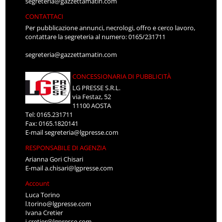
segreteria@gazzettamatin.com
CONTATTACI
Per pubblicazione annunci, necrologi, offro e cerco lavoro,
contattare la segreteria al numero: 0165/231711
segreteria@gazzettamatin.com
CONCESSIONARIA DI PUBBLICITÀ
LG PRESSE S.R.L.
via Festaz, 52
11100 AOSTA
Tel: 0165.231711
Fax: 0165.1820141
E-mail
segreteria@lgpresse.com
RESPONSABILE DI AGENZIA
Arianna Gori Chisari
E-mail
a.chisari@lgpresse.com
Account
Luca Torino
l.torino@lgpresse.com
Ivana Cretier
i.cretier@lgpresse.com