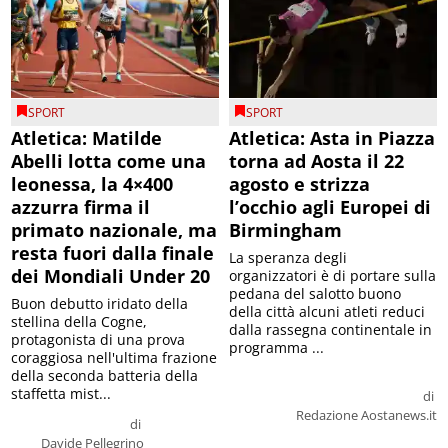
SPORT
SPORT
Atletica: Matilde
Atletica: Asta in Piazza
Abelli lotta come una
torna ad Aosta il 22
leonessa, la 4×400
agosto e strizza
azzurra firma il
l’occhio agli Europei di
primato nazionale, ma
Birmingham
resta fuori dalla finale
La speranza degli
dei Mondiali Under 20
organizzatori è di portare sulla
pedana del salotto buono
Buon debutto iridato della
della città alcuni atleti reduci
stellina della Cogne,
dalla rassegna continentale in
protagonista di una prova
programma ...
coraggiosa nell'ultima frazione
della seconda batteria della
staffetta mist...
di
Redazione Aostanews.it
di
Davide Pellegrino