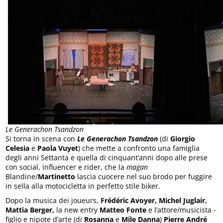
Le Generachon Tsandzon
Si torna in scena con
Le Generachon Tsandzon
(di
Giorgio
Celesia
e
Paola Vuyet
) che mette a confronto una famiglia
degli anni Settanta e quella di cinquant’anni dopo alle prese
con social, influencer e rider, che la
magan
Blandine/
Martinetto
lascia cuocere nel suo brodo per fuggire
in sella alla motocicletta in perfetto stile biker.
Dopo la musica dei joueurs,
Frédéric Avoyer, Michel Juglair,
Mattia Berger,
la new entry
Matteo Fonte
e l’attore/musicista -
figlio e nipote d’arte (di
Rosanna
e
Mile Danna
)
Pierre André