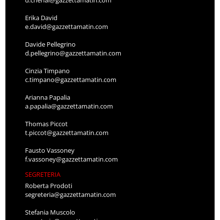
d.chenal@gazzettamatin.com
Erika David
e.david@gazzettamatin.com
Davide Pellegrino
d.pellegrino@gazzettamatin.com
Cinzia Timpano
c.timpano@gazzettamatin.com
Arianna Papalia
a.papalia@gazzettamatin.com
Thomas Piccot
t.piccot@gazzettamatin.com
Fausto Vassoney
f.vassoney@gazzettamatin.com
SEGRETERIA
Roberta Prodoti
segreteria@gazzettamatin.com
Stefania Muscolo