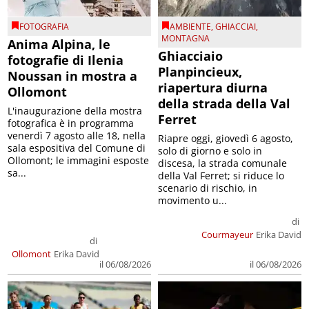
FOTOGRAFIA
AMBIENTE
,
GHIACCIAI
,
MONTAGNA
Anima Alpina, le
Ghiacciaio
fotografie di Ilenia
Planpincieux,
Noussan in mostra a
riapertura diurna
Ollomont
della strada della Val
L'inaugurazione della mostra
Ferret
fotografica è in programma
venerdì 7 agosto alle 18, nella
Riapre oggi, giovedì 6 agosto,
sala espositiva del Comune di
solo di giorno e solo in
Ollomont; le immagini esposte
discesa, la strada comunale
sa...
della Val Ferret; si riduce lo
scenario di rischio, in
movimento u...
di
Courmayeur
Erika David
di
Ollomont
Erika David
il 06/08/2026
il 06/08/2026