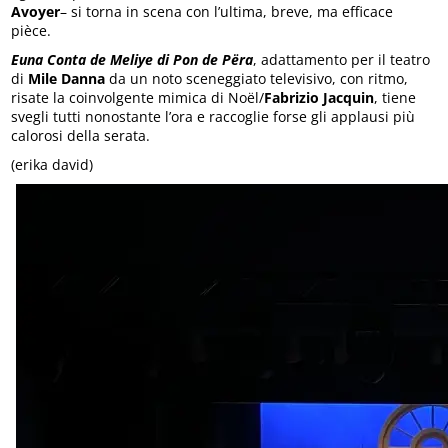
Avoyer
– si torna in scena con l’ultima, breve, ma efficace
pièce.
Euna Conta de Meliye di Pon de Përa
, adattamento per il teatro
di
Mile Danna
da un noto sceneggiato televisivo, con ritmo,
risate la coinvolgente mimica di Noël/
Fabrizio Jacquin
, tiene
svegli tutti nonostante l’ora e raccoglie forse gli applausi più
calorosi della serata.
(erika david)