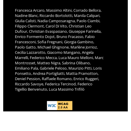
Francesca Arcaro, Massimo Altini, Corrado Bellora,
Nadine Blanc, Riccardo Bortolotti, Manila Calipari,
Giulia Calisti, Nadia Camposaragna, Paolo Ciambi,
Filippo Clermont, Carol Di Vito, Christian Leo
Dufour, Christian Evaspasiano, Giuseppe Farinella,
Enrico Formento Dojot, Bruno Fracasso, Fabio
Francesconi, Sofia Fregnani, Giorgia Gambino,
Paolo Gatto, Michael Ghignone, Marlène Jorrioz,
Cecilia Lazzarotto, Giacomo Mangano, Angela
Marrelli, Federico Mecca, Luca Mauro Melloni, Marc
Montrosset, Matteo Nigra, Sabrina Olibano,
Emiliano Pala, Gabriele Peloso, Maurizio Pitti, Loris
Ponsetto, Andrea Portigliatti, Mattia Pramotton,
Deniel Pession, Raffaele Romano, Enrico Ruggeri,
Riccardo Savoye, Federica Tercinod, Federico
Tigellio Benvenuto, Luca Massimo Trifilò