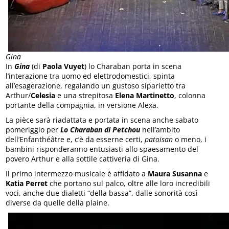
Gina
In
Gina
(di
Paola Vuyet
) lo Charaban porta in scena
l’interazione tra uomo ed elettrodomestici, spinta
all’esagerazione, regalando un gustoso siparietto tra
Arthur/
Celesia
e una strepitosa
Elena Martinetto
, colonna
portante della compagnia, in versione Alexa.
La pièce sarà riadattata e portata in scena anche sabato
pomeriggio per
Lo Charaban di Petchou
nell’ambito
dell’Enfanthéâtre e, c’è da esserne certi,
patoisan
o meno, i
bambini risponderanno entusiasti allo spaesamento del
povero Arthur e alla sottile cattiveria di Gina.
Il primo intermezzo musicale è affidato a
Maura Susanna
e
Katia Perret
che portano sul palco, oltre alle loro incredibili
voci, anche due dialetti “della bassa”, dalle sonorità così
diverse da quelle della plaine.