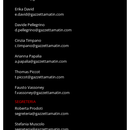
Erika David
e.david@gazzettamatin.com
Davide Pellegrino
d.pellegrino@gazzettamatin.com
Cinzia Timpano
c.timpano@gazzettamatin.com
Arianna Papalia
a.papalia@gazzettamatin.com
Thomas Piccot
t.piccot@gazzettamatin.com
Fausto Vassoney
f.vassoney@gazzettamatin.com
SEGRETERIA
Roberta Prodoti
segreteria@gazzettamatin.com
Stefania Muscolo
segreteria@gazzettamatin.com