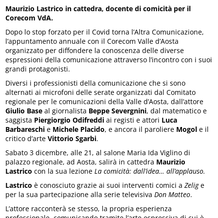
Maurizio Lastrico in cattedra, docente di comicità per il
Corecom VdA.
Dopo lo stop forzato per il Covid torna l’Altra Comunicazione,
l’appuntamento annuale con il Corecom Valle d’Aosta
organizzato per diffondere la conoscenza delle diverse
espressioni della comunicazione attraverso l’incontro con i suoi
grandi protagonisti.
Diversi i professionisti della comunicazione che si sono
alternati ai microfoni delle serate organizzati dal Comitato
regionale per le comunicazioni della Valle d’Aosta, dall’attore
Giulio Base
al giornalista
Beppe Severgnini
, dal matematico e
saggista
Piergiorgio Odifreddi
ai registi e attori
Luca
Barbareschi
e
Michele Placido
, e ancora il paroliere
Mogol
e il
critico d’arte
Vittorio Sgarbi
.
Sabato 3 dicembre, alle 21, al salone Maria Ida Viglino di
palazzo regionale, ad Aosta, salirà in cattedra
Maurizio
Lastrico
con la sua lezione
La comicità: dall’idea… all’applauso.
Lastrico
è conosciuto grazie ai suoi interventi comici a
Zelig
e
per la sua partecipazione alla serie televisiva
Don Matteo
.
L’attore racconterà se stesso, la propria esperienza
professionale, comunicando tramite l’arte espressiva di cui è