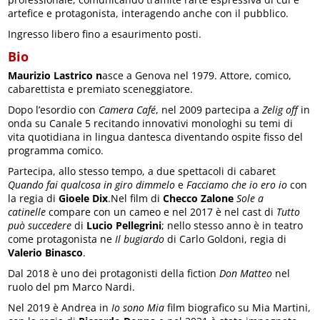
artefice e protagonista, interagendo anche con il pubblico.
Ingresso libero fino a esaurimento posti.
Bio
Maurizio Lastrico n
asce a Genova nel 1979.
Attore, comico,
cabarettista e premiato sceneggiatore.
Dopo l’esordio con
Camera Café
, nel 2009 partecipa a
Zelig off
in
onda su Canale 5 recitando innovativi monologhi su temi di
vita quotidiana in lingua dantesca diventando ospite fisso del
programma comico.
Partecipa, allo stesso tempo, a due spettacoli di cabaret
Quando fai qualcosa in giro dimmelo
e
Facciamo che io ero io
con
la regia di
Gioele Dix
.Nel film di
Checco Zalone
Sole a
catinelle
compare con un cameo e nel 2017 è nel cast di
Tutto
può succedere
di
Lucio Pellegrini
; nello stesso anno è in teatro
come protagonista ne
Il bugiardo
di Carlo Goldoni, regia di
Valerio Binasco
.
Dal 2018 è uno dei protagonisti della fiction
Don Matteo
nel
ruolo del pm Marco Nardi.
Nel 2019 è Andrea in
Io sono Mia
film biografico su Mia Martini,