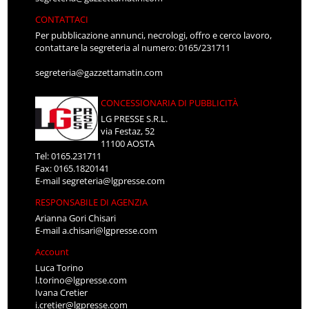
CONTATTACI
Per pubblicazione annunci, necrologi, offro e cerco lavoro,
contattare la segreteria al numero: 0165/231711
segreteria@gazzettamatin.com
CONCESSIONARIA DI PUBBLICITÀ
LG PRESSE S.R.L.
via Festaz, 52
11100 AOSTA
Tel: 0165.231711
Fax: 0165.1820141
E-mail
segreteria@lgpresse.com
RESPONSABILE DI AGENZIA
Arianna Gori Chisari
E-mail
a.chisari@lgpresse.com
Account
Luca Torino
l.torino@lgpresse.com
Ivana Cretier
i.cretier@lgpresse.com