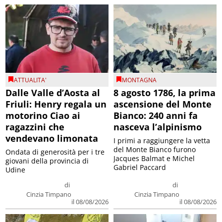
ATTUALITA'
MONTAGNA
Dalle Valle d’Aosta al
8 agosto 1786, la prima
Friuli: Henry regala un
ascensione del Monte
motorino Ciao ai
Bianco: 240 anni fa
ragazzini che
nasceva l’alpinismo
vendevano limonata
I primi a raggiungere la vetta
del Monte Bianco furono
Ondata di generosità per i tre
Jacques Balmat e Michel
giovani della provincia di
Gabriel Paccard
Udine
di
di
Cinzia Timpano
Cinzia Timpano
il 08/08/2026
il 08/08/2026