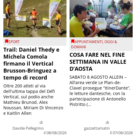
SPORT
APPUNTAMENTI
,
OGGI &
DOMANI
Trail: Daniel Thedy e
COSA FARE NEL FINE
Michela Comola
SETTIMANA IN VALLE
firmano il Vertical
D’AOSTA
Brusson-Bringuez a
tempo di record
SABATO 8 AGOSTO ALLEIN –
All’area verde Le Plan-de-
Oltre 200 atleti al via
Clavel prosegue “ItinerDante”,
dell'ultima tappa del Défì
le letture dantesche, con la
Vertical, sul podio anche
partecipazione di Antonello
Mathieu Brunod, Alex
Pistritto (...
Noussan, Miriam Di Vincenzo
e Kaitlin Allen
di
di
Davide Pellegrino
gazzettamatin
il 08/08/2026
il 07/08/2026