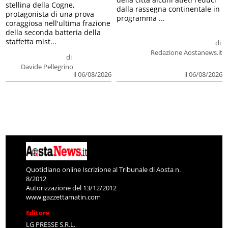
stellina della Cogne,
dalla rassegna continentale in
protagonista di una prova
programma ...
coraggiosa nell'ultima frazione
della seconda batteria della
staffetta mist...
di
Redazione Aostanews.it
di
Davide Pellegrino
il 06/08/2026
il 06/08/2026
Quotidiano online Iscrizione al Tribunale di Aosta n.
8/2012
Autorizzazione del 13/12/2012
www.gazzettamatin.com
Editore
LG PRESSE S.R.L.