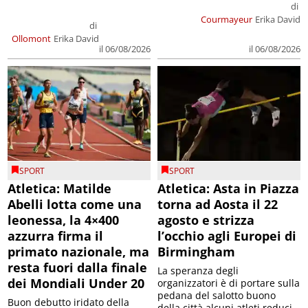
di
Courmayeur
Erika David
di
Ollomont
Erika David
il 06/08/2026
il 06/08/2026
SPORT
SPORT
Atletica: Matilde
Atletica: Asta in Piazza
Abelli lotta come una
torna ad Aosta il 22
leonessa, la 4×400
agosto e strizza
azzurra firma il
l’occhio agli Europei di
primato nazionale, ma
Birmingham
resta fuori dalla finale
La speranza degli
dei Mondiali Under 20
organizzatori è di portare sulla
pedana del salotto buono
Buon debutto iridato della
della città alcuni atleti reduci