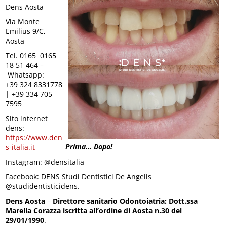
Dens Aosta
Via Monte
Emilius 9/C,
Aosta
Tel. 0165 0165
18 51 464 –
Whatsapp:
+39 324 8331778
| +39 334 705
7595
Sito internet
dens:
https://www.den
Prima… Dopo!
s-italia.it
Instagram: @densitalia
Facebook: DENS Studi Dentistici De Angelis
@studidentisticidens.
Dens Aosta
–
Direttore sanitario Odontoiatria: Dott.ssa
Marella Corazza iscritta all’ordine di Aosta n.30 del
29/01/1990
.