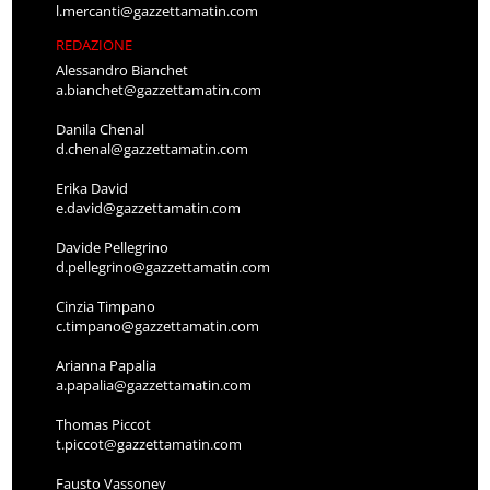
l.mercanti@gazzettamatin.com
REDAZIONE
Alessandro Bianchet
a.bianchet@gazzettamatin.com
Danila Chenal
d.chenal@gazzettamatin.com
Erika David
e.david@gazzettamatin.com
Davide Pellegrino
d.pellegrino@gazzettamatin.com
Cinzia Timpano
c.timpano@gazzettamatin.com
Arianna Papalia
a.papalia@gazzettamatin.com
Thomas Piccot
t.piccot@gazzettamatin.com
Fausto Vassoney