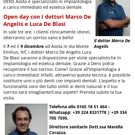
DENS Aosta è specializzato in implantologia
a carico immediato ed estetica dentale.
Open day con i dottori Marco De
Angelis e Luca De Blasi
In sole tre ore, i clienti clinicamente idonei,
otterranno un sorriso sano e bello!
Il dottor Marco De
Angelis
Il
7
ed il
9 dicembre
ad Aosta in Via Monte
Emilius, 9/C i dottori Marco De Angelis Luca
De Blasi saranno a disposizione per visite specialistiche in
implantologia ed estetica dentale. Grazie a Dens potrai
recuperare il tuo sorriso. Come? Grazie all’implantologia a
carico immediato! Infatti, attraverso questa tecnica, è possibile
sostituire uno o più denti con impianti dentali. L’aspetto e la
funzionalità sono del tutto simili ai denti naturali e il tuo
sorriso sarà smagliante!Cosa aspetti? Prenota subito la tua
visita.
Telefona allo 0165 18 51 464 –
Whatsapp: +39 324 8331778 | +39 334
705 7595.
Direttore sanitario Dott.ssa Marella
Corazza.