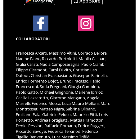
COLLABORATORI
Francesca Arcaro, Massimo Altini, Corrado Bellora,
Nadine Blanc, Riccardo Bortolotti, Manila Calipari,
Giulia Calisti, Nadia Camposaragna, Paolo Ciambi,
Filippo Clermont, Carol Di Vito, Christian Leo
Dufour, Christian Evaspasiano, Giuseppe Farinella,
Enrico Formento Dojot, Bruno Fracasso, Fabio
Francesconi, Sofia Fregnani, Giorgia Gambino,
Paolo Gatto, Michael Ghignone, Marlène Jorrioz,
Cecilia Lazzarotto, Giacomo Mangano, Angela
Marrelli, Federico Mecca, Luca Mauro Melloni, Marc
Montrosset, Matteo Nigra, Sabrina Olibano,
Emiliano Pala, Gabriele Peloso, Maurizio Pitti, Loris
Ponsetto, Andrea Portigliatti, Mattia Pramotton,
Deniel Pession, Raffaele Romano, Enrico Ruggeri,
Riccardo Savoye, Federica Tercinod, Federico
Tigellio Benvenuto, Luca Massimo Trifilò