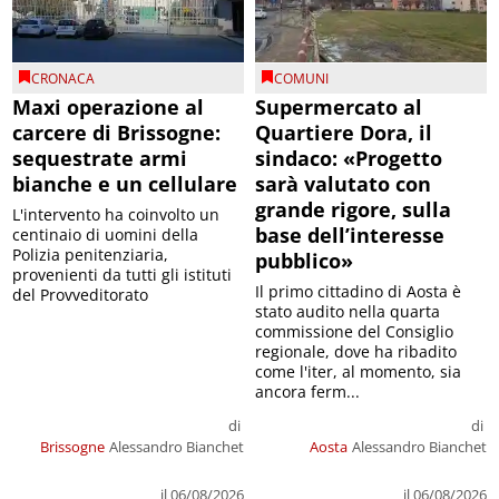
CRONACA
COMUNI
Maxi operazione al
Supermercato al
carcere di Brissogne:
Quartiere Dora, il
sequestrate armi
sindaco: «Progetto
bianche e un cellulare
sarà valutato con
grande rigore, sulla
L'intervento ha coinvolto un
base dell’interesse
centinaio di uomini della
Polizia penitenziaria,
pubblico»
provenienti da tutti gli istituti
Il primo cittadino di Aosta è
del Provveditorato
stato audito nella quarta
commissione del Consiglio
regionale, dove ha ribadito
come l'iter, al momento, sia
ancora ferm...
di
di
Brissogne
Alessandro Bianchet
Aosta
Alessandro Bianchet
il 06/08/2026
il 06/08/2026