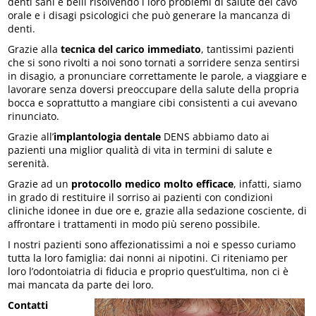
denti sani e belli risolvendo i loro problemi di salute del cavo
orale e i disagi psicologici che può generare la mancanza di
denti.
Grazie alla
tecnica del carico immediato
, tantissimi pazienti
che si sono rivolti a noi sono tornati a sorridere senza sentirsi
in disagio, a pronunciare correttamente le parole, a viaggiare e
lavorare senza doversi preoccupare della salute della propria
bocca e soprattutto a mangiare cibi consistenti a cui avevano
rinunciato.
Grazie all’
implantologia dentale
DENS abbiamo dato ai
pazienti una miglior qualità di vita in termini di salute e
serenità.
Grazie ad un
protocollo medico molto efficace
, infatti, siamo
in grado di restituire il sorriso ai pazienti con condizioni
cliniche idonee in due ore e, grazie alla sedazione cosciente, di
affrontare i trattamenti in modo più sereno possibile.
I nostri pazienti sono affezionatissimi a noi e spesso curiamo
tutta la loro famiglia: dai nonni ai nipotini. Ci riteniamo per
loro l’odontoiatria di fiducia e proprio quest’ultima, non ci è
mai mancata da parte dei loro.
Contatti