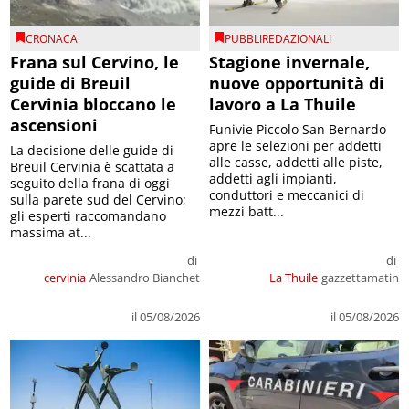
CRONACA
PUBBLIREDAZIONALI
Frana sul Cervino, le
Stagione invernale,
guide di Breuil
nuove opportunità di
Cervinia bloccano le
lavoro a La Thuile
ascensioni
Funivie Piccolo San Bernardo
apre le selezioni per addetti
La decisione delle guide di
alle casse, addetti alle piste,
Breuil Cervinia è scattata a
addetti agli impianti,
seguito della frana di oggi
conduttori e meccanici di
sulla parete sud del Cervino;
mezzi batt...
gli esperti raccomandano
massima at...
di
di
cervinia
Alessandro Bianchet
La Thuile
gazzettamatin
il 05/08/2026
il 05/08/2026