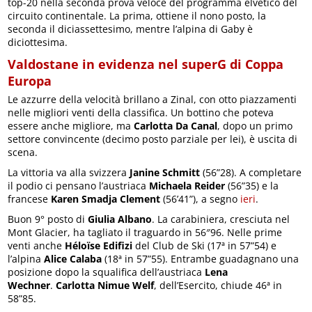
top-20 nella seconda prova veloce del programma elvetico del
circuito continentale. La prima, ottiene il nono posto, la
seconda il diciassettesimo, mentre l’alpina di Gaby è
diciottesima.
Valdostane in evidenza nel superG di Coppa
Europa
Le azzurre della velocità brillano a Zinal, con otto piazzamenti
nelle migliori venti della classifica. Un bottino che poteva
essere anche migliore, ma
Carlotta Da Canal
, dopo un primo
settore convincente (decimo posto parziale per lei), è uscita di
scena.
La vittoria va alla svizzera
Janine Schmitt
(56”28). A completare
il podio ci pensano l’austriaca
Michaela Reider
(56”35) e la
francese
Karen Smadja Clement
(56’41”), a segno
ieri
.
Buon 9° posto di
Giulia Albano
. La carabiniera, cresciuta nel
Mont Glacier, ha tagliato il traguardo in 56″96. Nelle prime
venti anche
Héloïse Edifizi
del Club de Ski (17ª in 57”54) e
l’alpina
Alice Calaba
(18ª in 57”55). Entrambe guadagnano una
posizione dopo la squalifica dell’austriaca
Lena
Wechner
.
Carlotta Nimue Welf
, dell’Esercito, chiude 46ª in
58”85.