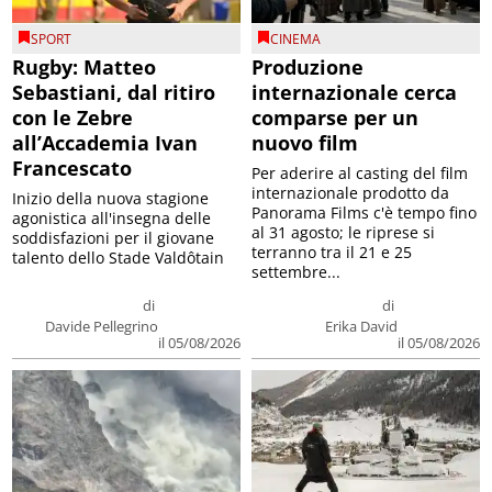
SPORT
CINEMA
Rugby: Matteo
Produzione
Sebastiani, dal ritiro
internazionale cerca
con le Zebre
comparse per un
all’Accademia Ivan
nuovo film
Francescato
Per aderire al casting del film
internazionale prodotto da
Inizio della nuova stagione
Panorama Films c'è tempo fino
agonistica all'insegna delle
al 31 agosto; le riprese si
soddisfazioni per il giovane
terranno tra il 21 e 25
talento dello Stade Valdôtain
settembre...
di
di
Davide Pellegrino
Erika David
il 05/08/2026
il 05/08/2026