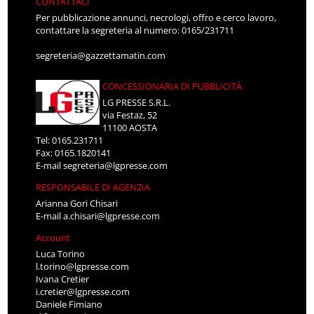
CONTATTACI
Per pubblicazione annunci, necrologi, offro e cerco lavoro,
contattare la segreteria al numero: 0165/231711
segreteria@gazzettamatin.com
CONCESSIONARIA DI PUBBLICITÀ
LG PRESSE S.R.L.
via Festaz, 52
11100 AOSTA
Tel: 0165.231711
Fax: 0165.1820141
E-mail
segreteria@lgpresse.com
RESPONSABILE DI AGENZIA
Arianna Gori Chisari
E-mail
a.chisari@lgpresse.com
Account
Luca Torino
l.torino@lgpresse.com
Ivana Cretier
i.cretier@lgpresse.com
Daniele Fimiano