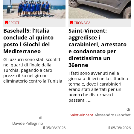
SPORT
CRONACA
Baseball5: l’Italia
Saint-Vincent:
conclude al quinto
aggredisce i
posto i Giochi del
carabinieri, arrestato
Mediterraneo
e condannato per
direttissima un
Gli azzurri sono stati sconfitti
36enne
nei quarti di finale dalla
Turchia, pagando a caro
I fatti sono avvenuti nella
prezzo il ko nel girone
giornata di ieri nella cittadina
eliminatorio contro la Tunisia
termale, dove i carabinieri
erano stati allertati per un
uomo che disturbava i
passanti. ...
di
Saint-Vincent
Alessandro Bianchet
di
Davide Pellegrino
il 05/08/2026
il 05/08/2026