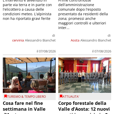
L'intervento è avvenuto in
Prime contromosse
parte via terra e in parte con
dell'amministrazione
l'elicottero a causa delle
comunale dopo l'esposto
condizioni meteo. L'alpinista
presentato da residenti della
non ha riportato gravi ferite
zona; promessi anche
maggiori controlli e ulteriori
inter...
di
di
cervinia
Alessandro Bianchet
Aosta
Alessandro Bianchet
il 07/08/2026
il 07/08/2026
TURISMO & TEMPO LIBERO
ATTUALITA'
Cosa fare nel fine
Corpo forestale della
settimana in Valle
Valle d’Aosta: 12 nuovi