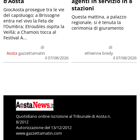
d’Aosta
agenti in servizio in 8
stazioni
GiocAosta prosegue tra le vie
del capoluogo; a Brissogne
Questa mattina, a palazzo
entra nel vivo la Feta de
regionale, si è tenuta la
l’Oumbra; Etroubles ospita la
cerimonia di giuramento
Veillà; a Chamois tocca al
Festival A...
di
di
Aosta
gazzettamatin
ethienne bredy
il 07/08/2026
il 07/08/2026
Quotidiano online Iscrizione al Tribunale di Aosta n.
8/2012
Autorizzazione del 13/12/2012
www.gazzettamatin.com