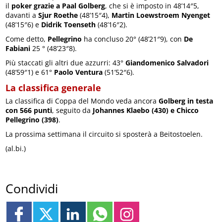
il
poker grazie a Paal Golberg
, che si è imposto in 48’14″5,
davanti a
Sjur Roethe
(48’15″4),
Martin Loewstroem Nyenget
(48’15″6) e
Didrik Toenseth
(48’16″2).
Come detto,
Pellegrino
ha concluso 20° (48’21″9), con
De
Fabiani
25 ° (48’23″8).
Più staccati gli altri due azzurri: 43°
Giandomenico Salvadori
(48’59″1) e 61°
Paolo Ventura
(51’52″6).
La classifica generale
La classifica di Coppa del Mondo veda ancora
Golberg in testa
con 566 punti
, seguito da
Johannes Klaebo (430) e Chicco
Pellegrino (398)
.
La prossima settimana il circuito si sposterà a Beitostoelen.
(al.bi.)
Condividi