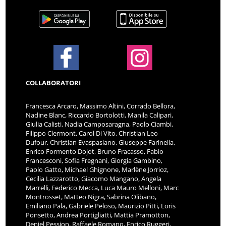
COLLABORATORI
Francesca Arcaro, Massimo Altini, Corrado Bellora,
Nadine Blanc, Riccardo Bortolotti, Manila Calipari,
Giulia Calisti, Nadia Camposaragna, Paolo Ciambi,
Filippo Clermont, Carol Di Vito, Christian Leo
Dufour, Christian Evaspasiano, Giuseppe Farinella,
Enrico Formento Dojot, Bruno Fracasso, Fabio
Francesconi, Sofia Fregnani, Giorgia Gambino,
Paolo Gatto, Michael Ghignone, Marlène Jorrioz,
Cecilia Lazzarotto, Giacomo Mangano, Angela
Marrelli, Federico Mecca, Luca Mauro Melloni, Marc
Montrosset, Matteo Nigra, Sabrina Olibano,
Emiliano Pala, Gabriele Peloso, Maurizio Pitti, Loris
Ponsetto, Andrea Portigliatti, Mattia Pramotton,
Deniel Pession, Raffaele Romano, Enrico Ruggeri,