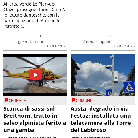
All’area verde Le Plan-de-
Clavel prosegue “ItinerDante”,
le letture dantesche, con la
partecipazione di Antonello
Pistritto (...
di
di
gazzettamatin
Cinzia Timpano
il 07/08/2026
il 07/08/2026
CRONACA
COMUNI
Scarica di sassi sul
Aosta, degrado in via
Breithorn, tratto in
Festaz: installata una
salvo alpinista ferito a
telecamera alla Torre
una gamba
del Lebbroso