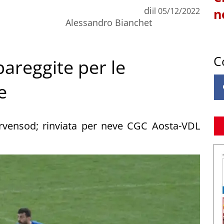
di
il
05/12/2022
n
Alessandro Bianchet
C
pareggite per le
e
arvensod; rinviata per neve CGC Aosta-VDL