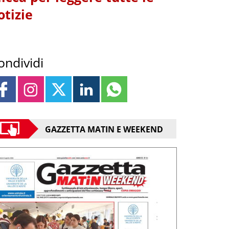
otizie
ondividi
GAZZETTA MATIN E WEEKEND