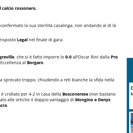
 calcio rossonero.
confermato la sua sterilità casalinga, non andando al di là
 risposto
Legal
nel finale di gara.
greville
, che si è fatto imporre lo
0-0
all’Oscar Rini dalla
Pro
i Eccellenza al
Borgaro
.
a sprecato troppo, chiudendo a reti bianche la sfida nella
C
i
è crollato per 4-2 in casa della
Bosconerese
(non bastano
ato alle ortiche il doppio vantaggio di
Mongino e Denys
acra
.