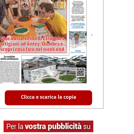
Clicca e scarica la copia