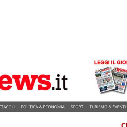
TTACOLI
POLITICA & ECONOMIA
SPORT
TURISMO & EVENTI
C