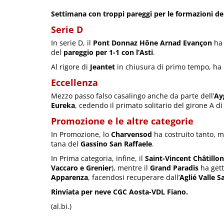
Settimana con troppi pareggi per le formazioni del
Serie D
In serie D, il
Pont Donnaz Hône Arnad Evançon
ha 
del
pareggio per 1-1 con l’Asti
.
Al rigore di
Jeantet
in chiusura di primo tempo, ha
Eccellenza
Mezzo passo falso casalingo anche da parte dell’
Ay
Eureka
, cedendo il primato solitario del girone A d
Promozione e le altre categorie
In Promozione, lo
Charvensod
ha costruito tanto, m
tana del
Gassino San Raffaele
.
In Prima categoria, infine, il
Saint-Vincent Châtillon
Vaccaro e Grenier
), mentre il
Grand Paradis
ha gett
Apparenza
, facendosi recuperare dall’
Aglié Valle S
Rinviata per neve CGC Aosta-VDL Fiano.
(al.bi.)