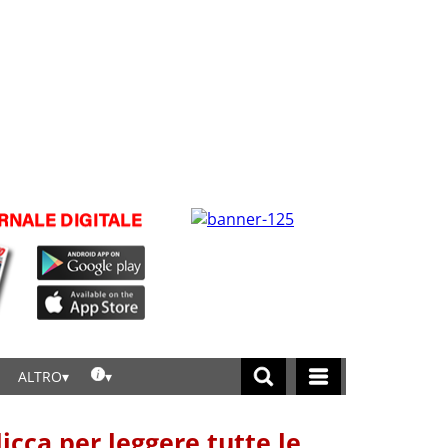
ALTRO
licca per leggere tutte le