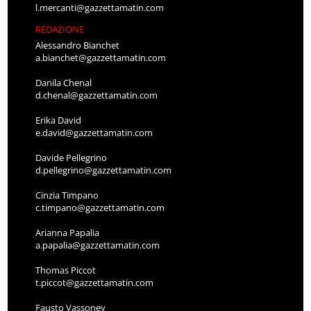
l.mercanti@gazzettamatin.com
REDAZIONE
Alessandro Bianchet
a.bianchet@gazzettamatin.com
Danila Chenal
d.chenal@gazzettamatin.com
Erika David
e.david@gazzettamatin.com
Davide Pellegrino
d.pellegrino@gazzettamatin.com
Cinzia Timpano
c.timpano@gazzettamatin.com
Arianna Papalia
a.papalia@gazzettamatin.com
Thomas Piccot
t.piccot@gazzettamatin.com
Fausto Vassoney