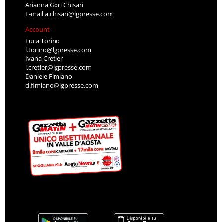
Arianna Gori Chisari
E-mail
a.chisari@lgpresse.com
Account
Luca Torino
l.torino@lgpresse.com
Ivana Cretier
i.cretier@lgpresse.com
Daniele Fimiano
d.fimiano@lgpresse.com