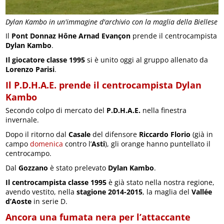
Dylan Kambo in un'immagine d'archivio con la maglia della Biellese
Il
Pont Donnaz Hône Arnad Evançon
prende il centrocampista
Dylan Kambo
.
Il giocatore classe 1995
si è unito oggi al gruppo allenato da
Lorenzo Parisi
.
Il P.D.H.A.E. prende il centrocampista Dylan
Kambo
Secondo colpo di mercato del
P.D.H.A.E.
nella finestra
invernale.
Dopo il ritorno dal
Casale
del difensore
Riccardo Florio
(già in
campo
domenica
contro l’
Asti
), gli orange hanno puntellato il
centrocampo.
Dal
Gozzano
è stato prelevato
Dylan Kambo
.
Il centrocampista classe 1995
è già stato nella nostra regione,
avendo vestito, nella
stagione 2014-2015
, la maglia del
Vallée
d’Aoste
in serie D.
Ancora una fumata nera per l’attaccante