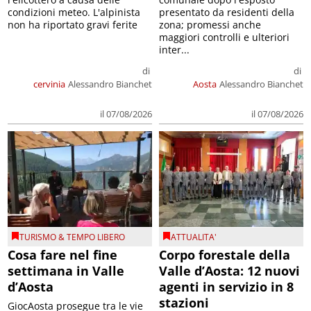
condizioni meteo. L'alpinista
presentato da residenti della
non ha riportato gravi ferite
zona; promessi anche
maggiori controlli e ulteriori
inter...
di
di
cervinia
Alessandro Bianchet
Aosta
Alessandro Bianchet
il 07/08/2026
il 07/08/2026
TURISMO & TEMPO LIBERO
ATTUALITA'
Cosa fare nel fine
Corpo forestale della
settimana in Valle
Valle d’Aosta: 12 nuovi
d’Aosta
agenti in servizio in 8
stazioni
GiocAosta prosegue tra le vie