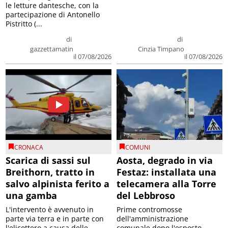
le letture dantesche, con la
partecipazione di Antonello
Pistritto (...
di
di
gazzettamatin
Cinzia Timpano
il 07/08/2026
il 07/08/2026
CRONACA
COMUNI
Scarica di sassi sul
Aosta, degrado in via
Breithorn, tratto in
Festaz: installata una
salvo alpinista ferito a
telecamera alla Torre
una gamba
del Lebbroso
L'intervento è avvenuto in
Prime contromosse
parte via terra e in parte con
dell'amministrazione
l'elicottero a causa delle
comunale dopo l'esposto