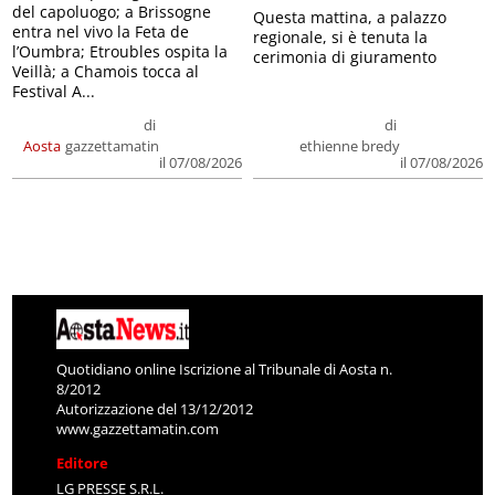
del capoluogo; a Brissogne
Questa mattina, a palazzo
entra nel vivo la Feta de
regionale, si è tenuta la
l’Oumbra; Etroubles ospita la
cerimonia di giuramento
Veillà; a Chamois tocca al
Festival A...
di
di
Aosta
gazzettamatin
ethienne bredy
il 07/08/2026
il 07/08/2026
Quotidiano online Iscrizione al Tribunale di Aosta n.
8/2012
Autorizzazione del 13/12/2012
www.gazzettamatin.com
Editore
LG PRESSE S.R.L.