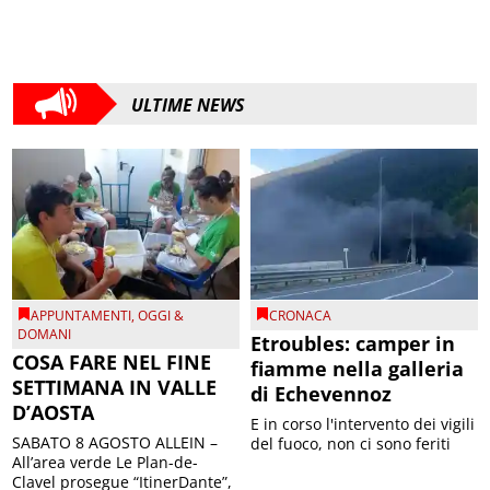
ULTIME NEWS
APPUNTAMENTI
,
OGGI &
CRONACA
DOMANI
Etroubles: camper in
COSA FARE NEL FINE
fiamme nella galleria
SETTIMANA IN VALLE
di Echevennoz
D’AOSTA
E in corso l'intervento dei vigili
SABATO 8 AGOSTO ALLEIN –
del fuoco, non ci sono feriti
All’area verde Le Plan-de-
Clavel prosegue “ItinerDante”,