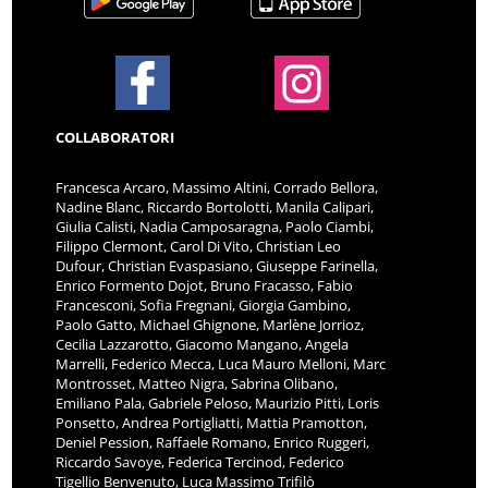
COLLABORATORI
Francesca Arcaro, Massimo Altini, Corrado Bellora,
Nadine Blanc, Riccardo Bortolotti, Manila Calipari,
Giulia Calisti, Nadia Camposaragna, Paolo Ciambi,
Filippo Clermont, Carol Di Vito, Christian Leo
Dufour, Christian Evaspasiano, Giuseppe Farinella,
Enrico Formento Dojot, Bruno Fracasso, Fabio
Francesconi, Sofia Fregnani, Giorgia Gambino,
Paolo Gatto, Michael Ghignone, Marlène Jorrioz,
Cecilia Lazzarotto, Giacomo Mangano, Angela
Marrelli, Federico Mecca, Luca Mauro Melloni, Marc
Montrosset, Matteo Nigra, Sabrina Olibano,
Emiliano Pala, Gabriele Peloso, Maurizio Pitti, Loris
Ponsetto, Andrea Portigliatti, Mattia Pramotton,
Deniel Pession, Raffaele Romano, Enrico Ruggeri,
Riccardo Savoye, Federica Tercinod, Federico
Tigellio Benvenuto, Luca Massimo Trifilò