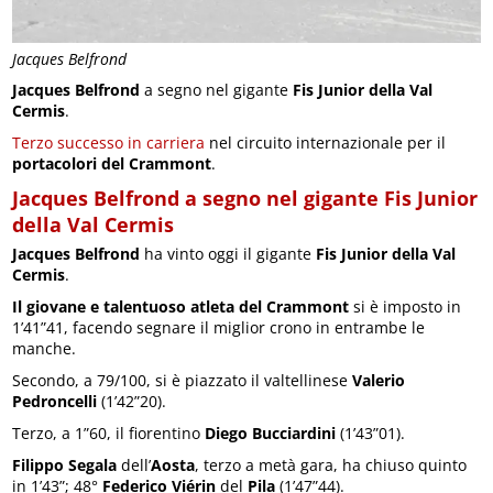
Jacques Belfrond
Jacques Belfrond
a segno nel gigante
Fis Junior della Val
Cermis
.
Terzo successo in carriera
nel circuito internazionale per il
portacolori del Crammont
.
Jacques Belfrond a segno nel gigante Fis Junior
della Val Cermis
Jacques Belfrond
ha vinto oggi il gigante
Fis Junior della Val
Cermis
.
Il giovane e talentuoso atleta del Crammont
si è imposto in
1’41”41, facendo segnare il miglior crono in entrambe le
manche.
Secondo, a 79/100, si è piazzato il valtellinese
Valerio
Pedroncelli
(1’42”20).
Terzo, a 1”60, il fiorentino
Diego Bucciardini
(1’43”01).
Filippo Segala
dell’
Aosta
, terzo a metà gara, ha chiuso quinto
in 1’43”; 48°
Federico Viérin
del
Pila
(1’47”44).