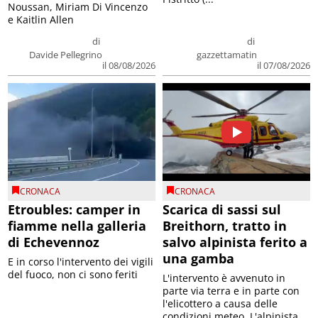
Noussan, Miriam Di Vincenzo
e Kaitlin Allen
di
di
Davide Pellegrino
gazzettamatin
il 08/08/2026
il 07/08/2026
CRONACA
CRONACA
Etroubles: camper in
Scarica di sassi sul
fiamme nella galleria
Breithorn, tratto in
di Echevennoz
salvo alpinista ferito a
una gamba
E in corso l'intervento dei vigili
del fuoco, non ci sono feriti
L'intervento è avvenuto in
parte via terra e in parte con
l'elicottero a causa delle
condizioni meteo. L'alpinista