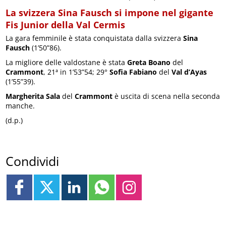
La svizzera Sina Fausch si impone nel gigante
Fis Junior della Val Cermis
La gara femminile è stata conquistata dalla svizzera
Sina
Fausch
(1’50”86).
La migliore delle valdostane è stata
Greta Boano
del
Crammont
, 21ª in 1’53”54; 29°
Sofia Fabiano
del
Val d’Ayas
(1’55”39).
Margherita Sala
del
Crammont
è uscita di scena nella seconda
manche.
(d.p.)
Condividi