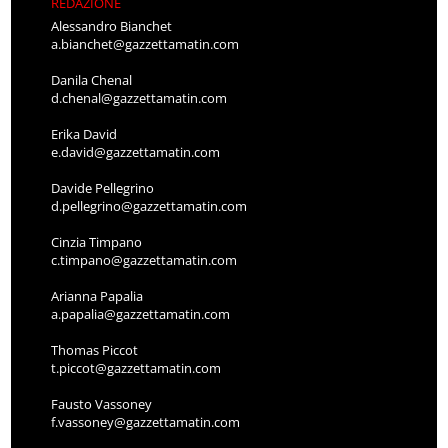
REDAZIONE
Alessandro Bianchet
a.bianchet@gazzettamatin.com
Danila Chenal
d.chenal@gazzettamatin.com
Erika David
e.david@gazzettamatin.com
Davide Pellegrino
d.pellegrino@gazzettamatin.com
Cinzia Timpano
c.timpano@gazzettamatin.com
Arianna Papalia
a.papalia@gazzettamatin.com
Thomas Piccot
t.piccot@gazzettamatin.com
Fausto Vassoney
f.vassoney@gazzettamatin.com