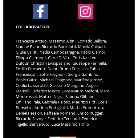
COLLABORATORI
Francesca Arcaro, Massimo Altini, Corrado Bellora,
Nadine Blanc, Riccardo Bortolotti, Manila Calipari,
Giulia Calisti, Nadia Camposaragna, Paolo Ciambi,
Filippo Clermont, Carol Di Vito, Christian Leo
Dufour, Christian Evaspasiano, Giuseppe Farinella,
Enrico Formento Dojot, Bruno Fracasso, Fabio
Francesconi, Sofia Fregnani, Giorgia Gambino,
Paolo Gatto, Michael Ghignone, Marlène Jorrioz,
Cecilia Lazzarotto, Giacomo Mangano, Angela
Marrelli, Federico Mecca, Luca Mauro Melloni, Marc
Montrosset, Matteo Nigra, Sabrina Olibano,
Emiliano Pala, Gabriele Peloso, Maurizio Pitti, Loris
Ponsetto, Andrea Portigliatti, Mattia Pramotton,
Deniel Pession, Raffaele Romano, Enrico Ruggeri,
Riccardo Savoye, Federica Tercinod, Federico
Tigellio Benvenuto, Luca Massimo Trifilò