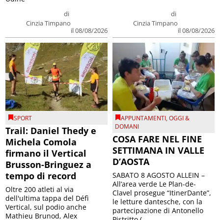
di
di
Cinzia Timpano
Cinzia Timpano
il 08/08/2026
il 08/08/2026
SPORT
APPUNTAMENTI
,
OGGI &
DOMANI
Trail: Daniel Thedy e
COSA FARE NEL FINE
Michela Comola
SETTIMANA IN VALLE
firmano il Vertical
D’AOSTA
Brusson-Bringuez a
tempo di record
SABATO 8 AGOSTO ALLEIN –
All’area verde Le Plan-de-
Oltre 200 atleti al via
Clavel prosegue “ItinerDante”,
dell'ultima tappa del Défì
le letture dantesche, con la
Vertical, sul podio anche
partecipazione di Antonello
Mathieu Brunod, Alex
Pistritto (...