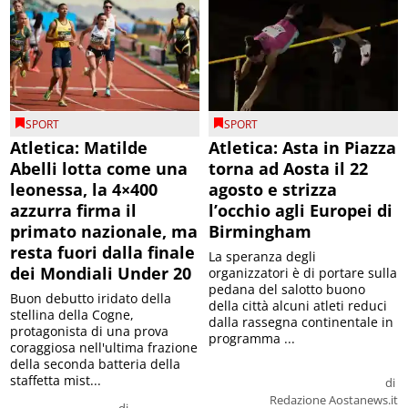
SPORT
SPORT
Atletica: Matilde
Atletica: Asta in Piazza
Abelli lotta come una
torna ad Aosta il 22
leonessa, la 4×400
agosto e strizza
azzurra firma il
l’occhio agli Europei di
primato nazionale, ma
Birmingham
resta fuori dalla finale
La speranza degli
dei Mondiali Under 20
organizzatori è di portare sulla
pedana del salotto buono
Buon debutto iridato della
della città alcuni atleti reduci
stellina della Cogne,
dalla rassegna continentale in
protagonista di una prova
programma ...
coraggiosa nell'ultima frazione
della seconda batteria della
staffetta mist...
di
Redazione Aostanews.it