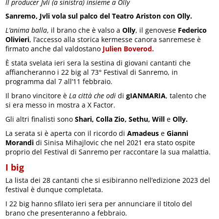
Il producer Jvli (a sinistra) insieme a Olly
Sanremo, Jvli vola sul palco del Teatro Ariston con Olly.
L’anima balla
, il brano che è valso a
Olly
, il genovese
Federico
Olivieri
, l’accesso alla storica kermesse canora sanremese è
firmato anche dal valdostano
Julien Boverod.
È stata svelata ieri sera la sestina di giovani cantanti che
affiancheranno i 22 big al 73° Festival di Sanremo, in
programma dal 7 all’11 febbraio.
Il brano vincitore è
La città che odi
di
gIANMARIA
, talento che
si era messo in mostra a X Factor.
Gli altri finalisti sono
Shari, Colla Zio, Sethu, Will
e
Olly.
La serata si è aperta con il ricordo di
Amadeus
e
Gianni
Morandi
di Sinisa Mihajlovic che nel 2021 era stato ospite
proprio del Festival di Sanremo per raccontare la sua malattia.
I big
La lista dei 28 cantanti che si esibiranno nell’edizione 2023 del
festival è dunque completata.
I 22 big hanno sfilato ieri sera per annunciare il titolo del
brano che presenteranno a febbraio.