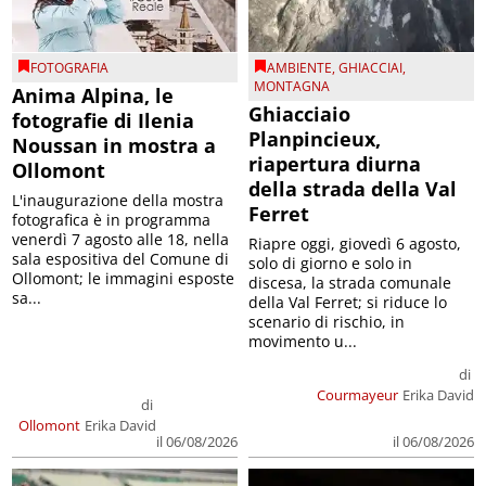
FOTOGRAFIA
AMBIENTE
,
GHIACCIAI
,
MONTAGNA
Anima Alpina, le
Ghiacciaio
fotografie di Ilenia
Planpincieux,
Noussan in mostra a
riapertura diurna
Ollomont
della strada della Val
L'inaugurazione della mostra
Ferret
fotografica è in programma
venerdì 7 agosto alle 18, nella
Riapre oggi, giovedì 6 agosto,
sala espositiva del Comune di
solo di giorno e solo in
Ollomont; le immagini esposte
discesa, la strada comunale
sa...
della Val Ferret; si riduce lo
scenario di rischio, in
movimento u...
di
Courmayeur
Erika David
di
Ollomont
Erika David
il 06/08/2026
il 06/08/2026