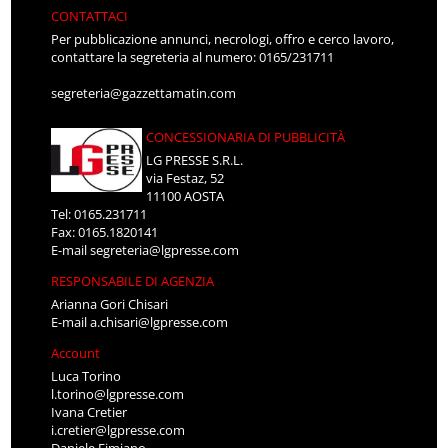
CONTATTACI
Per pubblicazione annunci, necrologi, offro e cerco lavoro,
contattare la segreteria al numero: 0165/231711
segreteria@gazzettamatin.com
CONCESSIONARIA DI PUBBLICITÀ
LG PRESSE S.R.L.
via Festaz, 52
11100 AOSTA
Tel: 0165.231711
Fax: 0165.1820141
E-mail
segreteria@lgpresse.com
RESPONSABILE DI AGENZIA
Arianna Gori Chisari
E-mail
a.chisari@lgpresse.com
Account
Luca Torino
l.torino@lgpresse.com
Ivana Cretier
i.cretier@lgpresse.com