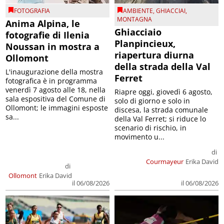
FOTOGRAFIA
AMBIENTE
,
GHIACCIAI
,
MONTAGNA
Anima Alpina, le
Ghiacciaio
fotografie di Ilenia
Planpincieux,
Noussan in mostra a
riapertura diurna
Ollomont
della strada della Val
L'inaugurazione della mostra
Ferret
fotografica è in programma
venerdì 7 agosto alle 18, nella
Riapre oggi, giovedì 6 agosto,
sala espositiva del Comune di
solo di giorno e solo in
Ollomont; le immagini esposte
discesa, la strada comunale
sa...
della Val Ferret; si riduce lo
scenario di rischio, in
movimento u...
di
Courmayeur
Erika David
di
Ollomont
Erika David
il 06/08/2026
il 06/08/2026