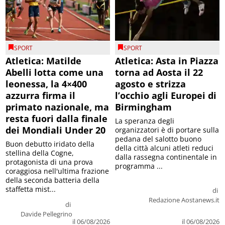
SPORT
SPORT
Atletica: Matilde
Atletica: Asta in Piazza
Abelli lotta come una
torna ad Aosta il 22
leonessa, la 4×400
agosto e strizza
azzurra firma il
l’occhio agli Europei di
primato nazionale, ma
Birmingham
resta fuori dalla finale
La speranza degli
dei Mondiali Under 20
organizzatori è di portare sulla
pedana del salotto buono
Buon debutto iridato della
della città alcuni atleti reduci
stellina della Cogne,
dalla rassegna continentale in
protagonista di una prova
programma ...
coraggiosa nell'ultima frazione
della seconda batteria della
staffetta mist...
di
Redazione Aostanews.it
di
Davide Pellegrino
il 06/08/2026
il 06/08/2026