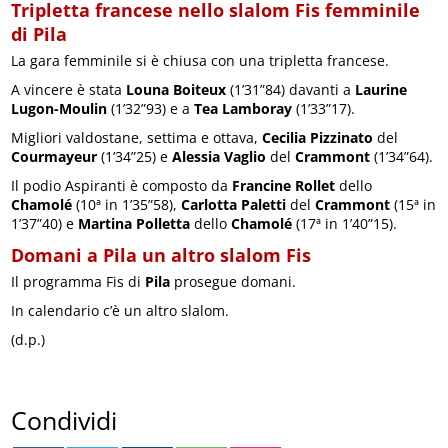
Tripletta francese nello slalom Fis femminile
di Pila
La gara femminile si è chiusa con una tripletta francese.
A vincere è stata
Louna Boiteux
(1’31”84) davanti a
Laurine
Lugon-Moulin
(1’32”93) e a
Tea Lamboray
(1’33”17).
Migliori valdostane, settima e ottava,
Cecilia Pizzinato
del
Courmayeur
(1’34”25) e
Alessia Vaglio
del
Crammont
(1’34”64).
Il podio Aspiranti è composto da
Francine Rollet
dello
Chamolé
(10ª in 1’35”58),
Carlotta Paletti
del
Crammont
(15ª in
1’37”40) e
Martina Polletta
dello
Chamolé
(17ª in 1’40”15).
Domani a Pila un altro slalom Fis
Il programma Fis di
Pila
prosegue domani.
In calendario c’è un altro slalom.
(d.p.)
Condividi