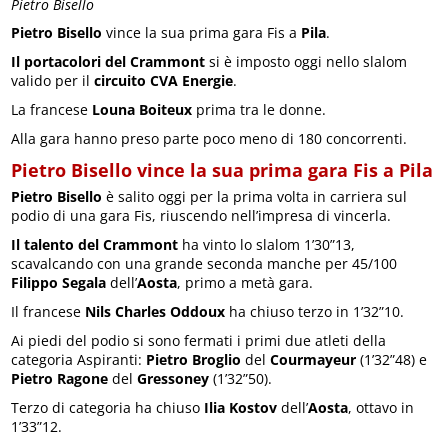
Pietro Bisello
Pietro Bisello
vince la sua prima gara Fis a
Pila
.
Il portacolori del Crammont
si è imposto oggi nello slalom
valido per il
circuito CVA Energie
.
La francese
Louna Boiteux
prima tra le donne.
Alla gara hanno preso parte poco meno di 180 concorrenti.
Pietro Bisello vince la sua prima gara Fis a Pila
Pietro Bisello
è salito oggi per la prima volta in carriera sul
podio di una gara Fis, riuscendo nell’impresa di vincerla.
Il talento del Crammont
ha vinto lo slalom 1’30”13,
scavalcando con una grande seconda manche per 45/100
Filippo Segala
dell’
Aosta
, primo a metà gara.
Il francese
Nils Charles Oddoux
ha chiuso terzo in 1’32”10.
Ai piedi del podio si sono fermati i primi due atleti della
categoria Aspiranti:
Pietro Broglio
del
Courmayeur
(1’32”48) e
Pietro Ragone
del
Gressoney
(1’32”50).
Terzo di categoria ha chiuso
Ilia Kostov
dell’
Aosta
, ottavo in
1’33”12.