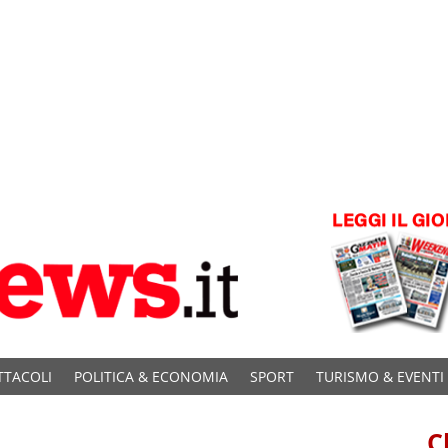
TTACOLI
POLITICA & ECONOMIA
SPORT
TURISMO & EVENTI
C