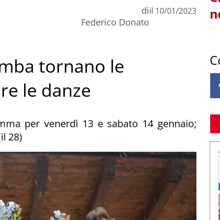
di
il
10/01/2023
n
Federico Donato
C
umba tornano le
re le danze
mma per venerdì 13 e sabato 14 gennaio;
il 28)