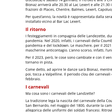
Bionaz arriverà alle 20.30 al Lac Lexert e alle 21.30 
frazioni di Places, Chentre, Balmes, Lexert, Capolu
Per quest’anno, la novità è rappresentata dalla ser
installato vicino al Bar Lac Lexert.
Il ritorno
I festeggiamenti in compagnia delle Landezette, du
pandemia. Nel 2020, infatti, i carnevali della Coum
pandemia e del lockdown. Le maschere, per il 2021 e
mascherine anticontagio. L’anno scorso, infatti, l’u
Per il 2023, però, le cose sono cambiate e con il ven
tornano in pista.
Come detto, ad aprire le danze sarà Bionaz, mentre i
poi, tocca a Valpelline. Il periodo clou dei carnev
febbraio.
I carnevali
Ma cosa sono i carnevali delle Landzette?
La tradizione lega la nascita del carnevale della C
San Bernardo, nel maggio del 1800, durante la camp
allegorica delle uniformi dei soldati francesi. Ritro