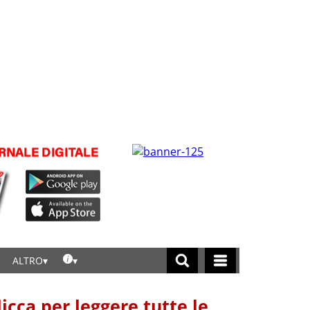
ALTRO
licca per leggere tutte le