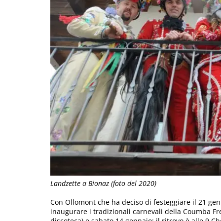
Landzette a Bionaz (foto del 2020)
Con Ollomont che ha deciso di festeggiare il 21 genn
inaugurare i tradizionali carnevali della Coumba F
discoteca) e sabato 14 gennaio; il ritrovo è alle 9 Ch