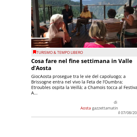
TURISMO & TEMPO LIBERO
Cosa fare nel fine settimana in Valle
d’Aosta
GiocAosta prosegue tra le vie del capoluogo; a
Brissogne entra nel vivo la Feta de l’Oumbra;
Etroubles ospita la Veillà; a Chamois tocca al Festiva
A...
di
Aosta
gazzettamatin
il 07/08/2