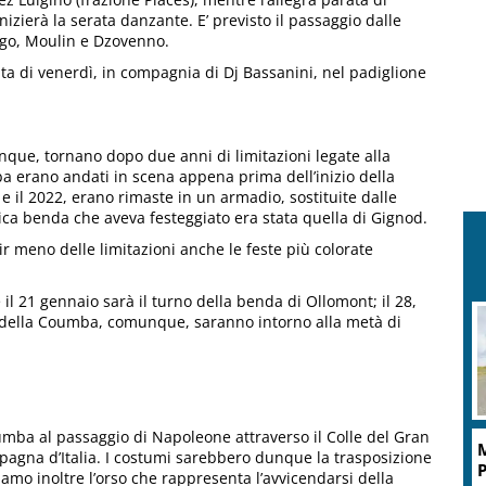
inizierà la serata danzante. E’ previsto il passaggio dalle
ogo, Moulin e Dzovenno.
ata di venerdì, in compagnia di Dj Bassanini, nel padiglione
nque, tornano dopo due anni di limitazioni legate alla
ba erano andati in scena appena prima dell’inizio della
 il 2022, erano rimaste in un armadio, sostituite dalle
nica benda che aveva festeggiato era stata quella di Gignod.
ir meno delle limitazioni anche le feste più colorate
l 21 gennaio sarà il turno della benda di Ollomont; il 28,
ali della Coumba, comunque, saranno intorno alla metà di
oumba al passaggio di Napoleone attraverso il Colle del Gran
M
agna d’Italia. I costumi sarebbero dunque la trasposizione
P
viamo inoltre l’orso che rappresenta l’avvicendarsi della