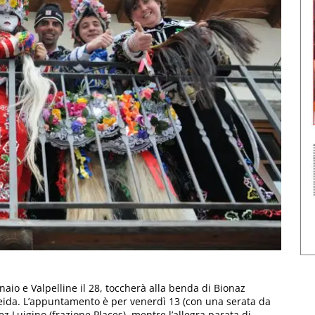
aio e Valpelline il 28, toccherà alla benda di Bionaz
reida. L’appuntamento è per venerdì 13 (con una serata da
ez Luigino (frazione Places), mentre l’allegra parata di