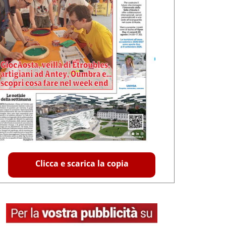
Clicca e scarica la copia