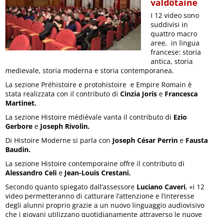
valdôtaine
I 12 video sono
suddivisi in
quattro macro
aree, in lingua
francese: storia
antica, storia
medievale, storia moderna e storia contemporanea.
La sezione Préhistoire e protohistoire e Empire Romain è
stata realizzata con il contributo di
Cinzia Joris
e
Francesca
Martinet.
La sezione Histoire médiévale vanta il contributo di
Ezio
Gerbore
e
Joseph Rivolin.
Di Histoire Moderne si parla con
Joseph César Perrin
e
Fausta
Baudin.
La sezione Histoire contemporaine offre il contributo di
Alessandro Celi
e
Jean-Louis Crestani.
Secondo quanto spiegato dall’assessore
Luciano Caveri
, «i 12
video permetteranno di catturare l’attenzione e l’interesse
degli alunni proprio grazie a un nuovo linguaggio audiovisivo
che i giovani utilizzano quotidianamente attraverso le nuove