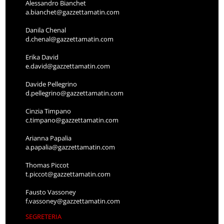
Alessandro Bianchet
a.bianchet@gazzettamatin.com
Danila Chenal
d.chenal@gazzettamatin.com
Erika David
e.david@gazzettamatin.com
Davide Pellegrino
d.pellegrino@gazzettamatin.com
Cinzia Timpano
c.timpano@gazzettamatin.com
Arianna Papalia
a.papalia@gazzettamatin.com
Thomas Piccot
t.piccot@gazzettamatin.com
Fausto Vassoney
f.vassoney@gazzettamatin.com
SEGRETERIA