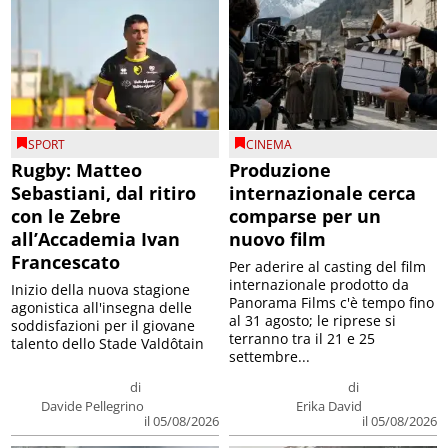
SPORT
CINEMA
Rugby: Matteo
Produzione
Sebastiani, dal ritiro
internazionale cerca
con le Zebre
comparse per un
all’Accademia Ivan
nuovo film
Francescato
Per aderire al casting del film
internazionale prodotto da
Inizio della nuova stagione
Panorama Films c'è tempo fino
agonistica all'insegna delle
al 31 agosto; le riprese si
soddisfazioni per il giovane
terranno tra il 21 e 25
talento dello Stade Valdôtain
settembre...
di
di
Davide Pellegrino
Erika David
il 05/08/2026
il 05/08/2026