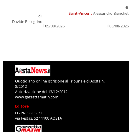
di
Saint-Vincent
Alessandro Bianchet
di
Davide Pellegrino
il 05/08/2026
il 05/08/2026
Quotidiano online Iscrizione al Tribunale di Aosta n.
8/2012
Autorizzazione del 13/12/2012
www.gazzettamatin.com
Editore
LG PRESSE S.R.L.
via Festaz, 52 11100 AOSTA