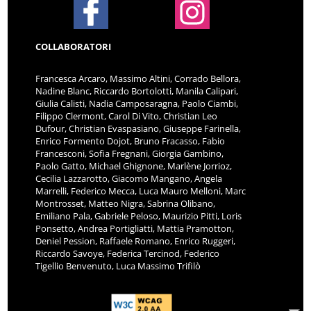
COLLABORATORI
Francesca Arcaro, Massimo Altini, Corrado Bellora,
Nadine Blanc, Riccardo Bortolotti, Manila Calipari,
Giulia Calisti, Nadia Camposaragna, Paolo Ciambi,
Filippo Clermont, Carol Di Vito, Christian Leo
Dufour, Christian Evaspasiano, Giuseppe Farinella,
Enrico Formento Dojot, Bruno Fracasso, Fabio
Francesconi, Sofia Fregnani, Giorgia Gambino,
Paolo Gatto, Michael Ghignone, Marlène Jorrioz,
Cecilia Lazzarotto, Giacomo Mangano, Angela
Marrelli, Federico Mecca, Luca Mauro Melloni, Marc
Montrosset, Matteo Nigra, Sabrina Olibano,
Emiliano Pala, Gabriele Peloso, Maurizio Pitti, Loris
Ponsetto, Andrea Portigliatti, Mattia Pramotton,
Deniel Pession, Raffaele Romano, Enrico Ruggeri,
Riccardo Savoye, Federica Tercinod, Federico
Tigellio Benvenuto, Luca Massimo Trifilò