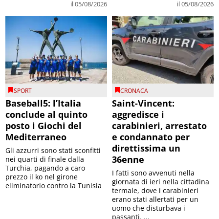
il 05/08/2026
il 05/08/2026
SPORT
CRONACA
Baseball5: l’Italia
Saint-Vincent:
conclude al quinto
aggredisce i
posto i Giochi del
carabinieri, arrestato
Mediterraneo
e condannato per
direttissima un
Gli azzurri sono stati sconfitti
36enne
nei quarti di finale dalla
Turchia, pagando a caro
I fatti sono avvenuti nella
prezzo il ko nel girone
giornata di ieri nella cittadina
eliminatorio contro la Tunisia
termale, dove i carabinieri
erano stati allertati per un
uomo che disturbava i
passanti. ...