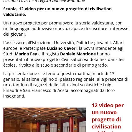
Luciano Caveri e il regista Daniele Mantione
Scuola, 12 video per un nuovo progetto di civilisation
valdôtaine.
Un nuovo progetto per promuovere la storia valdostana, con
un linguaggio audiovisivo nuovo, capace di suscitare l’interesse
dei giovani.
L’assessore all’Istruzione, Università, Politiche giovanili, Affari
europei e Partecipate
Luciano Caveri
, la Sovraintendente agli
Studi
Marina Fey
e il regista
Daniele Mantione
hanno
presentato il nuovo progetto ‘Civilisation valdôtaines dans les
écoles’, rivolto alle scuole secondarie di primo grado.
La presentazione si è tenuta questa mattina, martedì 17
gennaio, al salone Viglino di palazzo regionale, alla presenza di
un’ottantina di ragazzi delle istituzioni scolastiche Luigi
Einaudi e San Francesco di Aosta, accompagnati dai loro
insegnanti.
12 video per
un nuovo
progetto di
civilisation