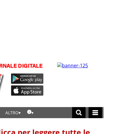
ALTRO
licca per leggere tutte le