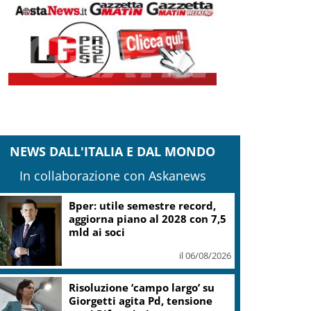
NEWS DALL'ITALIA E DAL MONDO
In collaborazione con Askanews
it: iter Fondo strade Piccoli Comuni
vviato, termini non ancora decorrenti
il 05/08/2026
Banco Bpm, Castagna: Agricole
Italia? Valuteremo, ritengo
fusione molto solida