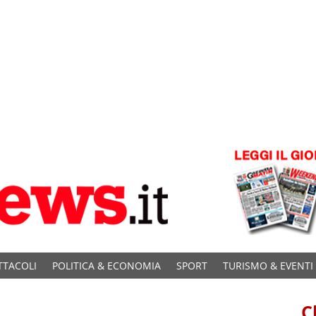
TTACOLI
POLITICA & ECONOMIA
SPORT
TURISMO & EVENTI
C