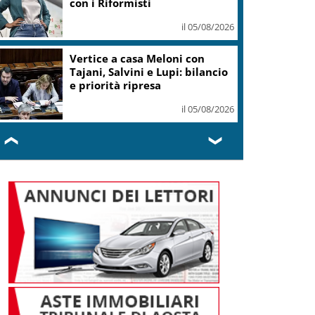
il 05/08/2026
Conti pubblici, Governo
incassa sì su clausola Ue. Lega
ottiene modifica a risoluzione
il 05/08/2026
❮
❯