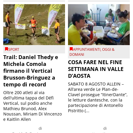
SPORT
APPUNTAMENTI
,
OGGI &
DOMANI
Trail: Daniel Thedy e
COSA FARE NEL FINE
Michela Comola
SETTIMANA IN VALLE
firmano il Vertical
D’AOSTA
Brusson-Bringuez a
tempo di record
SABATO 8 AGOSTO ALLEIN –
All’area verde Le Plan-de-
Oltre 200 atleti al via
Clavel prosegue “ItinerDante”,
dell'ultima tappa del Défì
le letture dantesche, con la
Vertical, sul podio anche
partecipazione di Antonello
Mathieu Brunod, Alex
Pistritto (...
Noussan, Miriam Di Vincenzo
e Kaitlin Allen
di
di