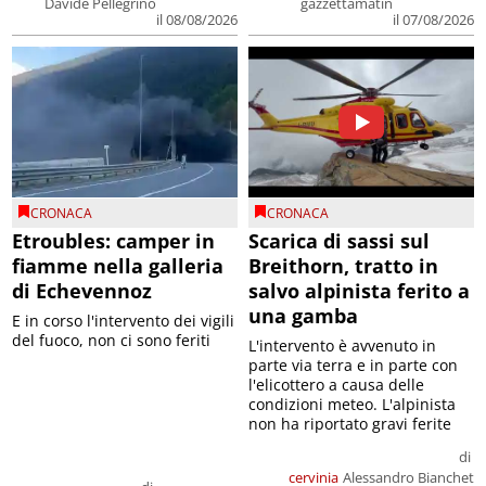
Davide Pellegrino
gazzettamatin
il 08/08/2026
il 07/08/2026
CRONACA
CRONACA
Etroubles: camper in
Scarica di sassi sul
fiamme nella galleria
Breithorn, tratto in
di Echevennoz
salvo alpinista ferito a
una gamba
E in corso l'intervento dei vigili
del fuoco, non ci sono feriti
L'intervento è avvenuto in
parte via terra e in parte con
l'elicottero a causa delle
condizioni meteo. L'alpinista
non ha riportato gravi ferite
di
cervinia
Alessandro Bianchet