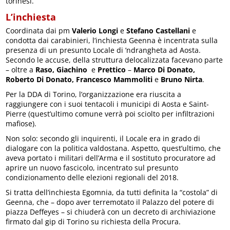
torinesi.
L’inchiesta
Coordinata dai pm
Valerio Longi
e
Stefano Castellani
e
condotta dai carabinieri, l’inchiesta Geenna è incentrata sulla
presenza di un presunto Locale di ’ndrangheta ad Aosta.
Secondo le accuse, della struttura delocalizzata facevano parte
– oltre a
Raso, Giachino
e
Prettico
–
Marco Di Donato,
Roberto Di Donato, Francesco Mammoliti
e
Bruno Nirta
.
Per la DDA di Torino, l’organizzazione era riuscita a
raggiungere con i suoi tentacoli i municipi di Aosta e Saint-
Pierre (quest’ultimo comune verrà poi sciolto per infiltrazioni
mafiose).
Non solo: secondo gli inquirenti, il Locale era in grado di
dialogare con la politica valdostana. Aspetto, quest’ultimo, che
aveva portato i militari dell’Arma e il sostituto procuratore ad
aprire un nuovo fascicolo, incentrato sul presunto
condizionamento delle elezioni regionali del 2018.
Si tratta dell’inchiesta Egomnia, da tutti definita la “costola” di
Geenna, che – dopo aver terremotato il Palazzo del potere di
piazza Deffeyes – si chiuderà con un decreto di archiviazione
firmato dal gip di Torino su richiesta della Procura.