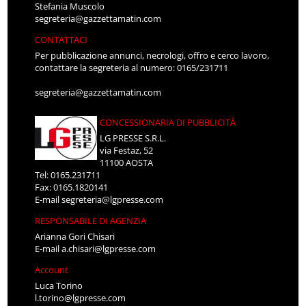
Stefania Muscolo
segreteria@gazzettamatin.com
CONTATTACI
Per pubblicazione annunci, necrologi, offro e cerco lavoro,
contattare la segreteria al numero: 0165/231711
segreteria@gazzettamatin.com
CONCESSIONARIA DI PUBBLICITÀ
LG PRESSE S.R.L.
via Festaz, 52
11100 AOSTA
Tel: 0165.231711
Fax: 0165.1820141
E-mail
segreteria@lgpresse.com
RESPONSABILE DI AGENZIA
Arianna Gori Chisari
E-mail
a.chisari@lgpresse.com
Account
Luca Torino
l.torino@lgpresse.com