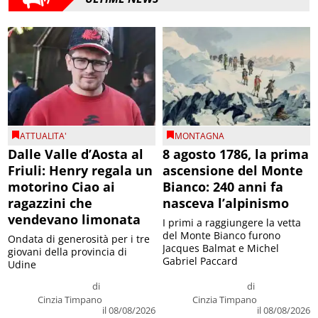
ATTUALITA'
MONTAGNA
Dalle Valle d’Aosta al
8 agosto 1786, la prima
Friuli: Henry regala un
ascensione del Monte
motorino Ciao ai
Bianco: 240 anni fa
ragazzini che
nasceva l’alpinismo
vendevano limonata
I primi a raggiungere la vetta
del Monte Bianco furono
Ondata di generosità per i tre
Jacques Balmat e Michel
giovani della provincia di
Gabriel Paccard
Udine
di
di
Cinzia Timpano
Cinzia Timpano
il 08/08/2026
il 08/08/2026