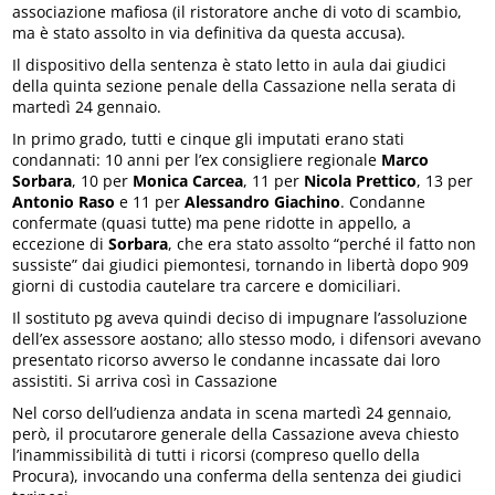
associazione mafiosa (il ristoratore anche di voto di scambio,
ma è stato assolto in via definitiva da questa accusa).
Il dispositivo della sentenza è stato letto in aula dai giudici
della quinta sezione penale della Cassazione nella serata di
martedì 24 gennaio.
In primo grado, tutti e cinque gli imputati erano stati
condannati: 10 anni per l’ex consigliere regionale
Marco
Sorbara
, 10 per
Monica Carcea
, 11 per
Nicola Prettico
, 13 per
Antonio Raso
e 11 per
Alessandro Giachino
. Condanne
confermate (quasi tutte) ma pene ridotte in appello, a
eccezione di
Sorbara
, che era stato assolto “perché il fatto non
sussiste” dai giudici piemontesi, tornando in libertà dopo 909
giorni di custodia cautelare tra carcere e domiciliari.
Il sostituto pg aveva quindi deciso di impugnare l’assoluzione
dell’ex assessore aostano; allo stesso modo, i difensori avevano
presentato ricorso avverso le condanne incassate dai loro
assistiti. Si arriva così in Cassazione
Nel corso dell’udienza andata in scena martedì 24 gennaio,
però, il procutarore generale della Cassazione aveva chiesto
l’inammissibilità di tutti i ricorsi (compreso quello della
Procura), invocando una conferma della sentenza dei giudici