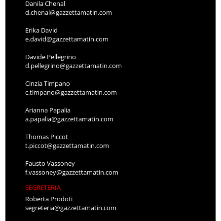
Danila Chenal
d.chenal@gazzettamatin.com
Erika David
e.david@gazzettamatin.com
Davide Pellegrino
d.pellegrino@gazzettamatin.com
Cinzia Timpano
c.timpano@gazzettamatin.com
Arianna Papalia
a.papalia@gazzettamatin.com
Thomas Piccot
t.piccot@gazzettamatin.com
Fausto Vassoney
f.vassoney@gazzettamatin.com
SEGRETERIA
Roberta Prodoti
segreteria@gazzettamatin.com