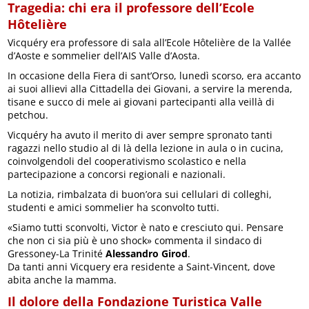
Tragedia: chi era il professore dell’Ecole
Hôtelière
Vicquéry era professore di sala all’Ecole Hôtelière de la Vallée
d’Aoste e sommelier dell’AIS Valle d’Aosta.
In occasione della Fiera di sant’Orso, lunedì scorso, era accanto
ai suoi allievi alla Cittadella dei Giovani, a servire la merenda,
tisane e succo di mele ai giovani partecipanti alla veillà di
petchou.
Vicquéry ha avuto il merito di aver sempre spronato tanti
ragazzi nello studio al di là della lezione in aula o in cucina,
coinvolgendoli del cooperativismo scolastico e nella
partecipazione a concorsi regionali e nazionali.
La notizia, rimbalzata di buon’ora sui cellulari di colleghi,
studenti e amici sommelier ha sconvolto tutti.
«Siamo tutti sconvolti, Victor è nato e cresciuto qui. Pensare
che non ci sia più è uno shock» commenta il sindaco di
Gressoney-La Trinité
Alessandro Girod
.
Da tanti anni Vicquery era residente a Saint-Vincent, dove
abita anche la mamma.
Il dolore della Fondazione Turistica Valle