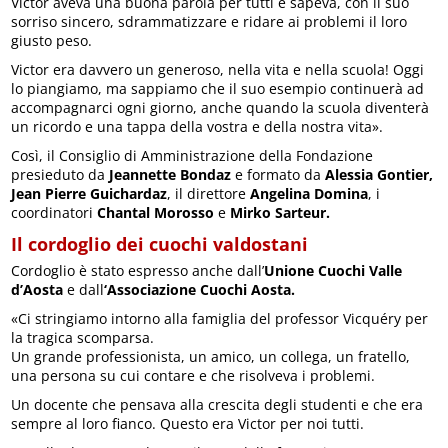
Victor aveva una buona parola per tutti e sapeva, con il suo
sorriso sincero, sdrammatizzare e ridare ai problemi il loro
giusto peso.
Victor era davvero un generoso, nella vita e nella scuola! Oggi
lo piangiamo, ma sappiamo che il suo esempio continuerà ad
accompagnarci ogni giorno, anche quando la scuola diventerà
un ricordo e una tappa della vostra e della nostra vita».
Così, il Consiglio di Amministrazione della Fondazione
presieduto da
Jeannette Bondaz
e formato da
Alessia Gontier,
Jean Pierre Guichardaz
, il direttore
Angelina Domina
, i
coordinatori
Chantal Morosso
e
Mirko Sarteur.
Il cordoglio dei cuochi valdostani
Cordoglio è stato espresso anche dall’
Unione Cuochi Valle
d’Aosta
e dall
‘Associazione Cuochi Aosta.
«Ci stringiamo intorno alla famiglia del professor Vicquéry per
la tragica scomparsa.
Un grande professionista, un amico, un collega, un fratello,
una persona su cui contare e che risolveva i problemi.
Un docente che pensava alla crescita degli studenti e che era
sempre al loro fianco. Questo era Victor per noi tutti.