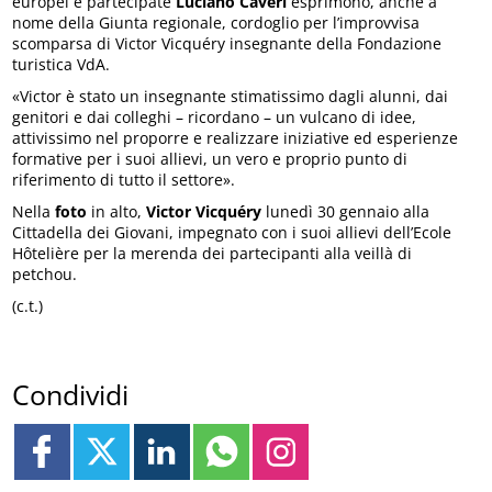
europei e partecipate
Luciano Caveri
esprimono, anche a
nome della Giunta regionale, cordoglio per l’improvvisa
scomparsa di Victor Vicquéry insegnante della Fondazione
turistica VdA.
«Victor è stato un insegnante stimatissimo dagli alunni, dai
genitori e dai colleghi – ricordano – un vulcano di idee,
attivissimo nel proporre e realizzare iniziative ed esperienze
formative per i suoi allievi, un vero e proprio punto di
riferimento di tutto il settore».
Nella
foto
in alto,
Victor Vicquéry
lunedì 30 gennaio alla
Cittadella dei Giovani, impegnato con i suoi allievi dell’Ecole
Hôtelière per la merenda dei partecipanti alla veillà di
petchou.
(c.t.)
Condividi