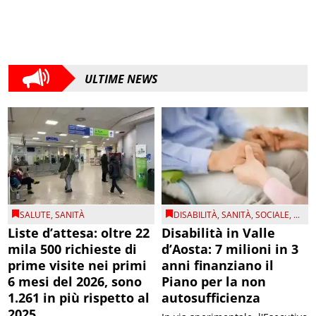
ULTIME NEWS
SALUTE
,
SANITÀ
DISABILITÀ
,
SANITÀ
,
SOCIALE
, ...
Liste d’attesa: oltre 22
Disabilità in Valle
mila 500 richieste di
d’Aosta: 7 milioni in 3
prime visite nei primi
anni finanziano il
6 mesi del 2026, sono
Piano per la non
1.261 in più rispetto al
autosufficienza
2025