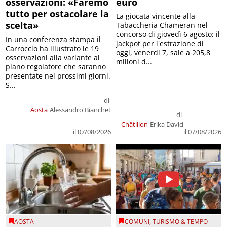
osservazioni: «Faremo
euro
tutto per ostacolare la
La giocata vincente alla
scelta»
Tabaccheria Chameran nel
concorso di giovedì 6 agosto; il
In una conferenza stampa il
jackpot per l'estrazione di
Carroccio ha illustrato le 19
oggi, venerdì 7, sale a 205,8
osservazioni alla variante al
milioni d...
piano regolatore che saranno
presentate nei prossimi giorni.
S...
di
Aosta
Alessandro Bianchet
di
Châtillon
Erika David
il 07/08/2026
il 07/08/2026
AOSTA
COMUNI
,
TURISMO & TEMPO