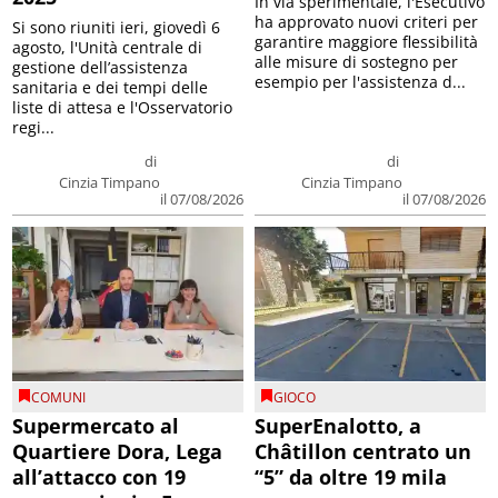
In via sperimentale, l'Esecutivo
ha approvato nuovi criteri per
Si sono riuniti ieri, giovedì 6
garantire maggiore flessibilità
agosto, l'Unità centrale di
alle misure di sostegno per
gestione dell’assistenza
esempio per l'assistenza d...
sanitaria e dei tempi delle
liste di attesa e l'Osservatorio
regi...
di
di
Cinzia Timpano
Cinzia Timpano
il 07/08/2026
il 07/08/2026
COMUNI
GIOCO
Supermercato al
SuperEnalotto, a
Quartiere Dora, Lega
Châtillon centrato un
all’attacco con 19
“5” da oltre 19 mila