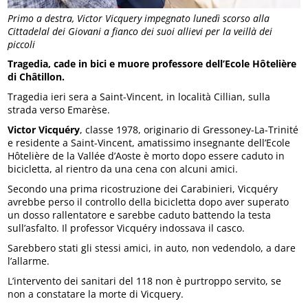
Primo a destra, Victor Vicquery impegnato lunedì scorso alla
Cittadelal dei Giovani a fianco dei suoi allievi per la veillà dei
piccoli
Tragedia, cade in bici e muore professore dell’Ecole Hôtelière
di Châtillon.
Tragedia ieri sera a Saint-Vincent, in località Cillian, sulla
strada verso Emarèse.
Victor Vicquéry
, classe 1978, originario di Gressoney-La-Trinité
e residente a Saint-Vincent, amatissimo insegnante dell’Ecole
Hôtelière de la Vallée d’Aoste è morto dopo essere caduto in
bicicletta, al rientro da una cena con alcuni amici.
Secondo una prima ricostruzione dei Carabinieri, Vicquéry
avrebbe perso il controllo della bicicletta dopo aver superato
un dosso rallentatore e sarebbe caduto battendo la testa
sull’asfalto. Il professor Vicquéry indossava il casco.
Sarebbero stati gli stessi amici, in auto, non vedendolo, a dare
l’allarme.
L’intervento dei sanitari del 118 non è purtroppo servito, se
non a constatare la morte di Vicquery.