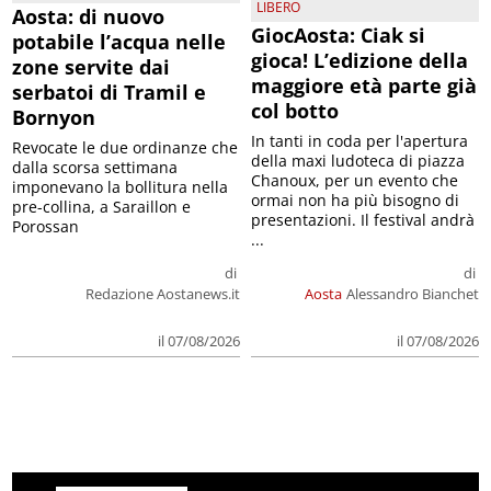
LIBERO
Aosta: di nuovo
GiocAosta: Ciak si
potabile l’acqua nelle
gioca! L’edizione della
zone servite dai
maggiore età parte già
serbatoi di Tramil e
col botto
Bornyon
In tanti in coda per l'apertura
Revocate le due ordinanze che
della maxi ludoteca di piazza
dalla scorsa settimana
Chanoux, per un evento che
imponevano la bollitura nella
ormai non ha più bisogno di
pre-collina, a Saraillon e
presentazioni. Il festival andrà
Porossan
...
di
di
Redazione Aostanews.it
Aosta
Alessandro Bianchet
il 07/08/2026
il 07/08/2026