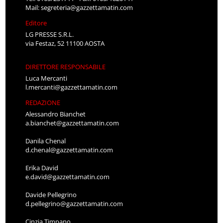
Mail:
segreteria@gazzettamatin.com
Editore
LG PRESSE S.R.L.
via Festaz, 52 11100 AOSTA
DIRETTORE RESPONSABILE
Luca Mercanti
l.mercanti@gazzettamatin.com
REDAZIONE
Alessandro Bianchet
a.bianchet@gazzettamatin.com
Danila Chenal
d.chenal@gazzettamatin.com
Erika David
e.david@gazzettamatin.com
Davide Pellegrino
d.pellegrino@gazzettamatin.com
Cinzia Timpano