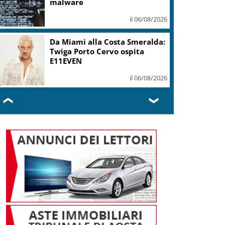
mi ha formato, continuerò a
cantarlo
il 06/08/2026
Sogin: in 2025 utile balza oltre
2,5 mln, decommissioning al
47,7%
il 06/08/2026
❮
❯