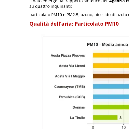
Il dato emerge dal rapporto sintetico dell’
Agenzia r
su quattro inquinanti:
particolato PM10 e PM2.5, ozono, biossido di azoto
Qualità dell’aria: Particolato PM10