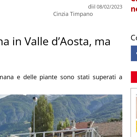
di
il
08/02/2023
n
Cinzia Timpano
C
na in Valle d’Aosta, ma
umana e delle piante sono stati superati a