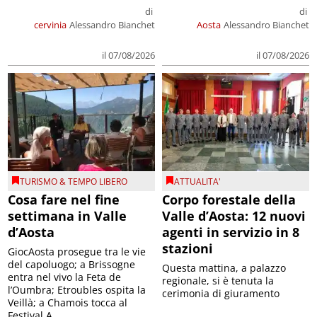
di
di
cervinia
Alessandro Bianchet
Aosta
Alessandro Bianchet
il 07/08/2026
il 07/08/2026
TURISMO & TEMPO LIBERO
ATTUALITA'
Cosa fare nel fine
Corpo forestale della
settimana in Valle
Valle d’Aosta: 12 nuovi
d’Aosta
agenti in servizio in 8
stazioni
GiocAosta prosegue tra le vie
del capoluogo; a Brissogne
Questa mattina, a palazzo
entra nel vivo la Feta de
regionale, si è tenuta la
l’Oumbra; Etroubles ospita la
cerimonia di giuramento
Veillà; a Chamois tocca al
Festival A...