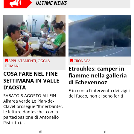
ULTIME NEWS
APPUNTAMENTI
,
OGGI &
CRONACA
DOMANI
Etroubles: camper in
COSA FARE NEL FINE
fiamme nella galleria
SETTIMANA IN VALLE
di Echevennoz
D’AOSTA
E in corso l'intervento dei vigili
SABATO 8 AGOSTO ALLEIN –
del fuoco, non ci sono feriti
All’area verde Le Plan-de-
Clavel prosegue “ItinerDante”,
le letture dantesche, con la
partecipazione di Antonello
Pistritto (...
di
di