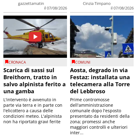
gazzettamatin
Cinzia Timpano
il 07/08/2026
il 07/08/2026
CRONACA
COMUNI
Scarica di sassi sul
Aosta, degrado in via
Breithorn, tratto in
Festaz: installata una
salvo alpinista ferito a
telecamera alla Torre
una gamba
del Lebbroso
L'intervento è avvenuto in
Prime contromosse
parte via terra e in parte con
dell'amministrazione
l'elicottero a causa delle
comunale dopo l'esposto
condizioni meteo. L'alpinista
presentato da residenti della
non ha riportato gravi ferite
zona; promessi anche
maggiori controlli e ulteriori
inter...