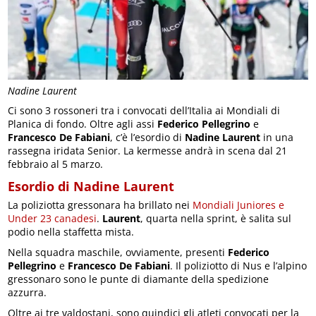
Nadine Laurent
Ci sono 3 rossoneri tra i convocati dell’Italia ai Mondiali di
Planica di fondo. Oltre agli assi
Federico Pellegrino
e
Francesco De Fabiani
, c’è l’esordio di
Nadine Laurent
in una
rassegna iridata Senior. La kermesse andrà in scena dal 21
febbraio al 5 marzo.
Esordio di Nadine Laurent
La poliziotta gressonara ha brillato nei
Mondiali Juniores e
Under 23 canadesi
.
Laurent
, quarta nella sprint, è salita sul
podio nella staffetta mista.
Nella squadra maschile, ovviamente, presenti
Federico
Pellegrino
e
Francesco De Fabiani
. Il poliziotto di Nus e l’alpino
gressonaro sono le punte di diamante della spedizione
azzurra.
Oltre ai tre valdostani, sono quindici gli atleti convocati per la