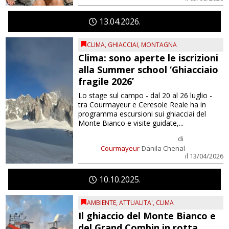
13
04
2026
CLIMA
,
GHIACCIAI
,
MONTAGNA
Clima: sono aperte le iscrizioni
alla Summer school ‘Ghiacciaio
fragile 2026’
Lo stage sul campo - dal 20 al 26 luglio -
tra Courmayeur e Ceresole Reale ha in
programma escursioni sui ghiacciai del
Monte Bianco e visite guidate,...
di
Courmayeur
Danila Chenal
il 13/04/2026
10
10
2025
AMBIENTE
,
ATTUALITA'
,
CLIMA
Il ghiaccio del Monte Bianco e
del Grand Combin in rotta