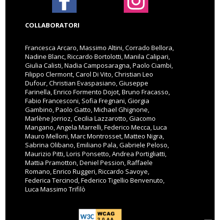
COLLABORATORI
Francesca Arcaro, Massimo Altini, Corrado Bellora,
Nadine Blanc, Riccardo Bortolotti, Manila Calipari,
Giulia Calisti, Nadia Camposaragna, Paolo Ciambi,
Filippo Clermont, Carol Di Vito, Christian Leo
Dufour, Christian Evaspasiano, Giuseppe
Farinella, Enrico Formento Dojot, Bruno Fracasso,
Fabio Francesconi, Sofia Fregnani, Giorgia
Gambino, Paolo Gatto, Michael Ghignone,
Marlène Jorrioz, Cecilia Lazzarotto, Giacomo
Mangano, Angela Marrelli, Federico Mecca, Luca
Mauro Melloni, Marc Montrosset, Matteo Nigra,
Sabrina Olibano, Emiliano Pala, Gabriele Peloso,
Maurizio Pitti, Loris Ponsetto, Andrea Portigliatti,
Mattia Pramotton, Deniel Pession, Raffaele
Romano, Enrico Ruggeri, Riccardo Savoye,
Federica Tercinod, Federico Tigellio Benvenuto,
Luca Massimo Trifilò