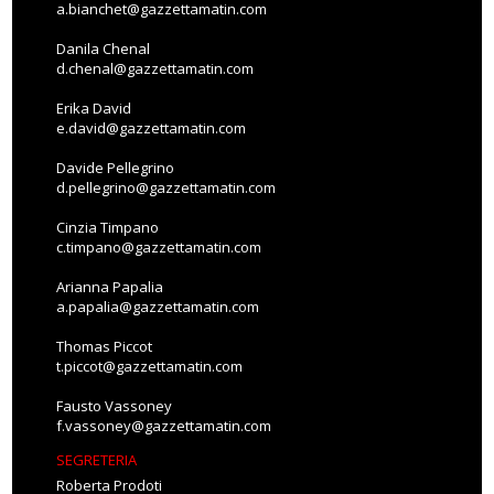
a.bianchet@gazzettamatin.com
Danila Chenal
d.chenal@gazzettamatin.com
Erika David
e.david@gazzettamatin.com
Davide Pellegrino
d.pellegrino@gazzettamatin.com
Cinzia Timpano
c.timpano@gazzettamatin.com
Arianna Papalia
a.papalia@gazzettamatin.com
Thomas Piccot
t.piccot@gazzettamatin.com
Fausto Vassoney
f.vassoney@gazzettamatin.com
SEGRETERIA
Roberta Prodoti