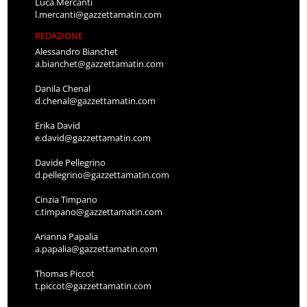
Luca Mercanti
l.mercanti@gazzettamatin.com
REDAZIONE
Alessandro Bianchet
a.bianchet@gazzettamatin.com
Danila Chenal
d.chenal@gazzettamatin.com
Erika David
e.david@gazzettamatin.com
Davide Pellegrino
d.pellegrino@gazzettamatin.com
Cinzia Timpano
c.timpano@gazzettamatin.com
Arianna Papalia
a.papalia@gazzettamatin.com
Thomas Piccot
t.piccot@gazzettamatin.com