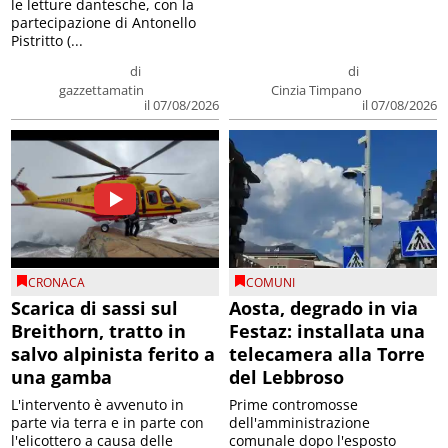
le letture dantesche, con la
partecipazione di Antonello
Pistritto (...
di
di
gazzettamatin
Cinzia Timpano
il 07/08/2026
il 07/08/2026
CRONACA
COMUNI
Scarica di sassi sul
Aosta, degrado in via
Breithorn, tratto in
Festaz: installata una
salvo alpinista ferito a
telecamera alla Torre
una gamba
del Lebbroso
L'intervento è avvenuto in
Prime contromosse
parte via terra e in parte con
dell'amministrazione
l'elicottero a causa delle
comunale dopo l'esposto