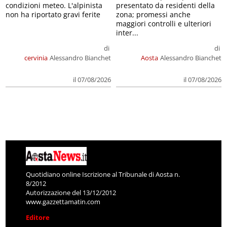
condizioni meteo. L'alpinista
presentato da residenti della
non ha riportato gravi ferite
zona; promessi anche
maggiori controlli e ulteriori
inter...
di
di
cervinia
Alessandro Bianchet
Aosta
Alessandro Bianchet
il 07/08/2026
il 07/08/2026
Quotidiano online Iscrizione al Tribunale di Aosta n.
8/2012
Autorizzazione del 13/12/2012
www.gazzettamatin.com
Editore