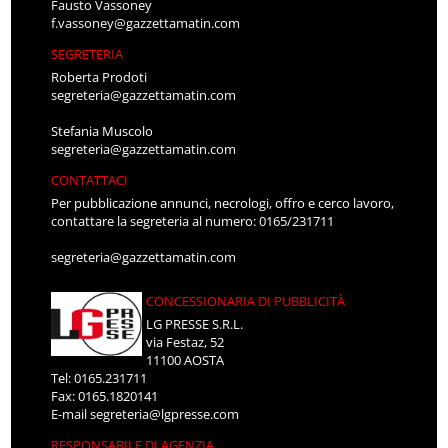
Fausto Vassoney
f.vassoney@gazzettamatin.com
SEGRETERIA
Roberta Prodoti
segreteria@gazzettamatin.com
Stefania Muscolo
segreteria@gazzettamatin.com
CONTATTACI
Per pubblicazione annunci, necrologi, offro e cerco lavoro,
contattare la segreteria al numero: 0165/231711
segreteria@gazzettamatin.com
CONCESSIONARIA DI PUBBLICITÀ
LG PRESSE S.R.L.
via Festaz, 52
11100 AOSTA
Tel: 0165.231711
Fax: 0165.1820141
E-mail
segreteria@lgpresse.com
RESPONSABILE DI AGENZIA