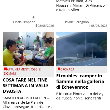
Mathieu Brunod, Alex
Noussan, Miriam Di Vincenzo
e Kaitlin Allen
di
di
Cinzia Timpano
Davide Pellegrino
il 08/08/2026
il 08/08/2026
APPUNTAMENTI
,
OGGI &
CRONACA
DOMANI
Etroubles: camper in
COSA FARE NEL FINE
fiamme nella galleria
SETTIMANA IN VALLE
di Echevennoz
D’AOSTA
E in corso l'intervento dei vigili
SABATO 8 AGOSTO ALLEIN –
del fuoco, non ci sono feriti
All’area verde Le Plan-de-
Clavel prosegue “ItinerDante”,