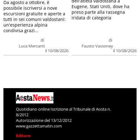
dell'atleta valdostana a
Da agosto a ottobre, è
Eugene, Stati Uniti, dove ha
possibile iscriversi a nove
preso parte alla rassegna
escursioni gratuite e aperte a
iridata di categoria
tutti in sei comuni valdostani:
un'esperienza alpina
condivisa grazi...
di
di
Luca Mercanti
Fausto Vassoney
il 10/08/2026
il 10/08/2026
Quotidiano online Iscrizione al Tribunale di Aosta n.
8/2012
Autorizzazione del 13/12/2012
www.gazzettamatin.com
Editore