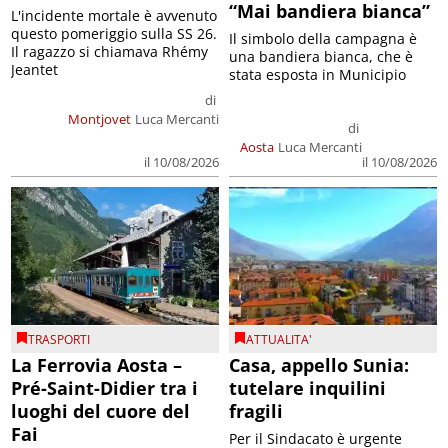
“Mai bandiera bianca”
L'incidente mortale è avvenuto
questo pomeriggio sulla SS 26.
Il simbolo della campagna è
Il ragazzo si chiamava Rhémy
una bandiera bianca, che è
Jeantet
stata esposta in Municipio
di
Montjovet
Luca Mercanti
di
Aosta
Luca Mercanti
il 10/08/2026
il 10/08/2026
TRASPORTI
ATTUALITA'
La Ferrovia Aosta –
Casa, appello Sunia:
Pré-Saint-Didier tra i
tutelare inquilini
luoghi del cuore del
fragili
Fai
Per il Sindacato è urgente