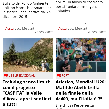
aprire un tavolo di confronto
Sul sito del Fondo Ambiente
per affrontare l'emergenza
Italiano è possibile votare per
abitativa
la storica linea inattiva dal 24
dicembre 2015
di
di
Aosta
Luca Mercanti
Aosta
Luca Mercanti
il 10/08/2026
il 10/08/2026
PUBBLIREDAZIONALI
SPORT
Trekking senza limiti:
Atletica, Mondiali U20:
con il progetto
Matilde Abelli brilla
“CASPITA” la Valle
nella finale della
d’Aosta apre i sentieri
4×400, ma l’Italia è 7ª
a tutti
Si è chiusa l'esperienza