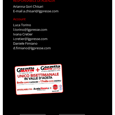
RESPONSABILE DI AGENZIA
Arianna Gori Chisari
E-mail
a.chisari@lgpresse.com
Account
Luca Torino
l.torino@lgpresse.com
Ivana Cretier
i.cretier@lgpresse.com
Daniele Fimiano
d.fimiano@lgpresse.com