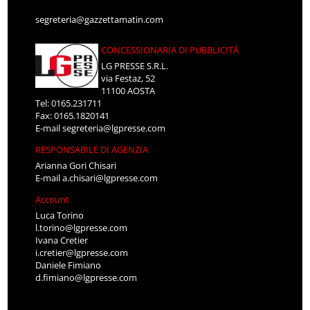
segreteria@gazzettamatin.com
CONCESSIONARIA DI PUBBLICITÀ
LG PRESSE S.R.L.
via Festaz, 52
11100 AOSTA
Tel: 0165.231711
Fax: 0165.1820141
E-mail
segreteria@lgpresse.com
RESPONSABILE DI AGENZIA
Arianna Gori Chisari
E-mail
a.chisari@lgpresse.com
Account
Luca Torino
l.torino@lgpresse.com
Ivana Cretier
i.cretier@lgpresse.com
Daniele Fimiano
d.fimiano@lgpresse.com