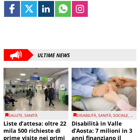
ULTIME NEWS
SALUTE
,
SANITÀ
DISABILITÀ
,
SANITÀ
,
SOCIALE
, ...
Liste d’attesa: oltre 22
Disabilità in Valle
mila 500 richieste di
d’Aosta: 7 milioni in 3
prime visite nei primi
anni finanziano il