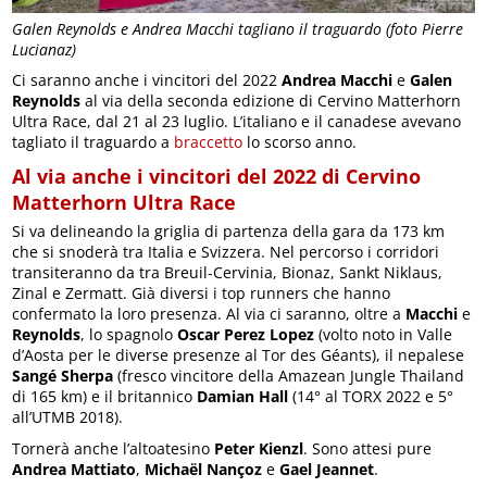
Galen Reynolds e Andrea Macchi tagliano il traguardo (foto Pierre
Lucianaz)
Ci saranno anche i vincitori del 2022
Andrea Macchi
e
Galen
Reynolds
al via della seconda edizione di Cervino Matterhorn
Ultra Race, dal 21 al 23 luglio. L’italiano e il canadese avevano
tagliato il traguardo a
braccetto
lo scorso anno.
Al via anche i vincitori del 2022 di Cervino
Matterhorn Ultra Race
Si va delineando la griglia di partenza della gara da 173 km
che si snoderà tra Italia e Svizzera. Nel percorso i corridori
transiteranno da tra Breuil-Cervinia, Bionaz, Sankt Niklaus,
Zinal e Zermatt. Già diversi i top runners che hanno
confermato la loro presenza. Al via ci saranno, oltre a
Macchi
e
Reynolds
, lo spagnolo
Oscar Perez Lopez
(volto noto in Valle
d’Aosta per le diverse presenze al Tor des Géants), il nepalese
Sangé Sherpa
(fresco vincitore della Amazean Jungle Thailand
di 165 km) e il britannico
Damian Hall
(14° al TORX 2022 e 5°
all’UTMB 2018).
Tornerà anche l’altoatesino
Peter Kienzl
. Sono attesi pure
Andrea Mattiato
,
Michaël Nançoz
e
Gael Jeannet
.