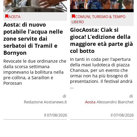
AOSTA
COMUNI
,
TURISMO & TEMPO
LIBERO
Aosta: di nuovo
GiocAosta: Ciak si
potabile l’acqua nelle
gioca! L’edizione della
zone servite dai
maggiore età parte già
serbatoi di Tramil e
col botto
Bornyon
In tanti in coda per l'apertura
Revocate le due ordinanze che
della maxi ludoteca di piazza
dalla scorsa settimana
Chanoux, per un evento che
imponevano la bollitura nella
ormai non ha più bisogno di
pre-collina, a Saraillon e
presentazioni. Il festival andrà
Porossan
...
di
di
Redazione Aostanews.it
Aosta
Alessandro Bianchet
il 07/08/2026
il 07/08/2026