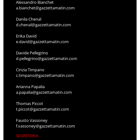
Alessandro Bianchet
a.bianchet@gazzettamatin.com
Danila Chenal
d.chenal@gazzettamatin.com
Erika David
e.david@gazzettamatin.com
Davide Pellegrino
d.pellegrino@gazzettamatin.com
Cinzia Timpano
c.timpano@gazzettamatin.com
Arianna Papalia
a.papalia@gazzettamatin.com
Thomas Piccot
t.piccot@gazzettamatin.com
Fausto Vassoney
f.vassoney@gazzettamatin.com
SEGRETERIA