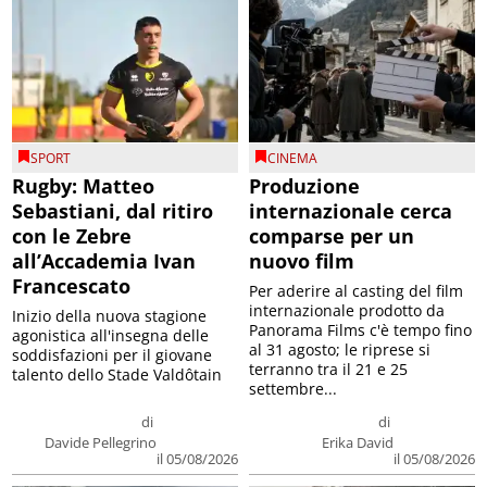
SPORT
CINEMA
Rugby: Matteo
Produzione
Sebastiani, dal ritiro
internazionale cerca
con le Zebre
comparse per un
all’Accademia Ivan
nuovo film
Francescato
Per aderire al casting del film
internazionale prodotto da
Inizio della nuova stagione
Panorama Films c'è tempo fino
agonistica all'insegna delle
al 31 agosto; le riprese si
soddisfazioni per il giovane
terranno tra il 21 e 25
talento dello Stade Valdôtain
settembre...
di
di
Davide Pellegrino
Erika David
il 05/08/2026
il 05/08/2026