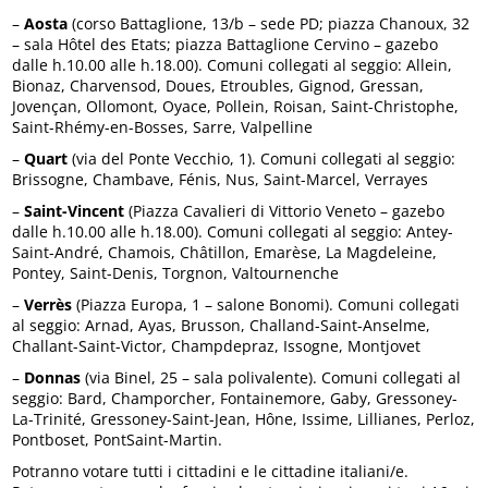
–
Aosta
(corso Battaglione, 13/b – sede PD; piazza Chanoux, 32
– sala Hôtel des Etats; piazza Battaglione Cervino – gazebo
dalle h.10.00 alle h.18.00). Comuni collegati al seggio: Allein,
Bionaz, Charvensod, Doues, Etroubles, Gignod, Gressan,
Jovençan, Ollomont, Oyace, Pollein, Roisan, Saint-Christophe,
Saint-Rhémy-en-Bosses, Sarre, Valpelline
–
Quart
(via del Ponte Vecchio, 1). Comuni collegati al seggio:
Brissogne, Chambave, Fénis, Nus, Saint-Marcel, Verrayes
–
Saint-Vincent
(Piazza Cavalieri di Vittorio Veneto – gazebo
dalle h.10.00 alle h.18.00). Comuni collegati al seggio: Antey-
Saint-André, Chamois, Châtillon, Emarèse, La Magdeleine,
Pontey, Saint-Denis, Torgnon, Valtournenche
–
Verrès
(Piazza Europa, 1 – salone Bonomi). Comuni collegati
al seggio: Arnad, Ayas, Brusson, Challand-Saint-Anselme,
Challant-Saint-Victor, Champdepraz, Issogne, Montjovet
–
Donnas
(via Binel, 25 – sala polivalente). Comuni collegati al
seggio: Bard, Champorcher, Fontainemore, Gaby, Gressoney-
La-Trinité, Gressoney-Saint-Jean, Hône, Issime, Lillianes, Perloz,
Pontboset, PontSaint-Martin.
Potranno votare tutti i cittadini e le cittadine italiani/e.