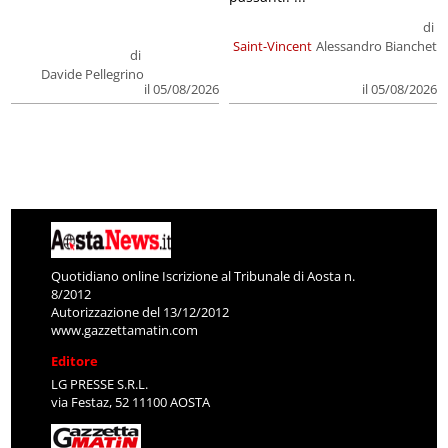
di
Saint-Vincent
Alessandro Bianchet
di
Davide Pellegrino
il 05/08/2026
il 05/08/2026
Quotidiano online Iscrizione al Tribunale di Aosta n.
8/2012
Autorizzazione del 13/12/2012
www.gazzettamatin.com
Editore
LG PRESSE S.R.L.
via Festaz, 52 11100 AOSTA