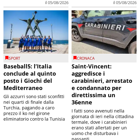
il 05/08/2026
il 05/08/2026
SPORT
CRONACA
Baseball5: l’Italia
Saint-Vincent:
conclude al quinto
aggredisce i
posto i Giochi del
carabinieri, arrestato
Mediterraneo
e condannato per
direttissima un
Gli azzurri sono stati sconfitti
36enne
nei quarti di finale dalla
Turchia, pagando a caro
I fatti sono avvenuti nella
prezzo il ko nel girone
giornata di ieri nella cittadina
eliminatorio contro la Tunisia
termale, dove i carabinieri
erano stati allertati per un
uomo che disturbava i
passanti. ...