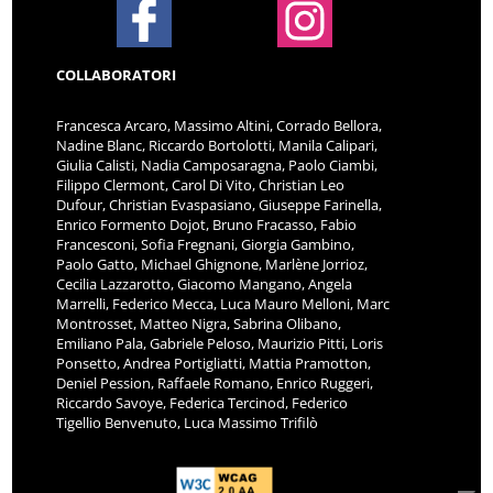
COLLABORATORI
Francesca Arcaro, Massimo Altini, Corrado Bellora,
Nadine Blanc, Riccardo Bortolotti, Manila Calipari,
Giulia Calisti, Nadia Camposaragna, Paolo Ciambi,
Filippo Clermont, Carol Di Vito, Christian Leo
Dufour, Christian Evaspasiano, Giuseppe Farinella,
Enrico Formento Dojot, Bruno Fracasso, Fabio
Francesconi, Sofia Fregnani, Giorgia Gambino,
Paolo Gatto, Michael Ghignone, Marlène Jorrioz,
Cecilia Lazzarotto, Giacomo Mangano, Angela
Marrelli, Federico Mecca, Luca Mauro Melloni, Marc
Montrosset, Matteo Nigra, Sabrina Olibano,
Emiliano Pala, Gabriele Peloso, Maurizio Pitti, Loris
Ponsetto, Andrea Portigliatti, Mattia Pramotton,
Deniel Pession, Raffaele Romano, Enrico Ruggeri,
Riccardo Savoye, Federica Tercinod, Federico
Tigellio Benvenuto, Luca Massimo Trifilò