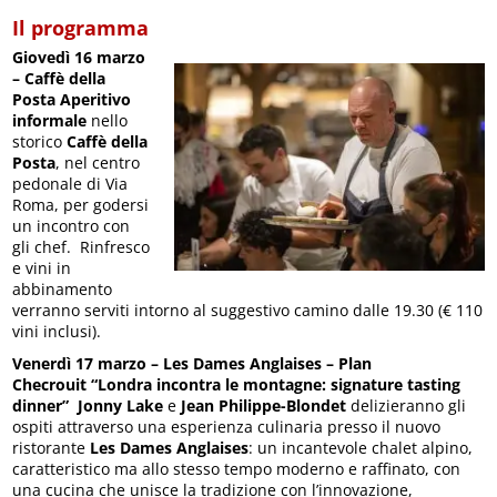
Il programma
Giovedì 16 marzo
– Caffè della
Posta
Aperitivo
informale
nello
storico
Caffè della
Posta
, nel centro
pedonale di Via
Roma, per godersi
un incontro con
gli chef. Rinfresco
e vini in
abbinamento
verranno serviti intorno al suggestivo camino dalle 19.30 (€ 110
vini inclusi).
Venerdì 17 marzo – Les Dames Anglaises – Plan
Checrouit
“Londra incontra le montagne: signature tasting
dinner”
Jonny Lake
e
Jean Philippe-Blondet
delizieranno gli
ospiti attraverso una esperienza culinaria presso il nuovo
ristorante
Les Dames Anglaises
: un incantevole chalet alpino,
caratteristico ma allo stesso tempo moderno e raffinato, con
una cucina che unisce la tradizione con l’innovazione,