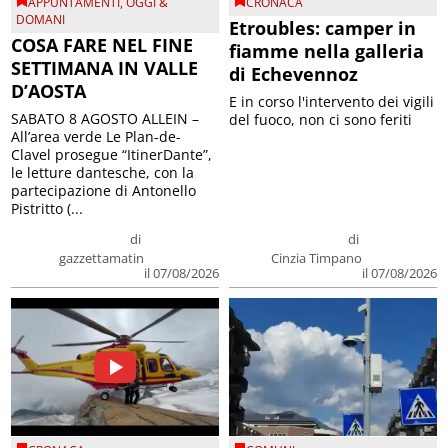
APPUNTAMENTI
,
OGGI &
CRONACA
DOMANI
Etroubles: camper in
COSA FARE NEL FINE
fiamme nella galleria
SETTIMANA IN VALLE
di Echevennoz
D’AOSTA
E in corso l'intervento dei vigili
SABATO 8 AGOSTO ALLEIN –
del fuoco, non ci sono feriti
All’area verde Le Plan-de-
Clavel prosegue “ItinerDante”,
le letture dantesche, con la
partecipazione di Antonello
Pistritto (...
di
di
gazzettamatin
Cinzia Timpano
il 07/08/2026
il 07/08/2026