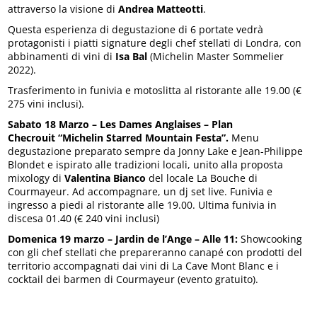
attraverso la visione di
Andrea Matteotti
.
Questa esperienza di degustazione di 6 portate vedrà
protagonisti i piatti signature degli chef stellati di Londra, con
abbinamenti di vini di
Isa Bal
(Michelin Master Sommelier
2022).
Trasferimento in funivia e motoslitta al ristorante alle 19.00 (€
275 vini inclusi).
Sabato 18 Marzo – Les Dames Anglaises – Plan
Checrouit
“Michelin Starred Mountain Festa”.
Menu
degustazione preparato sempre da Jonny Lake e Jean-Philippe
Blondet e ispirato alle tradizioni locali, unito alla proposta
mixology di
Valentina Bianco
del locale La Bouche di
Courmayeur. Ad accompagnare, un dj set live. Funivia e
ingresso a piedi al ristorante alle 19.00. Ultima funivia in
discesa 01.40 (€ 240 vini inclusi)
Domenica 19 marzo – Jardin de l’Ange – Alle 11:
Showcooking
con gli chef stellati che prepareranno canapé con prodotti del
territorio accompagnati dai vini di La Cave Mont Blanc e i
cocktail dei barmen di Courmayeur (evento gratuito).