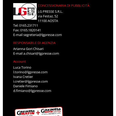
CONCESSIONARIA DI PUBBLICITÀ
LG PRESSE S.R.L.
via Festaz, 52
11100 AOSTA
Tel: 0165.231711
Fax: 0165.1820141
E-mail
segreteria@lgpresse.com
RESPONSABILE DI AGENZIA
Arianna Gori Chisari
E-mail
a.chisari@lgpresse.com
Account
Luca Torino
l.torino@lgpresse.com
Ivana Cretier
i.cretier@lgpresse.com
Daniele Fimiano
d.fimiano@lgpresse.com