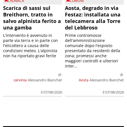
CRONACA
COMUNI
Scarica di sassi sul
Aosta, degrado in via
Breithorn, tratto in
Festaz: installata una
salvo alpinista ferito a
telecamera alla Torre
una gamba
del Lebbroso
L'intervento è avvenuto in
Prime contromosse
parte via terra e in parte con
dell'amministrazione
l'elicottero a causa delle
comunale dopo l'esposto
condizioni meteo. L'alpinista
presentato da residenti della
non ha riportato gravi ferite
zona; promessi anche
maggiori controlli e ulteriori
inter...
di
di
cervinia
Alessandro Bianchet
Aosta
Alessandro Bianchet
il 07/08/2026
il 07/08/2026