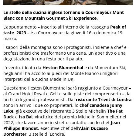
Le stelle della cucina inglese tornano a Courmayeur Mont
Blanc con Mountain Gourmet Ski Experience.
L’appuntamento – inserito all’interno della rassegna
Peak of
taste 2023
– è a Courmayeur da giovedì 16 a domenica 19
marzo.
I sapori della montagna sono i protagonisti, insieme a chef e
professionisti che trasformano una cena, un aperitivo o una
degustazione in una festa per il palato.
L’evento, ideato da
Heston Blumenthal
e da Momentum Ski,
negli anni ha accolto ai piedi del Monte Bianco i migliori
interpreti della cucina Made in UK.
Quest’anno Heston Blumenthal sarà raggiunto a Courmayeur –
al Grand Hotel Royal e Golf e sulle piste del comprensorio – da
un trio di grandi professionisti. Dal
ristorante Trivet di Londra
sono in arrivo i due co-proprietari, lo
chef canadese Jonny
Lake
, già executive del ristorante 3 Stelle Michelin
The Fat
Duck
e
Isa Bal
, vincitrice del premio Michelin Sommelier nel
2022, che lavoreranno in stretto contatto con lo chef
Jean
Philippe Blondet
, executive chef dell’
Alain Ducasse
Dorchester
, 3 stelle di Londra.