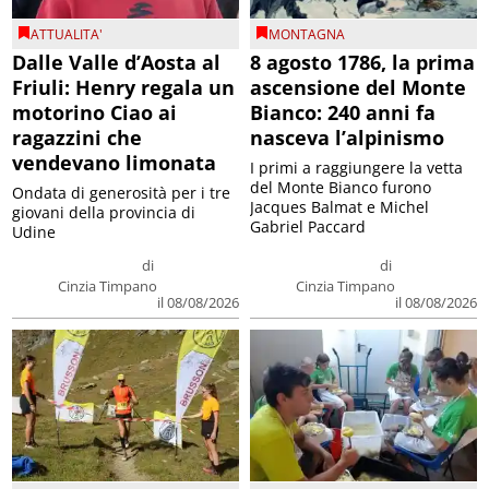
ATTUALITA'
MONTAGNA
Dalle Valle d’Aosta al
8 agosto 1786, la prima
Friuli: Henry regala un
ascensione del Monte
motorino Ciao ai
Bianco: 240 anni fa
ragazzini che
nasceva l’alpinismo
vendevano limonata
I primi a raggiungere la vetta
del Monte Bianco furono
Ondata di generosità per i tre
Jacques Balmat e Michel
giovani della provincia di
Gabriel Paccard
Udine
di
di
Cinzia Timpano
Cinzia Timpano
il 08/08/2026
il 08/08/2026