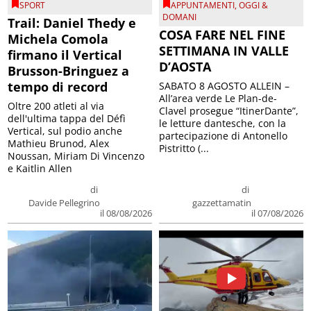
SPORT
APPUNTAMENTI
,
OGGI &
DOMANI
Trail: Daniel Thedy e
COSA FARE NEL FINE
Michela Comola
SETTIMANA IN VALLE
firmano il Vertical
D’AOSTA
Brusson-Bringuez a
tempo di record
SABATO 8 AGOSTO ALLEIN –
All’area verde Le Plan-de-
Oltre 200 atleti al via
Clavel prosegue “ItinerDante”,
dell'ultima tappa del Défì
le letture dantesche, con la
Vertical, sul podio anche
partecipazione di Antonello
Mathieu Brunod, Alex
Pistritto (...
Noussan, Miriam Di Vincenzo
e Kaitlin Allen
di
di
Davide Pellegrino
gazzettamatin
il 08/08/2026
il 07/08/2026