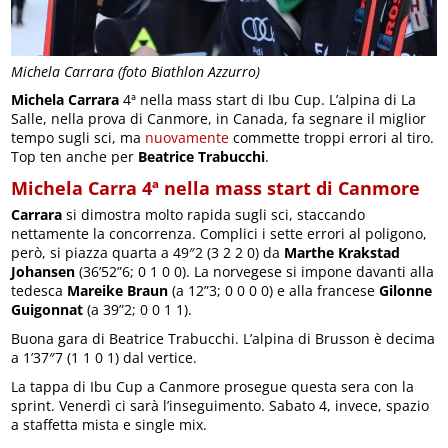
Michela Carrara (foto Biathlon Azzurro)
Michela Carrara
4ª nella mass start di Ibu Cup. L’alpina di La
Salle, nella prova di Canmore, in Canada, fa segnare il miglior
tempo sugli sci, ma
nuovamente
commette troppi errori al tiro.
Top ten anche per
Beatrice Trabucchi
.
Michela Carra 4ª nella mass start di Canmore
Carrara
si dimostra molto rapida sugli sci, staccando
nettamente la concorrenza. Complici i sette errori al poligono,
però, si piazza quarta a 49″2 (3 2 2 0) da
Marthe Krakstad
Johansen
(36’52”6; 0 1 0 0). La norvegese si impone davanti alla
tedesca
Mareike Braun
(a 12”3; 0 0 0 0) e alla francese
Gilonne
Guigonnat
(a 39”2; 0 0 1 1).
Buona gara di Beatrice Trabucchi. L’alpina di Brusson è decima
a 1’37″7 (1 1 0 1) dal vertice.
La tappa di Ibu Cup a Canmore prosegue questa sera con la
sprint. Venerdì ci sarà l’inseguimento. Sabato 4, invece, spazio
a staffetta mista e single mix.