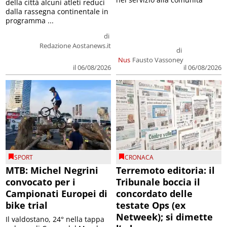
della città alcuni atleti reduci
dalla rassegna continentale in
programma ...
di
Redazione Aostanews.it
di
Nus
Fausto Vassoney
il 06/08/2026
il 06/08/2026
SPORT
CRONACA
MTB: Michel Negrini
Terremoto editoria: il
convocato per i
Tribunale boccia il
Campionati Europei di
concordato delle
bike trial
testate Ops (ex
Netweek); si dimette
Il valdostano, 24° nella tappa