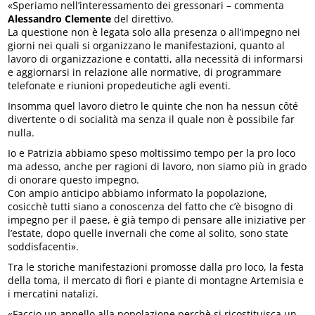
«Speriamo nell’interessamento dei gressonari – commenta
Alessandro Clemente
del direttivo.
La questione non è legata solo alla presenza o all’impegno nei
giorni nei quali si organizzano le manifestazioni, quanto al
lavoro di organizzazione e contatti, alla necessità di informarsi
e aggiornarsi in relazione alle normative, di programmare
telefonate e riunioni propedeutiche agli eventi.
Insomma quel lavoro dietro le quinte che non ha nessun côté
divertente o di socialità ma senza il quale non è possibile far
nulla.
Io e Patrizia abbiamo speso moltissimo tempo per la pro loco
ma adesso, anche per ragioni di lavoro, non siamo più in grado
di onorare questo impegno.
Con ampio anticipo abbiamo informato la popolazione,
cosicchè tutti siano a conoscenza del fatto che c’è bisogno di
impegno per il paese, è già tempo di pensare alle iniziative per
l’estate, dopo quelle invernali che come al solito, sono state
soddisfacenti».
Tra le storiche manifestazioni promosse dalla pro loco, la festa
della toma, il mercato di fiori e piante di montagne Artemisia e
i mercatini natalizi.
«Faccio un appello alla popolazione perchè si ricostituisca un