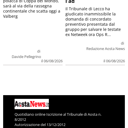
l’ad
polacca di Coppa del Mondo,
sarà al via della rassegna
Il Tribunale di Lecco ha
continentale che scatta oggi a
giudicato inammissibile la
Valberg
domanda di concordato
preventivo presentata dal
gruppo per salvare le testate
ex Netweek ora Ops R...
di
Redazione Aosta News
di
Davide Pellegrino
il 06/08/2026
il 06/08/2026
Quotidiano online Iscrizione al Tribunale di Aosta n.
8/2012
Autorizzazione del 13/12/2012