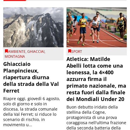
AMBIENTE
,
GHIACCIAI
,
SPORT
MONTAGNA
Atletica: Matilde
Ghiacciaio
Abelli lotta come una
Planpincieux,
leonessa, la 4×400
riapertura diurna
azzurra firma il
della strada della Val
primato nazionale, ma
Ferret
resta fuori dalla finale
dei Mondiali Under 20
Riapre oggi, giovedì 6 agosto,
solo di giorno e solo in
Buon debutto iridato della
discesa, la strada comunale
stellina della Cogne,
della Val Ferret; si riduce lo
protagonista di una prova
scenario di rischio, in
coraggiosa nell'ultima frazione
movimento u...
della seconda batteria della