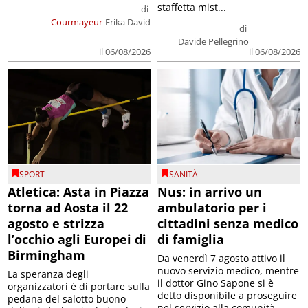
staffetta mist...
di
Courmayeur
Erika David
di
Davide Pellegrino
il 06/08/2026
il 06/08/2026
SPORT
SANITÀ
Atletica: Asta in Piazza
Nus: in arrivo un
torna ad Aosta il 22
ambulatorio per i
agosto e strizza
cittadini senza medico
l’occhio agli Europei di
di famiglia
Birmingham
Da venerdì 7 agosto attivo il
nuovo servizio medico, mentre
La speranza degli
il dottor Gino Sapone si è
organizzatori è di portare sulla
detto disponibile a proseguire
pedana del salotto buono
nel servizio alla comunità