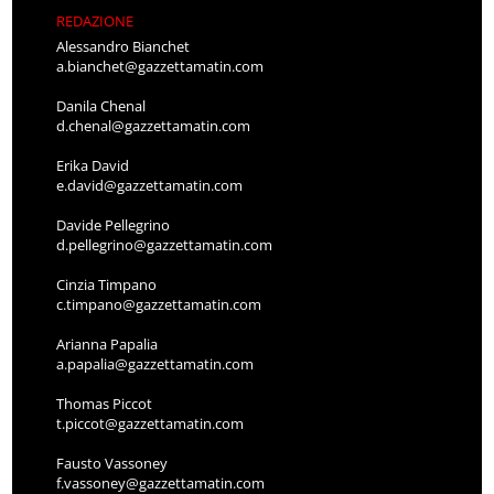
REDAZIONE
Alessandro Bianchet
a.bianchet@gazzettamatin.com
Danila Chenal
d.chenal@gazzettamatin.com
Erika David
e.david@gazzettamatin.com
Davide Pellegrino
d.pellegrino@gazzettamatin.com
Cinzia Timpano
c.timpano@gazzettamatin.com
Arianna Papalia
a.papalia@gazzettamatin.com
Thomas Piccot
t.piccot@gazzettamatin.com
Fausto Vassoney
f.vassoney@gazzettamatin.com