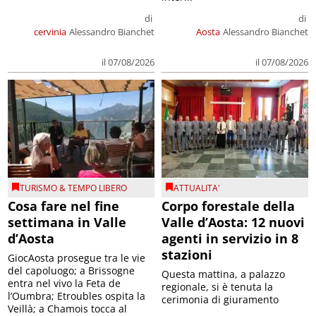
di
di
cervinia
Alessandro Bianchet
Aosta
Alessandro Bianchet
il 07/08/2026
il 07/08/2026
TURISMO & TEMPO LIBERO
ATTUALITA'
Cosa fare nel fine
Corpo forestale della
settimana in Valle
Valle d’Aosta: 12 nuovi
d’Aosta
agenti in servizio in 8
stazioni
GiocAosta prosegue tra le vie
del capoluogo; a Brissogne
Questa mattina, a palazzo
entra nel vivo la Feta de
regionale, si è tenuta la
l’Oumbra; Etroubles ospita la
cerimonia di giuramento
Veillà; a Chamois tocca al