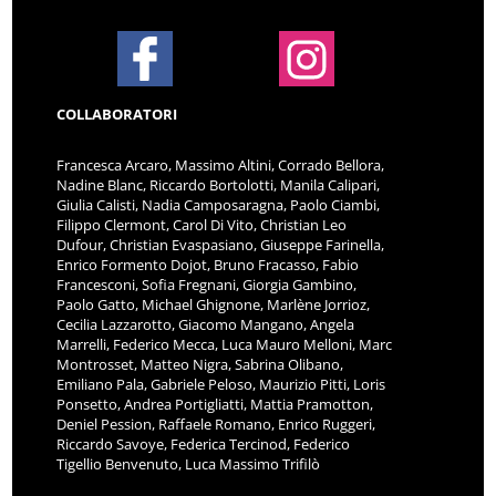
COLLABORATORI
Francesca Arcaro, Massimo Altini, Corrado Bellora,
Nadine Blanc, Riccardo Bortolotti, Manila Calipari,
Giulia Calisti, Nadia Camposaragna, Paolo Ciambi,
Filippo Clermont, Carol Di Vito, Christian Leo
Dufour, Christian Evaspasiano, Giuseppe Farinella,
Enrico Formento Dojot, Bruno Fracasso, Fabio
Francesconi, Sofia Fregnani, Giorgia Gambino,
Paolo Gatto, Michael Ghignone, Marlène Jorrioz,
Cecilia Lazzarotto, Giacomo Mangano, Angela
Marrelli, Federico Mecca, Luca Mauro Melloni, Marc
Montrosset, Matteo Nigra, Sabrina Olibano,
Emiliano Pala, Gabriele Peloso, Maurizio Pitti, Loris
Ponsetto, Andrea Portigliatti, Mattia Pramotton,
Deniel Pession, Raffaele Romano, Enrico Ruggeri,
Riccardo Savoye, Federica Tercinod, Federico
Tigellio Benvenuto, Luca Massimo Trifilò