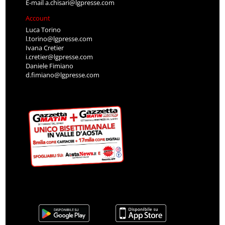
E-mail
a.chisari@lgpresse.com
Account
Luca Torino
l.torino@lgpresse.com
Ivana Cretier
i.cretier@lgpresse.com
Daniele Fimiano
d.fimiano@lgpresse.com