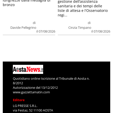
lunghezze dalla medaglia di
gestione dell’assistenza
bronzo
sanitaria e dei tempi delle
liste di attesa e l'Osservatorio
regi...
di
di
Davide Pellegrino
Cinzia Timpano
il 07/08/2026
il 07/08/2026
Quotidiano online Iscrizione al Tribunale di Aosta n.
8/2012
Autorizzazione del 13/12/2012
www.gazzettamatin.com
Editore
LG PRESSE S.R.L.
via Festaz, 52 11100 AOSTA