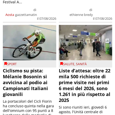
Festival A...
di
di
Aosta
gazzettamatin
ethienne bredy
il 07/08/2026
il 07/08/2026
SPORT
SALUTE
,
SANITÀ
Ciclismo su pista:
Liste d’attesa: oltre 22
Mélanie Bosonin si
mila 500 richieste di
avvicina al podio ai
prime visite nei primi
Campionati Italiani
6 mesi del 2026, sono
giovanili
1.261 in più rispetto al
2025
La portacolori del Cicli Fiorin
ha concluso quinta nella gara
Si sono riuniti ieri, giovedì 6
dell'omnium con 95 punti a 8
agosto, l'Unità centrale di