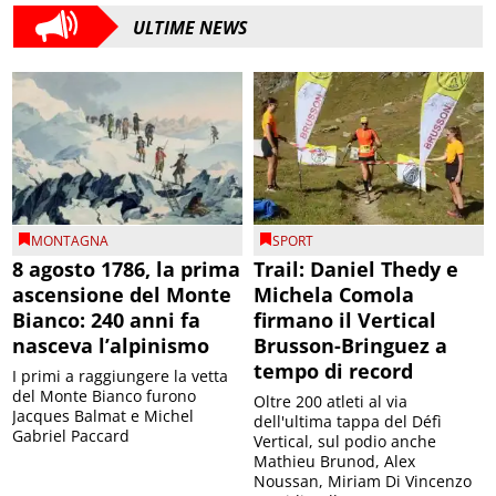
ULTIME NEWS
MONTAGNA
SPORT
8 agosto 1786, la prima
Trail: Daniel Thedy e
ascensione del Monte
Michela Comola
Bianco: 240 anni fa
firmano il Vertical
nasceva l’alpinismo
Brusson-Bringuez a
tempo di record
I primi a raggiungere la vetta
del Monte Bianco furono
Oltre 200 atleti al via
Jacques Balmat e Michel
dell'ultima tappa del Défì
Gabriel Paccard
Vertical, sul podio anche
Mathieu Brunod, Alex
Noussan, Miriam Di Vincenzo