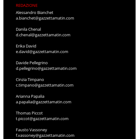
REDAZIONE
Alessandro Bianchet
a.bianchet@gazzettamatin.com
Danila Chenal
d.chenal@gazzettamatin.com
Erika David
e.david@gazzettamatin.com
Davide Pellegrino
d.pellegrino@gazzettamatin.com
Cinzia Timpano
c.timpano@gazzettamatin.com
Arianna Papalia
a.papalia@gazzettamatin.com
Thomas Piccot
t.piccot@gazzettamatin.com
Fausto Vassoney
f.vassoney@gazzettamatin.com