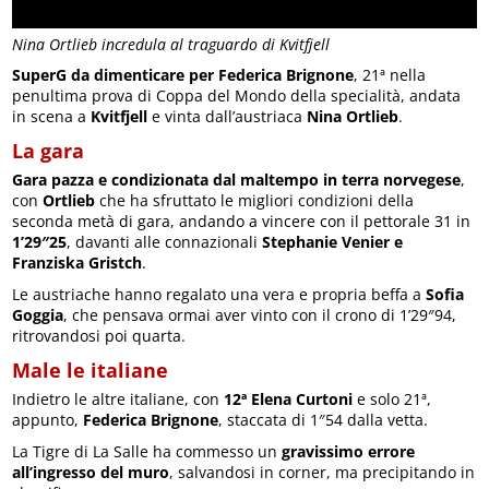
Nina Ortlieb incredula al traguardo di Kvitfjell
SuperG da dimenticare per Federica Brignone
, 21ª nella
penultima prova di Coppa del Mondo della specialità, andata
in scena a
Kvitfjell
e vinta dall’austriaca
Nina Ortlieb
.
La gara
Gara pazza e condizionata dal maltempo in terra norvegese
,
con
Ortlieb
che ha sfruttato le migliori condizioni della
seconda metà di gara, andando a vincere con il pettorale 31 in
1’29″25
, davanti alle connazionali
Stephanie Venier e
Franziska Gristch
.
Le austriache hanno regalato una vera e propria beffa a
Sofia
Goggia
, che pensava ormai aver vinto con il crono di 1’29″94,
ritrovandosi poi quarta.
Male le italiane
Indietro le altre italiane, con
12ª Elena Curtoni
e solo 21ª,
appunto,
Federica Brignone
, staccata di 1″54 dalla vetta.
La Tigre di La Salle ha commesso un
gravissimo errore
all’ingresso del muro
, salvandosi in corner, ma precipitando in