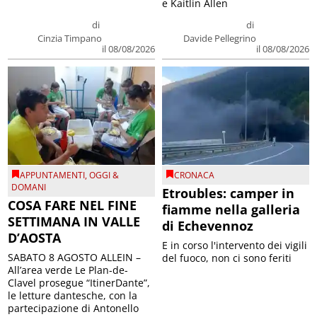
e Kaitlin Allen
di
di
Cinzia Timpano
Davide Pellegrino
il 08/08/2026
il 08/08/2026
APPUNTAMENTI
,
OGGI &
CRONACA
DOMANI
Etroubles: camper in
COSA FARE NEL FINE
fiamme nella galleria
SETTIMANA IN VALLE
di Echevennoz
D’AOSTA
E in corso l'intervento dei vigili
SABATO 8 AGOSTO ALLEIN –
del fuoco, non ci sono feriti
All’area verde Le Plan-de-
Clavel prosegue “ItinerDante”,
le letture dantesche, con la
partecipazione di Antonello