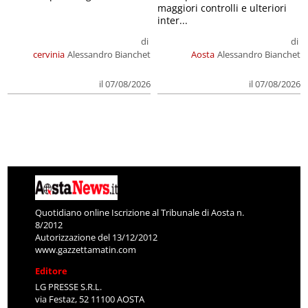
maggiori controlli e ulteriori
inter...
di
di
cervinia
Alessandro Bianchet
Aosta
Alessandro Bianchet
il 07/08/2026
il 07/08/2026
Quotidiano online Iscrizione al Tribunale di Aosta n.
8/2012
Autorizzazione del 13/12/2012
www.gazzettamatin.com
Editore
LG PRESSE S.R.L.
via Festaz, 52 11100 AOSTA