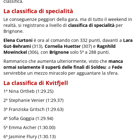
classifica.
La classifica di specialità
Le conseguenze peggiori della gara, ma di tutto il weekend in
realtà, si registrano a livello di
classifica di specialità
per
Brignone.
Elena Curtoni
è ora al comando con 332 punti, davanti a
Lara
Gut-Behrami
(313),
Cornelia Huetter
(307) e
Ragnhild
Mowinckel
(306), con
Brignone
solo 5ª a 288 punti.
Rammarico che aumenta ulteriormente, visto che
manca
ormai solamente il superG delle finali di Soldeu
: a
Fede
servirebbe un mezzo miracolo per agguantare la sfera.
La classifica di Kvitfjell
1ª Nina Ortlieb (1:29.25)
2ª Stephanie Venier (1:29.37)
3ª Franziska Gritsch (1:29.63)
4ª Sofia Goggia (1:29.94)
5ª Emma Aicher (1:30.00)
6ª Jasmine Flury (1:30.13)