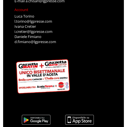
E-mail
a.chisari@lgpresse.com
Account
Luca Torino
l.torino@lgpresse.com
Ivana Cretier
i.cretier@lgpresse.com
Daniele Fimiano
d.fimiano@lgpresse.com