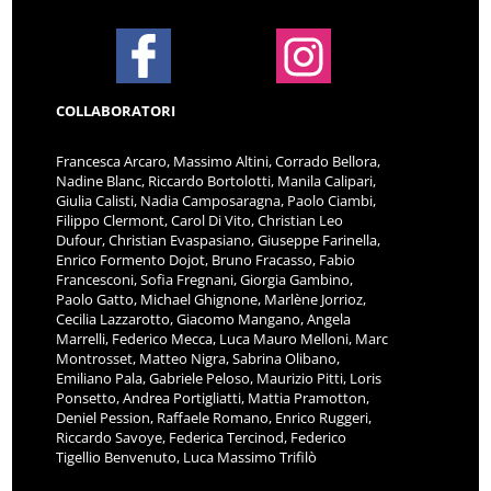
COLLABORATORI
Francesca Arcaro, Massimo Altini, Corrado Bellora,
Nadine Blanc, Riccardo Bortolotti, Manila Calipari,
Giulia Calisti, Nadia Camposaragna, Paolo Ciambi,
Filippo Clermont, Carol Di Vito, Christian Leo
Dufour, Christian Evaspasiano, Giuseppe Farinella,
Enrico Formento Dojot, Bruno Fracasso, Fabio
Francesconi, Sofia Fregnani, Giorgia Gambino,
Paolo Gatto, Michael Ghignone, Marlène Jorrioz,
Cecilia Lazzarotto, Giacomo Mangano, Angela
Marrelli, Federico Mecca, Luca Mauro Melloni, Marc
Montrosset, Matteo Nigra, Sabrina Olibano,
Emiliano Pala, Gabriele Peloso, Maurizio Pitti, Loris
Ponsetto, Andrea Portigliatti, Mattia Pramotton,
Deniel Pession, Raffaele Romano, Enrico Ruggeri,
Riccardo Savoye, Federica Tercinod, Federico
Tigellio Benvenuto, Luca Massimo Trifilò